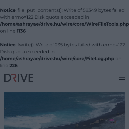
Notice
: file_put_contents(): Write of 58349 bytes failed
with errno=122 Disk quota exceeded in
/home/ashrayae/drive.hu/wire/core/WireFileTools.php
on line
1136
Notice
: fwrite(): Write of 235 bytes failed with errno=122
Disk quota exceeded in
/home/ashrayae/drive.hu/wire/core/FileLog.php
on
line
226