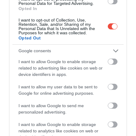
Personal Data for Targeted Advertising.
Opted In
I want to opt-out of Collection, Use,
Retention, Sale, and/or Sharing of my
Personal Data that Is Unrelated with the
Purposes for which it was collected.
Opted Out
Google consents
I want to allow Google to enable storage
related to advertising like cookies on web or
Fotó: 123rf
device identifiers in apps.
​KAIMU, HAWAII
I want to allow my user data to be sent to
Google for online advertising purposes.
A Hawaiin található strand egy vulkánkitörés
következtében alakult ki 1990-ben, és további
I want to allow Google to send me
különlegessége, hogy a fekete parton hatalmas
personalized advertising.
kókuszfák találhatóak. Sajnos nem ajánlott úszni
I want to allow Google to enable storage
ezen a szakaszon, mert veszélyes hullámok és
related to analytics like cookies on web or
áramlatok ragadhatnak magukkal