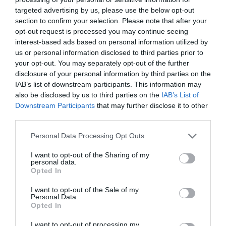
fekete homokos strand a felszín alatti vulkáni
targeted advertising by us, please use the below opt-out
anyagok eredménye, amelyek ezt a csodálatos
section to confirm your selection. Please note that after your
sötét tónust adják. A karibi övezethez hasonlóan a
opt-out request is processed you may continue seeing
tenger tiszta és fürdésre tökéletesen alkalmas.
interest-based ads based on personal information utilized by
us or personal information disclosed to third parties prior to
your opt-out. You may separately opt-out of the further
Black Sand Beach, Kalifornia
disclosure of your personal information by third parties on the
IAB’s list of downstream participants. This information may
also be disclosed by us to third parties on the
IAB’s List of
A San Francisco Golden Gate rekreációs övezetében
Downstream Participants
that may further disclose it to other
található ez a rejtett fekete homokos strand, amely
third parties.
egyedülállónak számít Amerikában. Igazi ritkaság,
ugyanis az itt található homok nem vulkáni kőzet,
Please note that this website/app uses one or more Google
Personal Data Processing Opt Outs
hanem a 20 mérföldes partszakaszt körülvevő
services and may gather and store information including but
not limited to your visit or usage behaviour. You may click to
I want to opt-out of the Sharing of my
vastartalmú ásványokból származik.
personal data.
grant or deny consent to Google and its third-party tags to
Opted In
use your data for below specified purposes in below Google
Fontos, ezen a szakaszon nem ajánlott úszni a
consent section.
I want to opt-out of the Sale of my
hatalmas hullámok miatt!
Personal Data.
Opted In
I want to opt-out of processing my