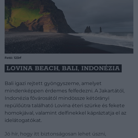
Fotó: 123rf
LOVINA BEACH, BALI, INDONÉZIA
Bali igazi rejtett gyöngyszeme, amelyet
mindenképpen érdemes felfedezni. A Jakartától,
Indonézia fővárosától mindössze kétórányi
repülőútra található Lovina éteri szürke és fekete
homokjával, valamint delfinekkel kápráztatja el az
idelátogatókat.
Jó hír, hogy itt biztonságosan lehet úszni,