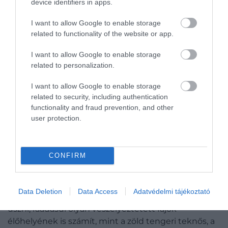
device identifiers in apps.
I want to allow Google to enable storage
Waianapanapa Állami Park, Hawaii
related to functionality of the website or app.
A lávabarlangok, a tengerpart, a kőboltozatok, a
I want to allow Google to enable storage
related to personalization.
fúvólyukak és a csillogó fekete homokos strand a
túrázás paradicsomává teszik ezt a helyet. Persze
I want to allow Google to enable storage
különféle legendák is övezik a területet, az tehát
related to security, including authentication
biztos, hogy egyedülálló élménnyel lesznek
functionality and fraud prevention, and other
gazdagabbak az idelátogató turisták.
user protection.
Panalu'u Beach, Hawaii
CONFIRM
Az itt található sötét homok az óceánba áradó
bazaltból és lávából keletkezett. Maga a strand elég
Data Deletion
Data Access
Adatvédelmi tájékoztató
sziklás, így az év egy bizonyos részében veszélyes itt
úszni, ráadásul olyan veszélyeztetett fajok
élőhelyének is számít, mint a zöld tengeri teknős, a