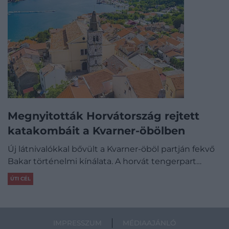
Megnyitották Horvátország rejtett
katakombáit a Kvarner-öbölben
Új látnivalókkal bővült a Kvarner-öböl partján fekvő
Bakar történelmi kínálata. A horvát tengerpart…
ÚTI CÉL
IMPRESSZUM
MÉDIAAJÁNLÓ