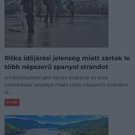
Ritka időjárási jelenség miatt zártak le
több népszerű spanyol strandot
A hőlökésekkel járó heves zivatarok és erős
széllökések veszélye miatt több népszerű strandon
is…
ÚTI CÉL