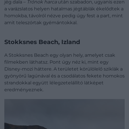
jég dala –
Trónok harca
után szabadon, ugyanis ezen
a varázslatos helyen hatalmas jégtáblák ékelődtek a
homokba, távolról nézve pedig úgy fest a part, mint
amit teleszórtak gyémántokkal.
Stokksnes Beach, Izland
A Stokksnes Beach egy olyan hely, amelyet csak
filmekben láthatsz. Pont úgy néz ki, mint egy
Disney-mozi háttere. A területet körülölelő sziklák a
gyönyörű lagúnával és a csodálatos fekete homokos
strandokkal együtt lélegzetelállító látképet
eredményeznek.