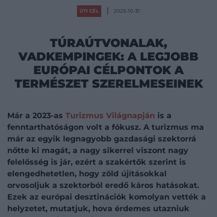
ÚTI CÉL
2023-10-31
TÚRAÚTVONALAK,
VADKEMPINGEK: A LEGJOBB
EURÓPAI CÉLPONTOK A
TERMÉSZET SZERELMESEINEK
Már a 2023-as
Turizmus Világnapján
is a
fenntarthatóságon volt a fókusz. A turizmus ma
már az egyik legnagyobb gazdasági szektorrá
nőtte ki magát, a nagy sikerrel viszont nagy
felelősség is jár, ezért a szakértők szerint is
elengedhetetlen, hogy zöld újításokkal
orvosoljuk a szektorból eredő káros hatásokat.
Ezek az európai desztinációk komolyan vették a
helyzetet, mutatjuk, hova érdemes utazniuk