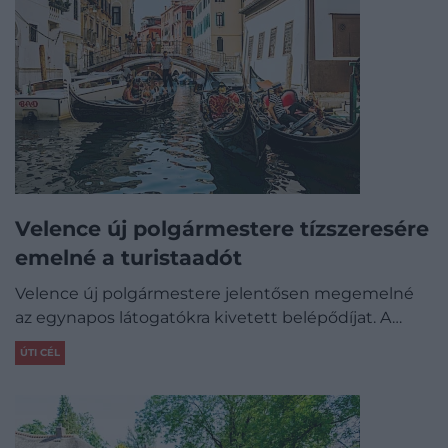
Velence új polgármestere tízszeresére
emelné a turistaadót
Velence új polgármestere jelentősen megemelné
az egynapos látogatókra kivetett belépődíjat. A…
ÚTI CÉL