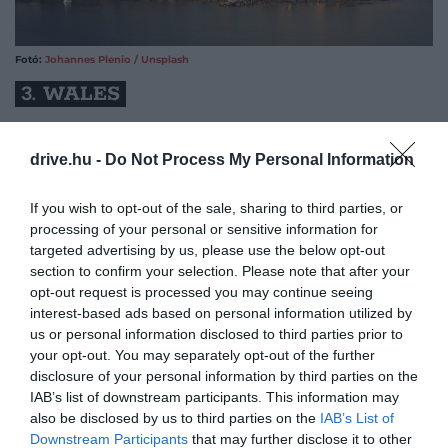
Fotó:
Johannes Plenio / Unsplash
3. WALES
Wales, a világ egyik első olyan országa, mely
drive.hu -
Do Not Process My Personal Information
törvényeken keresztül is védelmet biztosít a
természetnek, leginkább teljesen megújult
If you wish to opt-out of the sale, sharing to third parties, or
vasúthálózatának köszönhetően került fel a listára.
processing of your personal or sensitive information for
targeted advertising by us, please use the below opt-out
A Lonely Planet értékelte az ország törekveseit a
section to confirm your selection. Please note that after your
„bolygóbarát” turisztikai lehetőségek bővítésére,
opt-out request is processed you may continue seeing
melyek arra motiválják az utazókat, hogy az ország
interest-based ads based on personal information utilized by
vadregényes nyugati tájait vegyék célba. A távoli
us or personal information disclosed to third parties prior to
Pembrokeshire Nemzeti Park például a megújuló
your opt-out. You may separately opt-out of the further
disclosure of your personal information by third parties on the
vasúthálózat miatt 2025-re már egyszerűen
IAB’s list of downstream participants. This information may
megközelíthetővé válik, de a természetbarát
also be disclosed by us to third parties on the
IAB’s List of
utazóknak Dr. Beynon rovarfarmját is érdemes lehet
Downstream Participants
that may further disclose it to other