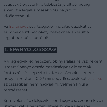
csapat válogatta ki, a többszáz jelöltből pedig
sikerült a legalkalmasabb 50 helyszínt
kiválasztaniuk.
Az
Euronews
segítségével mutatjuk azokat az
európai desztinációkat, melyeknek sikerült a
legjobbak közé kerülni!
1. SPANYOLORSZÁG
A világ egyik legnépszerűbb nyaralási helyszíneként
ismert Spanyolország gazdaságának igencsak
fontos részét képezi a turizmus. Annak ellenére,
hogy a szektor a GDP mintegy 15 százalékát
teszi ki
,
az országban nem hagyják figyelmen kívül a
természetet.
Spanyolország dolgozik azon, hogy a szezonon kívüli
utazásokat is népszerűsítése, hogy a kevésbé