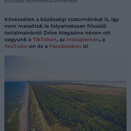
biztosan lecsendesíti elménket.
Kövessétek a közösségi csatornáinkat is, így
nem maradtok le folyamatosan frissülő
tartalmainkról: Drive Magazine néven ott
vagyunk a
TikTokon
, az
Instagramon
, a
YouTube
-on és a
Facebookon
is!