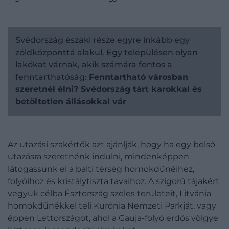
Svédország északi része egyre inkább egy
zöldközponttá alakul. Egy településen olyan
lakókat várnak, akik számára fontos a
fenntarthatóság:
Fenntartható városban
szeretnél élni? Svédország tárt karokkal és
betöltetlen állásokkal vár
Az utazási szakértők azt ajánlják, hogy ha egy belső
utazásra szeretnénk indulni, mindenképpen
látogassunk el a balti térség homokdűnéihez,
folyóihoz és kristálytiszta tavaihoz. A szigorú tájakért
vegyük célba Észtország szeles területeit, Litvánia
homokdűnékkel teli Kurónia Nemzeti Parkját, vagy
éppen Lettországot, ahol a Gauja-folyó erdős völgye