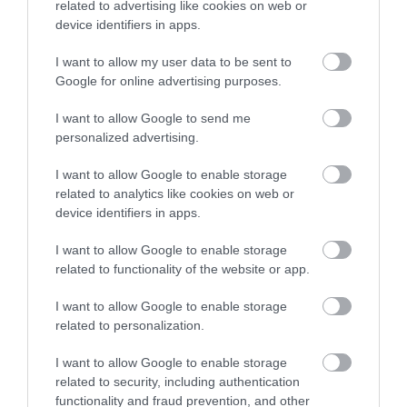
related to advertising like cookies on web or
device identifiers in apps.
I want to allow my user data to be sent to
Fotó:
Kenny Orr / Unsplash
Google for online advertising purposes.
4. PORTUGÁLIA
I want to allow Google to send me
personalized advertising.
Az El Camino portugál szakaszáról már mi is
írtunk
, a
620 kilométer hosszú zarándokutat és az azt
I want to allow Google to enable storage
körbevevő természeti értékeket most viszont a
related to analytics like cookies on web or
device identifiers in apps.
Lonely Planet is elismerte.
I want to allow Google to enable storage
A Lisszabonban kezdődő útvonalat római kori
related to functionality of the website or app.
templomok, festői folyók és ősi falvak szegélyezik,
melyeken akár kerékpárral is végighaladhatunk. A
I want to allow Google to enable storage
portugál Camino fenntartható módon, nagyban
related to personalization.
hozzájárul a környező apró települések
turizmusának fejlődéséhez, de a Lonely Planet
I want to allow Google to enable storage
related to security, including authentication
szerint a látogatók a
functionality and fraud prevention, and other