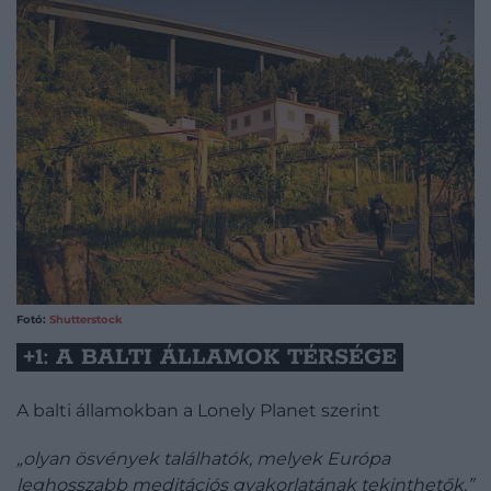
Fotó:
Shutterstock
+1: A BALTI ÁLLAMOK TÉRSÉGE
A balti államokban a Lonely Planet szerint
„olyan ösvények találhatók, melyek Európa
leghosszabb meditációs gyakorlatának tekinthetők.”