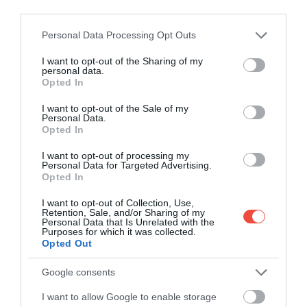
meglátogatniuk.
third parties.
Please note that this website/app uses one or more Google
Personal Data Processing Opt Outs
Ez a kutatóközpont és természetvédelmi
services and may gather and store information including but
terület ad például otthont az Egyesült
not limited to your visit or usage behaviour. You may click to
I want to opt-out of the Sharing of my
personal data.
grant or deny consent to Google and its third-party tags to
Királyság első ehető rovarokkal foglalkozó
Opted In
use your data for below specified purposes in below Google
kávézójának, a Grub Kitchennek. Itt a
consent section.
látogatók megismerkedhetnek a fenntartható
I want to opt-out of the Sale of my
Personal Data.
élelmiszerekkel, és ha elég bátrak, még egy
Opted In
tücsöksütit is megkóstolhatnak.
I want to opt-out of processing my
Personal Data for Targeted Advertising.
Opted In
I want to opt-out of Collection, Use,
Retention, Sale, and/or Sharing of my
Personal Data that Is Unrelated with the
Purposes for which it was collected.
Opted Out
Google consents
I want to allow Google to enable storage