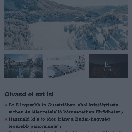
15 fotó
Olvasd el ezt is!
Az 5 legszebb tó Ausztriában, ahol kristálytiszta
vízben és lélegzetelálló környezetben fürödhetsz
Használd ki a jó időt: irány a Budai-hegység
legszebb panorámája!