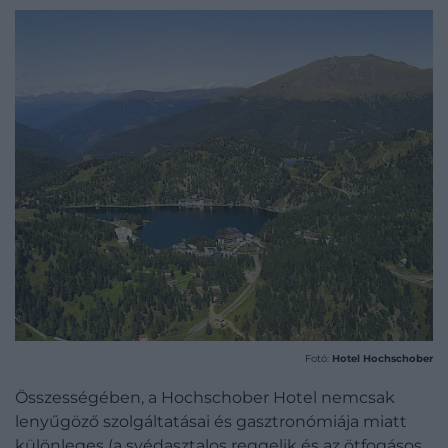
Fotó:
Hotel Hochschober
Összességében, a Hochschober Hotel nemcsak
lenyűgöző szolgáltatásai és gasztronómiája miatt
különleges (a svédasztalos reggelik és az ötfogásos