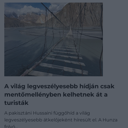
A világ legveszélyesebb hídján csak
mentőmellényben kelhetnek át a
turisták
A pakisztáni Hussaini függőhíd a világ
legveszélyesebb átkelőjeként híresült el. A Hunza
folyó…