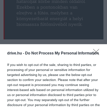
határolják körbe minden oldalról.
Ezekben a pontonokban van
elrejtve a fűtés, melyhez a
környezetbarát energiát a helyi
biomassza fűtőművéből nyerik.
Nem mellesleg a látvány sem utolsó: körülöttünk az
ég felé magasodó hegyek és cirbolyaerdők (itt
drive.hu -
Do Not Process My Personal Information
található Ausztria legnagyobb egybefüggő
cirbolyaerdeje) békés, megnyugtató atmoszférát
If you wish to opt-out of the sale, sharing to third parties, or
teremtenek.
processing of your personal or sensitive information for
targeted advertising by us, please use the below opt-out
section to confirm your selection. Please note that after your
Ha átfázunk, pillanatok alatt felmelegedhetünk az
opt-out request is processed you may continue seeing
egymás után sorakozó
beltéri szaunák
egyikében.
interest-based ads based on personal information utilized by
A panorámaszaunában a hegyek látványa kíséri a
us or personal information disclosed to third parties prior to
pihenést, a bioszauna lágy hője megnyugtat, a
your opt-out. You may separately opt-out of the further
fűszeres szaunában az aromák az érzékekre hatnak,
disclosure of your personal information by third parties on the