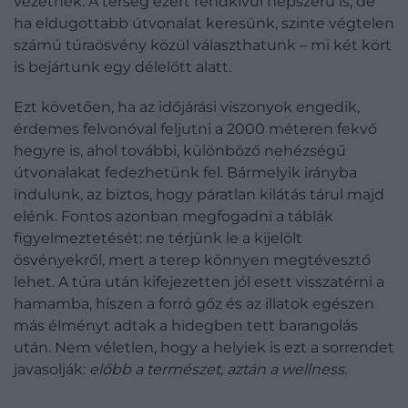
vezetnek. A térség ezért rendkívül népszerű is, de
ha eldugottabb útvonalat keresünk, szinte végtelen
számú túraösvény közül választhatunk – mi két kört
is bejártunk egy délelőtt alatt.
Ezt követően, ha az időjárási viszonyok engedik,
érdemes felvonóval feljutni a 2000 méteren fekvő
hegyre is, ahol további, különböző nehézségű
útvonalakat fedezhetünk fel. Bármelyik irányba
indulunk, az biztos, hogy páratlan kilátás tárul majd
elénk. Fontos azonban megfogadni a táblák
figyelmeztetését: ne térjünk le a kijelölt
ösvényekről, mert a terep könnyen megtévesztő
lehet. A túra után kifejezetten jól esett visszatérni a
hamamba, hiszen a forró gőz és az illatok egészen
más élményt adtak a hidegben tett barangolás
után. Nem véletlen, hogy a helyiek is ezt a sorrendet
javasolják:
előbb a természet, aztán a wellness.