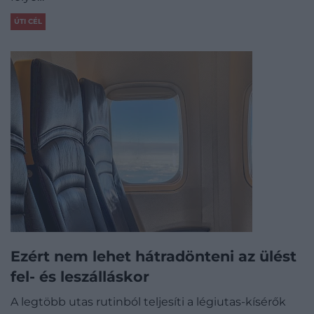
ÚTI CÉL
Ezért nem lehet hátradönteni az ülést
fel- és leszálláskor
A legtöbb utas rutinból teljesíti a légiutas-kísérők