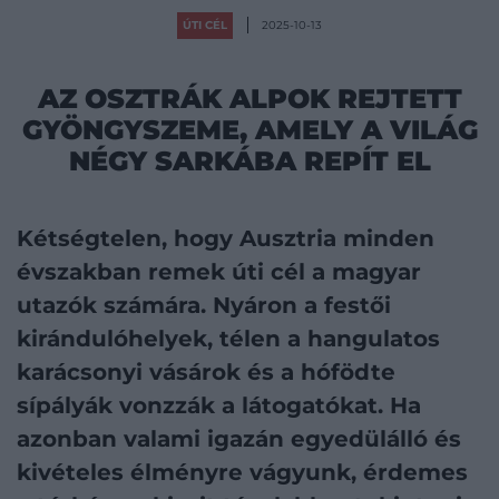
ÚTI CÉL
2025-10-13
AZ OSZTRÁK ALPOK REJTETT
GYÖNGYSZEME, AMELY A VILÁG
NÉGY SARKÁBA REPÍT EL
Kétségtelen, hogy Ausztria minden
évszakban remek úti cél a magyar
utazók számára. Nyáron a festői
kirándulóhelyek, télen a hangulatos
karácsonyi vásárok és a hófödte
sípályák vonzzák a látogatókat. Ha
azonban valami igazán egyedülálló és
kivételes élményre vágyunk, érdemes