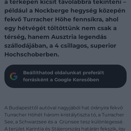
a térképen kicsit távolabbra tekinteni –
például a Nockberge hegység közepén
fekvő Turracher Höhe fennsíkra, ahol
egy hétvégét töltöttünk nem csak a
térség, hanem Ausztria legendás
szállodájában, a 4 csillagos, superior
Hochschoberben.
Beállíthatod oldalunkat preferált
forrásként a Google Keresőben
A Budapesttől autóval nagyjából hat órányira fekvő
Turracher Höhét három kristálytiszta tó, a Turracher
See, a Schwarzsee és a Grünsee tesz különlegessé.
A terület Karintia és Stájerország határán fekszik, így