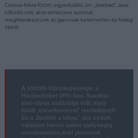
Celsius-fokra fűtött, egyedülálló, ún. „Seebad”, azaz
tófürdő volt, ahol elmerülve azonnal
megfeledkeztünk az igencsak kellemetlen és hideg
időről.
A tófürdő különlegessége: a
Hochschober 1995-ben Ausztria
első olyan szállodája volt, mely
fűtött „tómedencével” rendelkezett.
Ez a „fürdőtó a tóban” alul nyitott,
valamint három méter mélységig
rozsdamentes acél pontonok