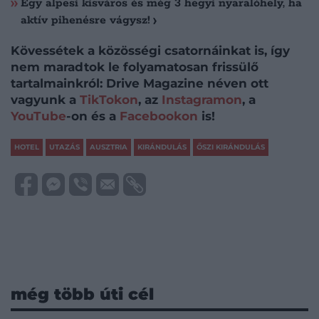
Egy alpesi kisváros és még 3 hegyi nyaralóhely, ha
aktív pihenésre vágysz!
Kövessétek a közösségi csatornáinkat is, így
nem maradtok le folyamatosan frissülő
tartalmainkról: Drive Magazine néven ott
vagyunk a
TikTokon
, az
Instagramon
, a
YouTube
-on és a
Facebookon
is!
HOTEL
UTAZÁS
AUSZTRIA
KIRÁNDULÁS
ŐSZI KIRÁNDULÁS
még több úti cél