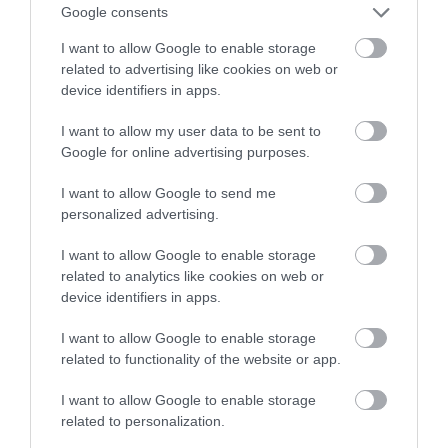
Google consents
I want to allow Google to enable storage
6 fotó
related to advertising like cookies on web or
device identifiers in apps.
A második napon újra a wellness felé indultunk,
I want to allow my user data to be sent to
ezúttal az orientális részlegbe. Aki szereti a
Google for online advertising purposes.
budapesti törökfürdők hangulatát, annak a
Hochschober hamamja igazi különlegesség lesz,
I want to allow Google to send me
hiszen az 1998-ban, keleti szakértők bevonásával
personalized advertising.
épült létesítmény az
Alpok egyetlen autentikus
fürdőháza
. Belépve egy másik világba
I want to allow Google to enable storage
related to analytics like cookies on web or
csöppentünk: a megszokott fehér törülköző helyett
device identifiers in apps.
színes vászonlepedő várja a gőzölni vágyókat. Ha
eleinte nem is értjük pontosan, mit és hogyan
I want to allow Google to enable storage
kellene használnunk, a
hamammester
készségesen
related to functionality of the website or app.
vezet végig a teljes procedúrán, így minden percet
ki tudunk élvezni.
I want to allow Google to enable storage
related to personalization.
A néhol lágyabb, néhol erőteljesebb intenzitású