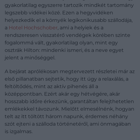
gyakorlatilag egyszerre tartozik mindkét tartomány
legszebb vidékei közé. Ezen a hegyvidéken
helyezkedik el a környék legikonikusabb szállodája,
a
Hotel Hochschober
, ami a helyiek és a
rendszeresen visszatérő vendégek körében szinte
fogalommá vált, gyakorlatilag olyan, mint egy
osztrák Hilton: mindenki ismeri, és a neve egyet
jelent a minőséggel.
A bejárat aprólékosan megtervezett részletei már az
első pillanatban sejtetik, hogy itt úgy a relaxálás, a
feltöltődés, mint az aktív pihenés áll a
középpontban. Ezért akár egy hétvégére, akár
hosszabb időre érkezünk, garantáltan felejthetetlen
emlékekkel távozunk. Mielőtt elmesélnénk, hogyan
telt az itt töltött három napunk, érdemes néhány
szót ejteni a szálloda történetéről, ami önmagában
is izgalmas.