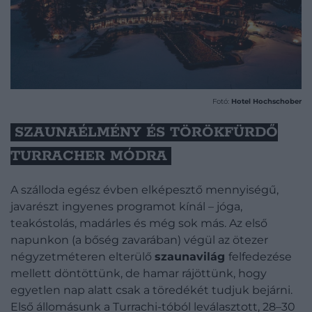
Fotó:
Hotel Hochschober
SZAUNAÉLMÉNY ÉS TÖRÖKFÜRDŐ
TURRACHER MÓDRA
A szálloda egész évben elképesztő mennyiségű,
javarészt ingyenes programot kínál – jóga,
teakóstolás, madárles és még sok más. Az első
napunkon (a bőség zavarában) végül az ötezer
négyzetméteren elterülő
szaunavilág
felfedezése
mellett döntöttünk, de hamar rájöttünk, hogy
egyetlen nap alatt csak a töredékét tudjuk bejárni.
Első állomásunk a Turrachi-tóból leválasztott, 28–30