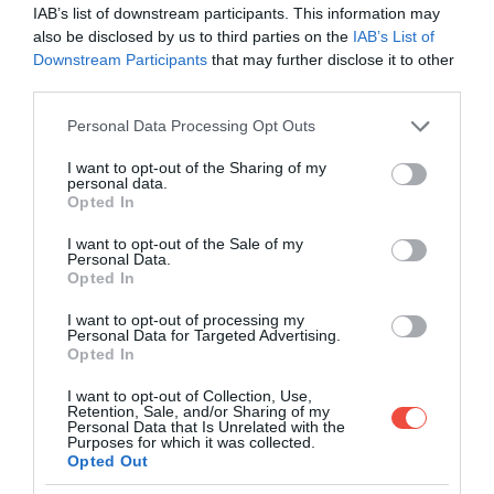
míg a kelta-kályhás szauna különleges fűtési
IAB’s list of downstream participants. This information may
technikája egyszerre energizál és lazít. A választék
also be disclosed by us to third parties on the
IAB’s List of
Downstream Participants
that may further disclose it to other
olyan bőséges, hogy még a gyakorlott szaunázók
third parties.
számára is tartogat meglepetéseket.
Please note that this website/app uses one or more Google
Personal Data Processing Opt Outs
services and may gather and store information including but
not limited to your visit or usage behaviour. You may click to
I want to opt-out of the Sharing of my
personal data.
grant or deny consent to Google and its third-party tags to
Opted In
use your data for below specified purposes in below Google
consent section.
I want to opt-out of the Sale of my
Personal Data.
Opted In
I want to opt-out of processing my
Personal Data for Targeted Advertising.
Opted In
I want to opt-out of Collection, Use,
Retention, Sale, and/or Sharing of my
Personal Data that Is Unrelated with the
Purposes for which it was collected.
Opted Out