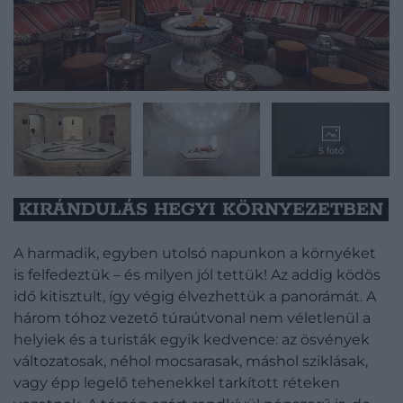
5 fotó
KIRÁNDULÁS HEGYI KÖRNYEZETBEN
A harmadik, egyben utolsó napunkon a környéket
is felfedeztük – és milyen jól tettük! Az addig ködös
idő kitisztult, így végig élvezhettük a panorámát. A
három tóhoz vezető túraútvonal nem véletlenül a
helyiek és a turisták egyik kedvence: az ösvények
változatosak, néhol mocsarasak, máshol sziklásak,
vagy épp legelő tehenekkel tarkított réteken