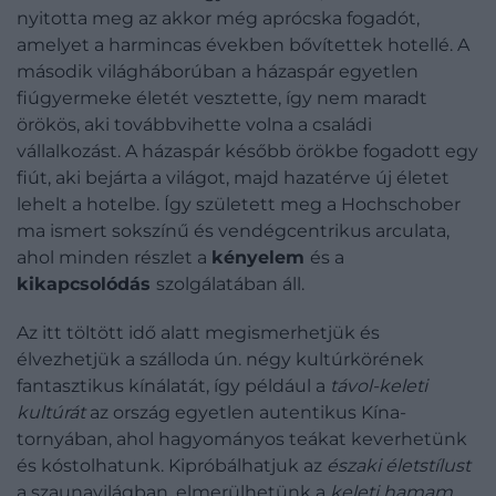
nyitotta meg az akkor még aprócska fogadót,
amelyet a harmincas években bővítettek hotellé. A
második világháborúban a házaspár egyetlen
fiúgyermeke életét vesztette, így nem maradt
örökös, aki továbbvihette volna a családi
vállalkozást. A házaspár később örökbe fogadott egy
fiút, aki bejárta a világot, majd hazatérve új életet
lehelt a hotelbe. Így született meg a Hochschober
ma ismert sokszínű és vendégcentrikus arculata,
ahol minden részlet a
kényelem
és a
kikapcsolódás
szolgálatában áll.
Az itt töltött idő alatt megismerhetjük és
élvezhetjük a szálloda ún. négy kultúrkörének
fantasztikus kínálatát, így például a
távol-keleti
kultúrát
az ország egyetlen autentikus Kína-
tornyában, ahol hagyományos teákat keverhetünk
és kóstolhatunk. Kipróbálhatjuk az
északi életstílust
a szaunavilágban, elmerülhetünk a
keleti hamam