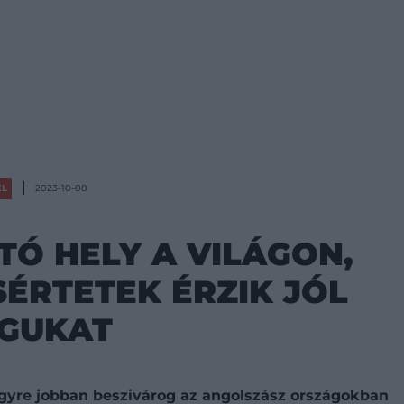
ÉL
2023-10-08
Ó HELY A VILÁGON,
SÉRTETEK ÉRZIK JÓL
GUKAT
gyre jobban beszivárog az angolszász országokban