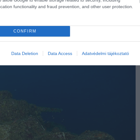
cation functionality and fraud prevention, and other user protection.
rrorfilmes helyszín, amit a valóságban is
CONFIRM
Data Deletion
Data Access
Adatvédelmi tájékoztató