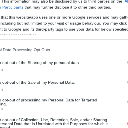
. This information may also be disclosed by us to third parties on the
IA
Participants
that may further disclose it to other third parties.
 that this website/app uses one or more Google services and may gath
including but not limited to your visit or usage behaviour. You may click 
 to Google and its third-party tags to use your data for below specifi
ogle consent section.
 post on Instagram
l Data Processing Opt Outs
o opt-out of the Sharing of my personal data.
In
o opt-out of the Sale of my Personal Data.
In
to opt-out of processing my Personal Data for Targeted
ing.
In
nt Banff Springs (@fairmontbanff)
o opt-out of Collection, Use, Retention, Sale, and/or Sharing
ersonal Data that Is Unrelated with the Purposes for which it
lected.