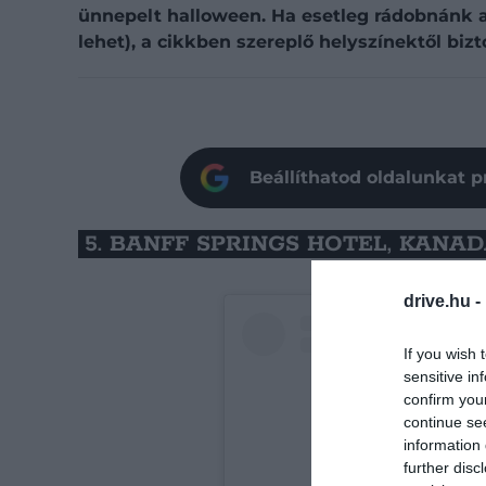
ünnepelt halloween. Ha esetleg rádobnánk a
lehet), a cikkben szereplő helyszínektől bi
Beállíthatod oldalunkat p
5. BANFF SPRINGS HOTEL, KANA
drive.hu -
If you wish 
sensitive in
confirm you
continue se
information 
further disc