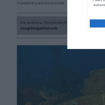
maradványaira kíváncsiak.
authenti
Ha kedvenc filmjeinkből inspirálódnánk:
6 ho
meglátogathatunk