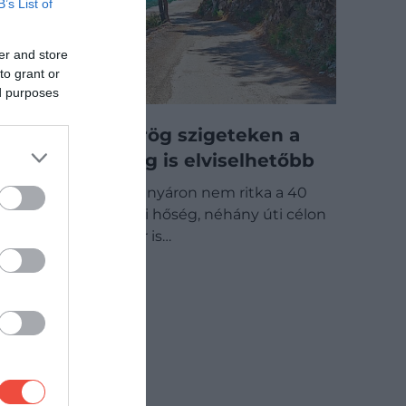
B’s List of
er and store
to grant or
ed purposes
Ezeken a görög szigeteken a
nyári forróság is elviselhetőbb
Görögországban nyáron nem ritka a 40
Celsius-fok közeli hőség, néhány úti célon
azonban ilyenkor is…
ÚTI CÉL