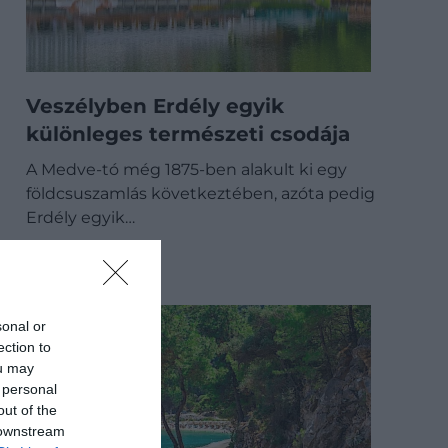
Veszélyben Erdély egyik
különleges természeti csodája
A Medve-tó még 1875-ben alakult ki egy
földcsuszamlás következtében, azóta pedig
Erdély egyik…
ÚTI CÉL
sonal or
ection to
ou may
 personal
out of the
 downstream