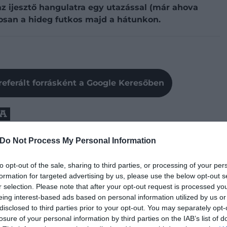
z ijesztő hangulatra egy utazással (már ahova
ztosan a hideg futkos majd a hátunkon.
referált forrásként a Google Keresőben
DA
Do Not Process My Personal Information
to opt-out of the sale, sharing to third parties, or processing of your per
formation for targeted advertising by us, please use the below opt-out s
r selection. Please note that after your opt-out request is processed y
eing interest-based ads based on personal information utilized by us or
disclosed to third parties prior to your opt-out. You may separately opt-
losure of your personal information by third parties on the IAB’s list of