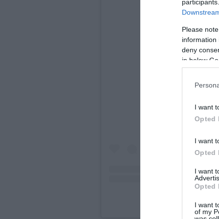
participants
Downstream 
Please note
information 
deny consent
in below Go
View this
Persona
I want t
Opted 
I want t
Opted 
I want 
Advertis
Opted 
A post shared by Fairmo
I want t
of my P
was col