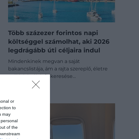
Több százezer forintos napi
költséggel számolhat, aki 2026
legdrágább úti céljaira indul
Mindenkinek megvan a saját
bakancslistája, ám a rajta szereplő, életre
szóló úti célok felkeresése…
ÚTI CÉL
sonal or
ection to
ou may
 personal
out of the
 downstream