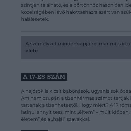
szintjén található, és a börtönhöz hasonlóan id
közelségében lévő halottasházra azért van szü
halálesetek.
A személyzet mindennapjairól már mi is írt
élete
A 17-ES SZÁM
A hajósok is kicsit babonások, ugyanis sok óceán
Ám nem csupán a tizenhármas számot tartják b
tartanak a tizenhetestől. Hogy miért? A 17 róma
latinul annyit tesz, mint „éltem” – múlt időben
életem” és a „halál” szavakkal.