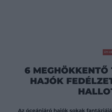
ÚTI C
6 MEGHÖKKENTŐ 
HAJÓK FEDÉLZET
HALLO
Az óceánjáró hajók sokak fantáziá