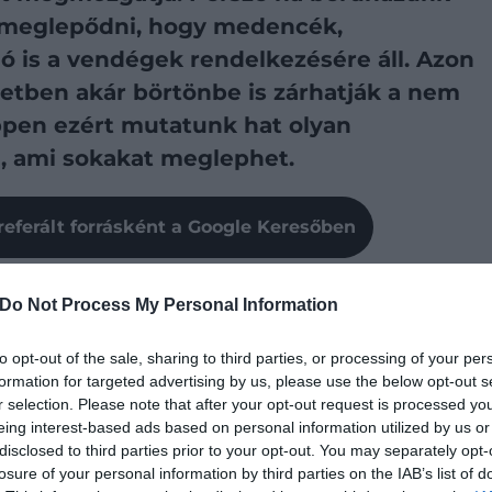
 meglepődni, hogy medencék,
 is a vendégek rendelkezésére áll. Azon
setben akár börtönbe is zárhatják a nem
ppen ezért mutatunk hat olyan
l, ami sokakat meglephet.
referált forrásként a Google Keresőben
Do Not Process My Personal Information
örutazás alatt megúszhat egy-két dolgot, akkor az
to opt-out of the sale, sharing to third parties, or processing of your per
töncella, amit
brignek
hívnak. Ezek a helyiségek olyan
formation for targeted advertising by us, please use the below opt-out s
ud hozzáférni, és azokra az utasokra van kitalálva,
r selection. Please note that after your opt-out request is processed y
lelőtlen tevékenységet folytattak.
eing interest-based ads based on personal information utilized by us or
disclosed to third parties prior to your opt-out. You may separately opt-
losure of your personal information by third parties on the IAB’s list of