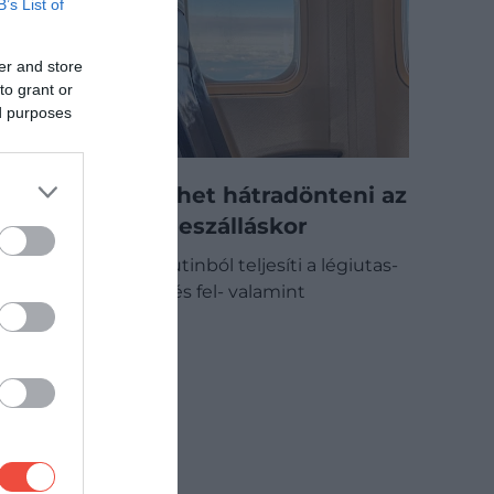
B’s List of
er and store
to grant or
ed purposes
Ezért nem lehet hátradönteni az
ülést fel- és leszálláskor
A legtöbb utas rutinból teljesíti a légiutas-
kísérők kérését, és fel- valamint
leszálláskor…
ÚTI CÉL