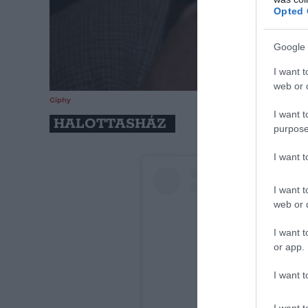
Opted 
Google 
I want t
web or d
Giphy
I want t
HALOTTASHÁZ
purpose
I want 
I want t
web or d
I want t
or app.
I want t
I want t