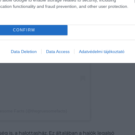
cation functionality and fraud prevention, and other user protection.
CONFIRM
 post on Instagram
Data Deletion
Data Access
Adatvédelmi tájékoztató
uesome Facts (@thegruesomefacts)
g is, a halottasház. Ez általában a hajók legalsó