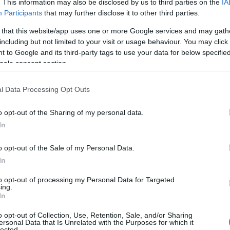
. This information may also be disclosed by us to third parties on the
IA
Participants
that may further disclose it to other third parties.
 that this website/app uses one or more Google services and may gath
including but not limited to your visit or usage behaviour. You may click 
 to Google and its third-party tags to use your data for below specifi
ogle consent section.
l Data Processing Opt Outs
o opt-out of the Sharing of my personal data.
In
o opt-out of the Sale of my Personal Data.
In
to opt-out of processing my Personal Data for Targeted
ing.
In
o opt-out of Collection, Use, Retention, Sale, and/or Sharing
ersonal Data that Is Unrelated with the Purposes for which it
lected.