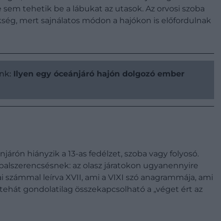
e sem tehetik be a lábukat az utasok. Az orvosi szoba
kség, mert sajnálatos módon a hajókon is előfordulnak
unk:
Ilyen egy óceánjáró hajón dolgozó ember
járón hiányzik a 13-as fedélzet, szoba vagy folyosó.
alszerencsésnek: az olasz járatokon ugyanennyire
i számmal leírva XVII, ami a VIXI szó anagrammája, ami
, tehát gondolatilag összekapcsolható a „véget ért az