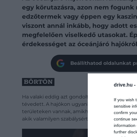
egy körutazásra, azon nem fogunk
edzőtermek vagy éppen egy kaszinó
viszont annál inkább, hogy adott e
megfelelően viselkedő utasokat. É
érdekességet az óceánjáró hajókró
Beállíthatod oldalunkat p
BÖRTÖN
drive.hu -
Ha valaki eddig azt gondolta, hogy egy hajós k
If you wish 
tévedett. A hajókon ugyanis van pár kisebb bör
sensitive in
területeken vannak, amikhez csak a személyzet t
confirm you
akik valamilyen szabálysértő, veszélyes vagy fe
continue se
information 
further disc