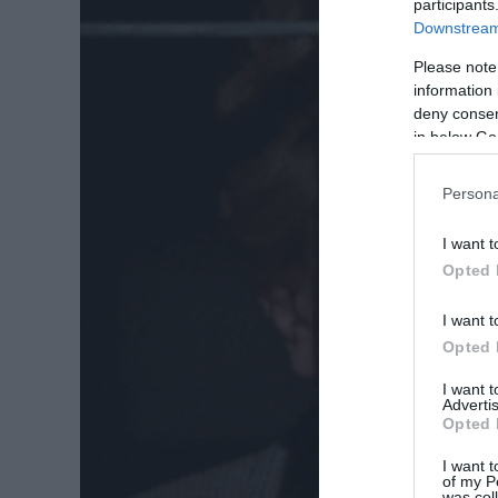
participants
Downstream 
Please note
information 
deny consent
in below Go
Persona
I want t
Opted 
I want t
Opted 
I want 
Advertis
Opted 
I want t
of my P
was col