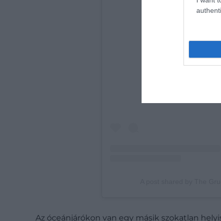
authenti
View this
A post shared by The Gr
Az óceánjárókon van egy másik szokatlan helyisé