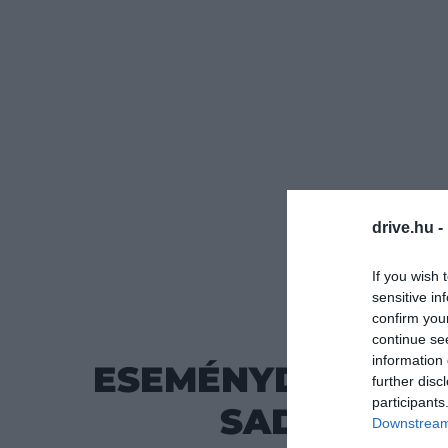
drive.hu -
If you wish 
sensitive in
ÚTI CÉL
2023-
confirm you
continue se
information 
ESEMÉNYDÚS HÉTV
further disc
participants
SAD ÉS AZ 
Downstream 