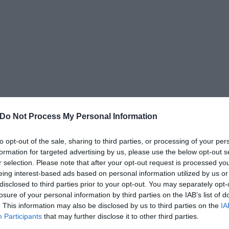
Do Not Process My Personal Information
to opt-out of the sale, sharing to third parties, or processing of your per
formation for targeted advertising by us, please use the below opt-out s
Balogh Zsolt
09-08
r selection. Please note that after your opt-out request is processed y
eing interest-based ads based on personal information utilized by us or
disclosed to third parties prior to your opt-out. You may separately opt-
ÉGE: BELGRÁD, NOVI
losure of your personal information by third parties on the IAB’s list of
. This information may also be disclosed by us to third parties on the
IA
EXIT FESZTIVÁL
Participants
that may further disclose it to other third parties.