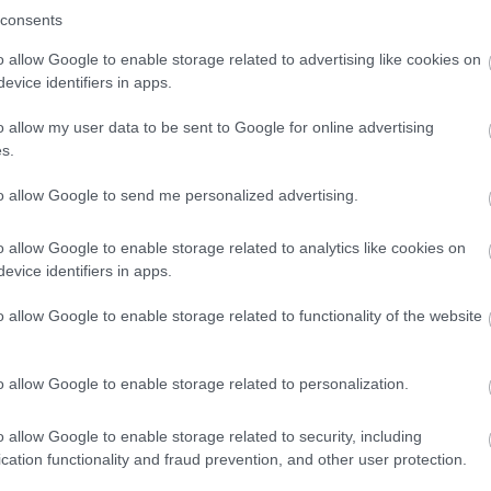
consents
lmi múlttal rendelkezik, a város a Vajdaság székhelye
o allow Google to enable storage related to advertising like cookies on
sak egy partisorozat, hanem egy fontos történelmi
evice identifiers in apps.
o allow my user data to be sent to Google for online advertising
s.
to allow Google to send me personalized advertising.
o allow Google to enable storage related to analytics like cookies on
evice identifiers in apps.
o allow Google to enable storage related to functionality of the website
o allow Google to enable storage related to personalization.
o allow Google to enable storage related to security, including
cation functionality and fraud prevention, and other user protection.