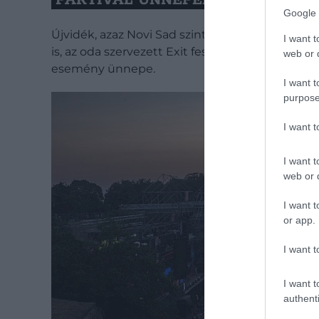
Google 
Újvidék, azaz Novi Sad szintén érdekes történe
I want t
is, az oda szervezett Exit fesztivál pedig nemc
web or d
esemény ünnepe.
I want t
purpose
I want 
I want t
web or d
I want t
or app.
I want t
I want t
authenti