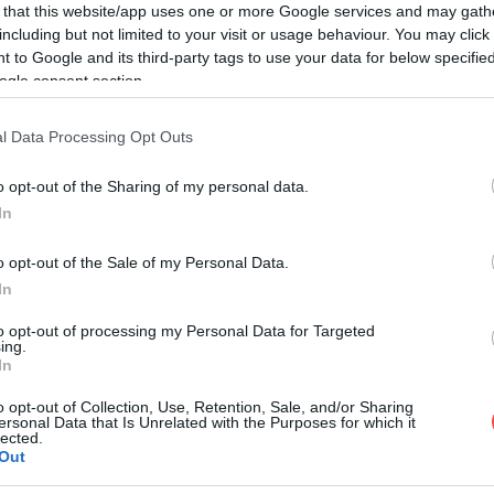
 that this website/app uses one or more Google services and may gath
including but not limited to your visit or usage behaviour. You may click 
iválján járt, az újvidéki Exiten, de előtte megnéztük,
 to Google and its third-party tags to use your data for below specifi
kap helyet, több mint egy fesztivál és biztosan
ogle consent section.
közi fesztiválok egyike, amit idén már megrendeztek.
l Data Processing Opt Outs
referált forrásként a Google Keresőben
o opt-out of the Sharing of my personal data.
In
artizni, akkor ebből a videóból sok ötletet meríthetsz,
o opt-out of the Sale of my Personal Data.
kirándulóhelyeket is mutatunk. Nándorfehérvár (ma
In
szín a törökök elleni csaták miatt, de az egész európai
to opt-out of processing my Personal Data for Targeted
városa és legnagyobb városa, sőt, az egykori
ing.
yegében a nyugati és a keleti kultúra képzeletbeli
In
ető a gasztronómiában is. Földrajzilag is érdekes az
o opt-out of Collection, Use, Retention, Sale, and/or Sharing
folyásánál helyezkedik el, ahol a Kárpát-medence és
ersonal Data that Is Unrelated with the Purposes for which it
lected.
Out