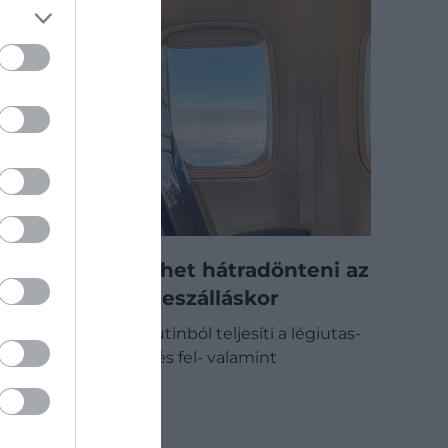
Ezért nem lehet hátradönteni az
ülést fel- és leszálláskor
A legtöbb utas rutinból teljesíti a légiutas-
kísérők kérését, és fel- valamint
leszálláskor…
ÚTI CÉL