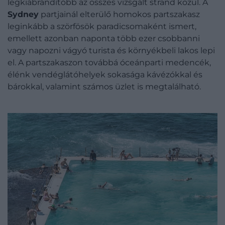
legkiábrándítóbb az összes vizsgált strand közül. A
Sydney
partjainál elterülő homokos partszakasz
leginkább a szörfösök paradicsomaként ismert,
emellett azonban naponta több ezer csobbanni
vagy napozni vágyó turista és környékbeli lakos lepi
el. A partszakaszon továbbá óceánparti medencék,
élénk vendéglátóhelyek sokasága kávézókkal és
bárokkal, valamint számos üzlet is megtalálható.