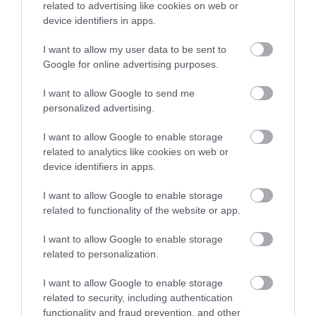
related to advertising like cookies on web or
device identifiers in apps.
A hangos kritikák mellett ugyanakkor a
I want to allow my user data to be sent to
Google for online advertising purposes.
többség dicsérte az aranyhomokos
tengerpartot.
I want to allow Google to send me
personalized advertising.
Az egyik dicsérő turista szerint egy élénk, nyüzsgő
strandról van szó, amely
tökéletes a szörfözésre és
I want to allow Google to enable storage
az úszásra
. Szerinte a partszakaszon rengeteg
related to analytics like cookies on web or
remek hely kínálkozik étel- vagy italböngészésre, és
device identifiers in apps.
több hangulatos sétány is található, amelyeken
I want to allow Google to enable storage
végigsétálva élvezhetjük a tengerparti panorámát.
related to functionality of the website or app.
Egy másik ott járt kommentelő is a pozitív
benyomását osztotta meg:
I want to allow Google to enable storage
related to personalization.
I want to allow Google to enable storage
related to security, including authentication
functionality and fraud prevention, and other