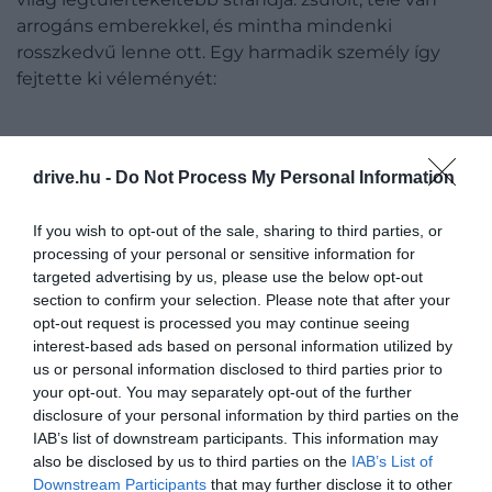
arrogáns emberekkel, és mintha mindenki
rosszkedvű lenne ott. Egy harmadik személy így
fejtette ki véleményét:
drive.hu -
Do Not Process My Personal Information
NEM LÁTOK SEMMI VONZÓT
If you wish to opt-out of the sale, sharing to third parties, or
processing of your personal or sensitive information for
BONDIBAN, KIVÉVE TALÁN A
targeted advertising by us, please use the below opt-out
section to confirm your selection. Please note that after your
VÁROS KÖZELSÉGÉT. A HELY
opt-out request is processed you may continue seeing
ANNYIRA TÚLNÉPESEDETT,
interest-based ads based on personal information utilized by
us or personal information disclosed to third parties prior to
HOGY AMERRE CSAK NÉZEL,
your opt-out. You may separately opt-out of the further
MINDENHOL LAKÁSOK
disclosure of your personal information by third parties on the
IAB’s list of downstream participants. This information may
VANNAK. BETON VAN
also be disclosed by us to third parties on the
IAB’s List of
Downstream Participants
that may further disclose it to other