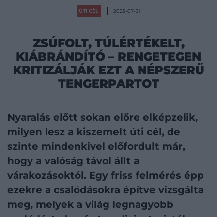
ÚTI CÉL
2025-07-31
ZSÚFOLT, TÚLÉRTÉKELT,
KIÁBRÁNDÍTÓ – RENGETEGEN
KRITIZÁLJÁK EZT A NÉPSZERŰ
TENGERPARTOT
Nyaralás előtt sokan előre elképzelik,
milyen lesz a kiszemelt úti cél, de
szinte mindenkivel előfordult már,
hogy a valóság távol állt a
várakozásoktól. Egy friss felmérés épp
ezekre a csalódásokra építve vizsgálta
meg, melyek a világ legnagyobb