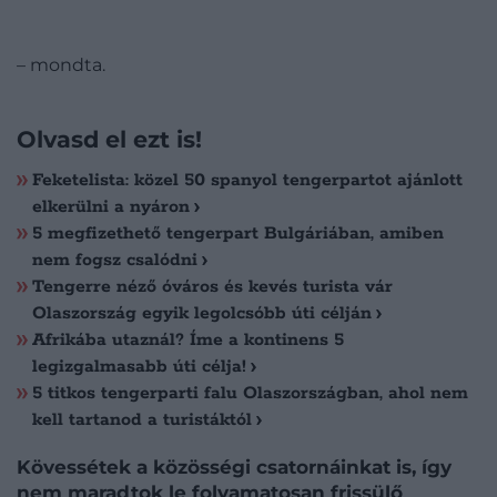
– mondta.
Olvasd el ezt is!
Feketelista: közel 50 spanyol tengerpartot ajánlott
elkerülni a nyáron
5 megfizethető tengerpart Bulgáriában, amiben
nem fogsz csalódni
Tengerre néző óváros és kevés turista vár
Olaszország egyik legolcsóbb úti célján
Afrikába utaznál? Íme a kontinens 5
legizgalmasabb úti célja!
5 titkos tengerparti falu Olaszországban, ahol nem
kell tartanod a turistáktól
Kövessétek a közösségi csatornáinkat is, így
nem maradtok le folyamatosan frissülő