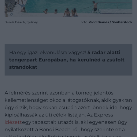
Bondi Beach, Sydney
Fotó:
Vivid Brands / Shutterstock
Ha egy igazi elvonulásra vágysz!
5 radar alatti
tengerpart Európában, ha kerülnéd a zsúfolt
strandokat
A felmérés szerint azonban a tömeg jelentős
kellemetlenséget okoz a látogatóknak, akik gyakran
úgy érzik, hogy sokan csupán azért jönnek ide, hogy
kipipálhassák az úti célok listáján. Az Express
idézett
egy tapasztalt utazót is, aki egyenesen úgy
nyilatkozott a Bondi Beach-ről, hogy szerinte ez a
világ legtúlértékeltebb strandja: zsúfolt, tele van