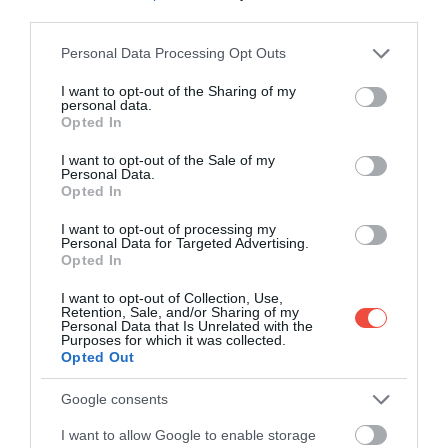
MINDENHOL. HOL VAN A
third parties.
TERMÉSZET?
Please note that this website/app uses one or more Google
Personal Data Processing Opt Outs
services and may gather and store information including but
not limited to your visit or usage behaviour. You may click to
I want to opt-out of the Sharing of my
personal data.
grant or deny consent to Google and its third-party tags to
Opted In
use your data for below specified purposes in below Google
consent section.
I want to opt-out of the Sale of my
Personal Data.
Opted In
I want to opt-out of processing my
Personal Data for Targeted Advertising.
Opted In
I want to opt-out of Collection, Use,
Retention, Sale, and/or Sharing of my
Personal Data that Is Unrelated with the
Purposes for which it was collected.
Opted Out
Google consents
Bondi Beach, Sydney
Fotó:
Pic Media Aus / Shutterstock
I want to allow Google to enable storage