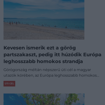
Kevesen ismerik ezt a görög
partszakaszt, pedig itt húzódik Európa
leghosszabb homokos strandja
Görögország méltán népszerű úti cél a magyar
utazók körében, az Európa leghosszabb homokos…
ÚTI CÉL