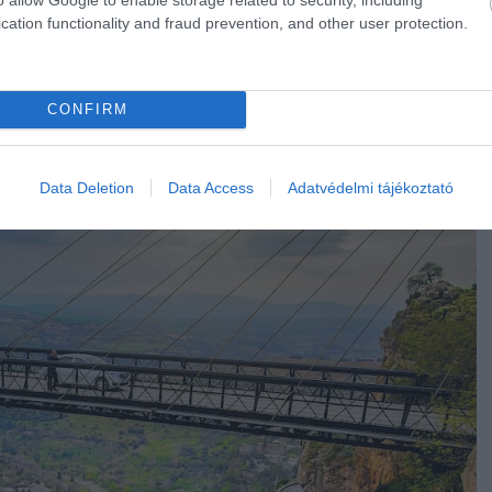
leghosszabb: 7 természeti „leg”, ami rekordot
cation functionality and fraud prevention, and other user protection.
CONFIRM
Data Deletion
Data Access
Adatvédelmi tájékoztató