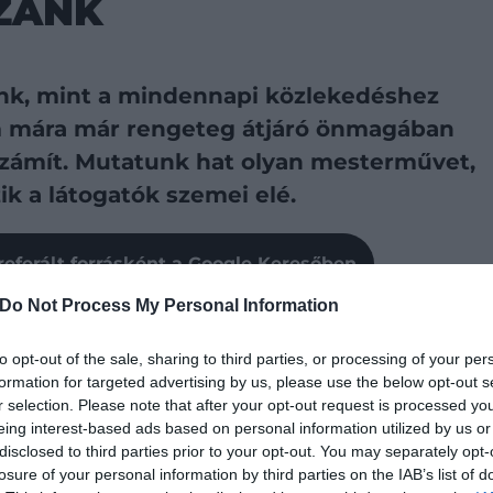
ZÁNK
ünk, mint a mindennapi közlekedéshez
m mára már rengeteg átjáró önmagában
 számít. Mutatunk hat olyan mesterművet,
ik a látogatók szemei elé.
referált forrásként a Google Keresőben
Do Not Process My Personal Information
to opt-out of the sale, sharing to third parties, or processing of your per
formation for targeted advertising by us, please use the below opt-out s
szén húzódik a Bastei-hídnak otthont adó
r selection. Please note that after your opt-out request is processed y
év viszontagságai formálták, a nagyjából 300 méteres
eing interest-based ads based on personal information utilized by us or
 sziklák régebben a
Neurathen-kastély
védelmét
disclosed to third parties prior to your opt-out. You may separately opt-
rázók – na meg a turisták – közkedvelt célpontjává vált.
losure of your personal information by third parties on the IAB’s list of