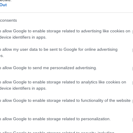
Out
consents
o allow Google to enable storage related to advertising like cookies on
evice identifiers in apps.
o allow my user data to be sent to Google for online advertising
s.
to allow Google to send me personalized advertising.
o allow Google to enable storage related to analytics like cookies on
evice identifiers in apps.
zebb hídja, az 1901-ben épült Sidi M’Cid-híd. A
y híd ível át, de a Sidi M’Cid kitűnik közülük,
o allow Google to enable storage related to functionality of the website
riájában egészen 1929-ig a világ legmagasabbjának
inand Arnodin
felelős.
o allow Google to enable storage related to personalization.
o allow Google to enable storage related to security, including