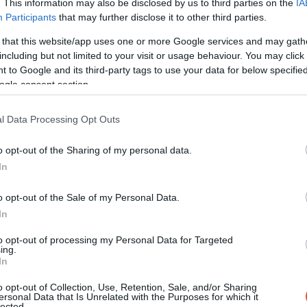
. This information may also be disclosed by us to third parties on the
IA
 faszerkezetét 1851-ben cserélték le a ma is látható,
Participants
that may further disclose it to other third parties.
 that this website/app uses one or more Google services and may gath
including but not limited to your visit or usage behaviour. You may click 
 to Google and its third-party tags to use your data for below specifi
ogle consent section.
l Data Processing Opt Outs
o opt-out of the Sharing of my personal data.
In
o opt-out of the Sale of my Personal Data.
In
to opt-out of processing my Personal Data for Targeted
ing.
In
o opt-out of Collection, Use, Retention, Sale, and/or Sharing
ersonal Data that Is Unrelated with the Purposes for which it
lected.