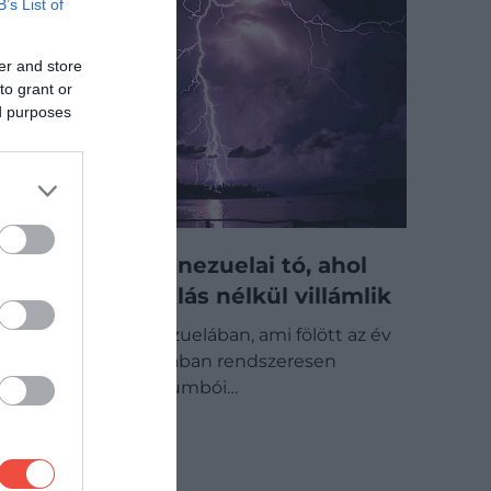
B’s List of
er and store
to grant or
ed purposes
A különös venezuelai tó, ahol
szinte megállás nélkül villámlik
Van egy tó Venezuelában, ami fölött az év
akár kétharmadában rendszeresen
villámlik. A catatumbói…
ÚTI CÉL