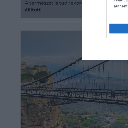
A természet is tud rekordokra:
Legnagyobb, 
authenti
állított