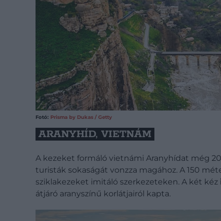
Fotó:
Prisma by Dukas / Getty
ARANYHÍD, VIETNÁM
A kezeket formáló vietnámi Aranyhídat még 201
turisták sokaságát vonzza magához. A 150 méter
sziklakezeket imitáló szerkezeteken. A két kéz
átjáró aranyszínű korlátjairól kapta.