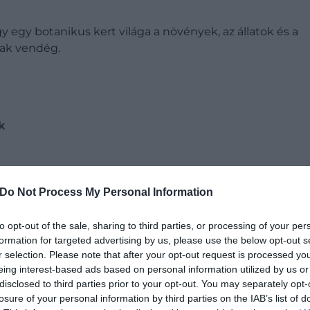
y egy botanikus kert világa a növények, az állatok és a
sak vendég.
k
Do Not Process My Personal Information
t ne térj le a kijelölt ösvényről!
to opt-out of the sale, sharing to third parties, or processing of your per
sok érdekességet tudhatsz meg a park lakóiról!
formation for targeted advertising by us, please use the below opt-out s
k, hol érzik jól magukat.
r selection. Please note that after your opt-out request is processed y
 növényeket, még akkor se, ha valami nagyon szépet
eing interest-based ads based on personal information utilized by us or
disclosed to third parties prior to your opt-out. You may separately opt-
losure of your personal information by third parties on the IAB’s list of