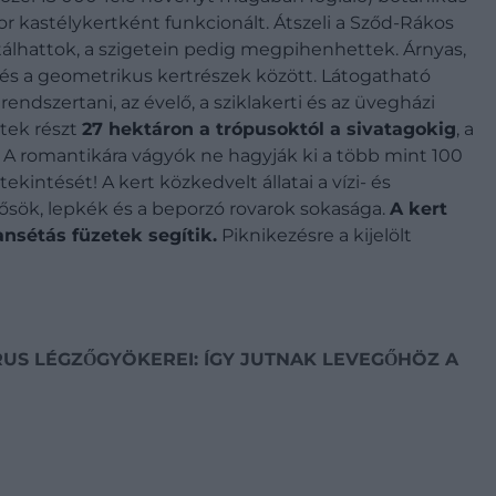
r kastélykertként funkcionált. Átszeli a Sződ-Rákos
sétálhattok, a szigetein pedig megpihenhettek. Árnyas,
́s a geometrikus kertrészek között. Látogatható
rendszertani, az évelő, a sziklakerti és az üvegházi
tek részt
27 hektáron a trópusoktól a sivatagokig
, a
g. A romantikára vágyók ne hagyják ki a több mint 100
ését! A kert közkedvelt állatai a vízi- és
ök, lepkék és a beporzó rovarok sokasága.
A kert
nsétás füzetek segítik.
Piknikezésre a kijelölt
S LÉGZŐGYÖKEREI: ÍGY JUTNAK LEVEGŐHÖZ
A