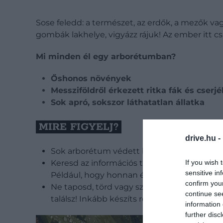
Sose feledd: a természet, az erdők, a mezők vag
gombák lakhelye, vigyázz rájuk! Az ember itt c
Mi minden él egy arborétumban?
Őshonos növények
Messziföldről érkezett ritka fák és cserjé
Sok apró, sokszor láthatatlan állatka
MIRE FIGYELJ?
drive.hu -
Sok arborétum védett környezetben van, ezér
If you wish 
Keresd az információs táblákat, melyekről 
sensitive in
Például, hogy honnan érkeztek, milyen időse
confirm you
Ne taposd, törd vagy szakítsd le az itt élő
continue se
találsz! Inkább készíts róla fényképet!
information 
further disc