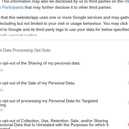
. This information may also be disclosed by us to third parties on the
IA
Participants
that may further disclose it to other third parties.
 that this website/app uses one or more Google services and may gath
including but not limited to your visit or usage behaviour. You may click 
 to Google and its third-party tags to use your data for below specifi
ogle consent section.
l Data Processing Opt Outs
o opt-out of the Sharing of my personal data.
In
o opt-out of the Sale of my Personal Data.
In
to opt-out of processing my Personal Data for Targeted
ing.
In
o opt-out of Collection, Use, Retention, Sale, and/or Sharing
ersonal Data that Is Unrelated with the Purposes for which it
lected.