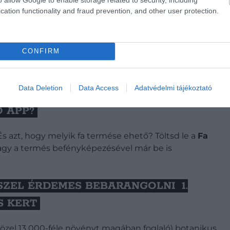
cation functionality and fraud prevention, and other user protection.
CONFIRM
Data Deletion
Data Access
Adatvédelmi tájékoztató
 APP?
s azt, hogy melyik fa termése ehető? Töltsd le a
Fa
s vagy a termés befényképezésével már be is
SZEL ÉRDEMES BEBARANGOLNI
1.
S KERT
közel 13 000-féle növényt magában foglaló) botanikus