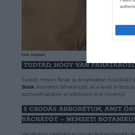
authenti
Fotó: Unsplash
TUDTAD, HOGY VAN FAHATÁROZÓ
Tudod, milyen fának az árnyékában hűsöltök? É
Book
interaktív fahatározót, és a levél, a törz
azonosíthatjátok az előttetek lévő növényt.
5 CSODÁS ARBORÉTUM, AMIT ŐS
VÁCRÁTÓT – NEMZETI BOTANIKU
Vácrátóton található az ország leggazdagabb (