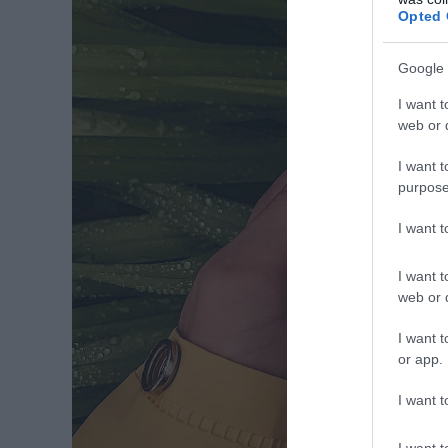
Opted 
Google 
I want t
web or d
I want t
purpose
I want 
I want t
web or d
I want t
or app.
I want t
I want t