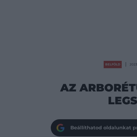
BELFÖLD
2023
AZ ARBORÉT
LEG
Beállíthatod oldalunkat p