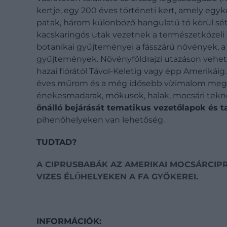
kertje, egy 200 éves történeti kert, amely egyko
patak, három különböző hangulatú tó körül 
kacskaringós utak vezetnek a természetközeli e
botanikai gyűjteményei a fásszárú növények, a 
gyűjtemények. Növényföldrajzi utazáson vehet
hazai flórától Távol-Keletig vagy épp Amerikái
éves műrom és a még idősebb vízimalom megtekint
énekesmadarak, mókusok, halak, mocsári teknős
önálló bejárását tematikus vezetőlapok és ta
pihenőhelyeken van lehetőség.
TUDTAD?
A CIPRUSBABÁK AZ AMERIKAI MOCSÁRCIPRU
VIZES ÉLŐHELYEKEN A FA GYÖKEREI.
INFORMÁCIÓK: