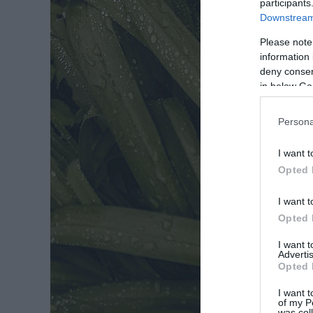
participants
Downstream 
Please note
information 
deny consent
in below Go
Persona
I want t
Opted 
I want t
Opted 
I want 
Advertis
Opted 
I want t
of my P
was col