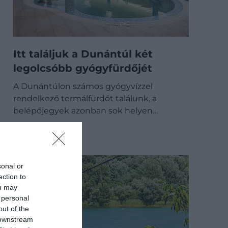
Itt találjuk a Dunántúl két
legolcsóbb gyógyfürdőjét
A Dunántúlon számos gyógyvízzel
rendelkező termálfürdőt találunk, a
belépőjegyek azonban sok helyen…
BELFÖLD
sonal or
ection to
ou may
 personal
out of the
 downstream