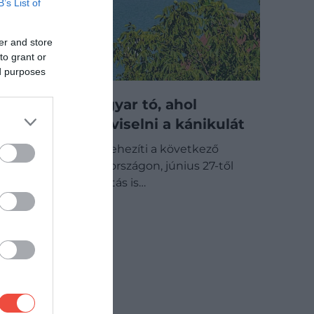
B’s List of
er and store
to grant or
ed purposes
5 hűsítő magyar tó, ahol
könnyebb elviselni a kánikulát
Erős hőhullám nehezíti a következő
napokat Magyarországon, június 27-től
vörös hőségriasztás is…
BELFÖLD