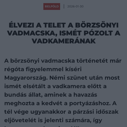
BELFÖLD
2026-01-30
ÉLVEZI A TELET A BÖRZSÖNYI
VADMACSKA, ISMÉT PÓZOLT A
VADKAMERÁNAK
A börzsönyi vadmacska történetét már
régóta figyelemmel kíséri
Magyarország. Némi szünet után most
ismét elsétált a vadkamera előtt a
bundás állat, aminek a havazás
meghozta a kedvét a portyázáshoz. A
tél vége ugyanakkor a párzási időszak
eljövetelét is jelenti számára, így