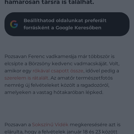
hamarosan társra is találhat.
Beállíthatod oldalunkat preferált
forrásként a Google Keresőben
Pozsavan Ferenc vadkamerája már többször is
elcsípte a Börzsöny kedvenc vadmacskáját. Volt,
amikor egy
rókával csapott össze
, idővel pedig a
szerelem is rátalált
. Az amatőr természetfotós
nemrég új felvételeket közölt a ragadozóról,
amelyeken a vastag hótakaróban lépked.
Pozsavan a
Sokszínű Vidék
megkeresésére azt is
elárulta, hogy a felvételek január 18 és 23 között