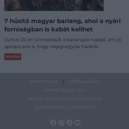
7 hűsítő magyar barlang, ahol a nyári
forróságban is kabát kellhet
Június 25-én ünnepeljük a barlangok napját, ami jó
apropó arra is, hogy végigvegyük hazánk…
BELFÖLD
IMPRESSZUM
MÉDIAAJÁNLÓ
COOKIE SZABÁLYZAT
AKADÁLYMENTESSÉGI NYILATKOZAT
ADATKEZELÉSI TÁJÉKOZTATÓ