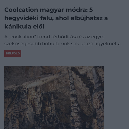
Coolcation magyar módra: 5
hegyvidéki falu, ahol elbújhatsz a
kánikula elől
A „coolcation” trend térhódítása és az egyre
szélsőségesebb hőhullámok sok utazó figyelmét a…
BELFÖLD