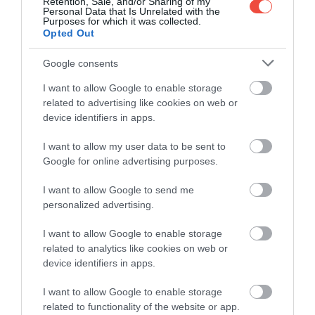
Retention, Sale, and/or Sharing of my
emberek. Élőhelyét tekintve elsősorban a sűrű
Personal Data that Is Unrelated with the
Purposes for which it was collected.
aljnövényzetű erdőket szereti, (vadász)területét
Opted Out
pedig agresszívan védi.
Google consents
Nászidőszakban
azonban felborul a rend, és
I want to allow Google to enable storage
ilyenkor kevésbé is csendesek. A hímek
related to advertising like cookies on web or
hangosabbá válnak a hatékony párkeresés
device identifiers in apps.
érdekében, de a nőstények is erősebb hanggal
jelzik elérhetőségüket.
I want to allow my user data to be sent to
Google for online advertising purposes.
Mivel ilyenkor az állatok nagyobb területet járnak be
I want to allow Google to send me
és figyelmetlenebbek is, ha erdőközeli utakon
personalized advertising.
vezetünk, mindenképpen legyünk óvatosak.
I want to allow Google to enable storage
related to analytics like cookies on web or
device identifiers in apps.
Olvasd el ezt is!
I want to allow Google to enable storage
related to functionality of the website or app.
Feszült pillanatok: két fácán és egy pufók