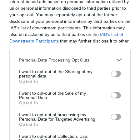
interest-based ads based on personal information utilized by
us or personal information disclosed to third parties prior to
your opt-out. You may separately opt-out of the further
Ez is érdekelhet!
Mesebeli fehér szarvas
disclosure of your personal information by third parties on the
vágott át az autóúton Nógrád közelében –
IAB’s list of downstream participants. This information may
also be disclosed by us to third parties on the
IAB’s List of
videó!
Downstream Participants
that may further disclose it to other
third parties.
Please note that this website/app uses one or more Google
Personal Data Processing Opt Outs
MIT ÉRDEMES MÉG TUDNI A
services and may gather and store information including but
not limited to your visit or usage behaviour. You may click to
I want to opt-out of the Sharing of my
VADMACSKÁKRÓL?
personal data.
grant or deny consent to Google and its third-party tags to
Opted In
use your data for below specified purposes in below Google
consent section.
I want to opt-out of the Sale of my
Personal Data.
Opted In
A vadmacskák alapvetően egy rendkívül területhű,
I want to opt-out of processing my
Personal Data for Targeted Advertising.
magányos életmódot
folytató ragadozók.
Opted In
Rejtőzködő beállítottságuk miatt nagyon ritka,
I want to opt-out of Collection, Use,
hogy kirándulás során találkozzanak velük az