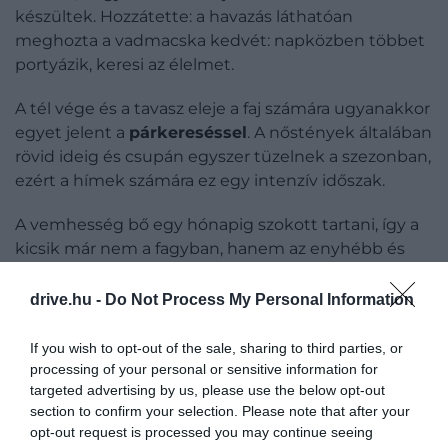
készültek. Hozzátette: a havazás láthatóan
meghozta a vadmacska kedvét: napközben többet
portyázik, keresi az élelmet.
A tél vége és a tavasz eleje a faj számára ugyanakkor
egyet jelent a
párkereséssel
. A nőstények általában
rövid ideig és csupán egyszer tüzelnek a szezonban,
ezért a hímek számára ez egy intenzív időszak.
A vemhesség bő egy hónapig szokott tartani, így a
kicsik már nem a fagyban, hanem az enyhébb és
táplálékban gazdagabb tavasz közepén jönnek
világra. Egy alomban jellemzően 2-4 kölyök születik,
drive.hu -
Do Not Process My Personal Information
amik többek között kezdeti vakságuk miatt nagyon
kiszolgáltatottak. Az anyák éppen emiatt a
If you wish to opt-out of the sale, sharing to third parties, or
legrejtettebb zugokban szoktak lefialni.
processing of your personal or sensitive information for
targeted advertising by us, please use the below opt-out
section to confirm your selection. Please note that after your
opt-out request is processed you may continue seeing