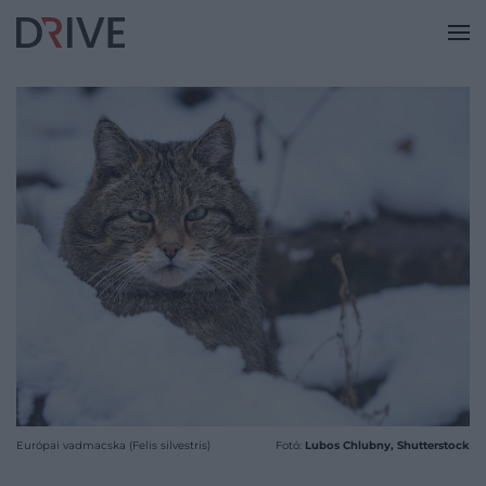
Európai vadmacska (Felis silvestris)
Fotó:
Lubos Chlubny, Shutterstock