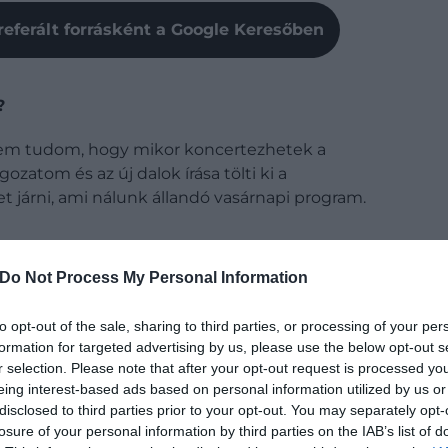
referált forrásként a Google Keresőben
?
em tudom, hogy mikor koncertezhetek a
atom és az új dalok írása tölti ki a
 járni, ami nálunk állandó vasárnapi program.
n ott vagytok a
Szimpla Háztáji Piacon
. És mindig
Do Not Process My Personal Information
to opt-out of the sale, sharing to third parties, or processing of your per
tól vásárolhatunk friss zöldségeket, gyümölcsöket,
formation for targeted advertising by us, please use the below opt-out s
ndszeresen veszünk krémeket, szörpöket, illetve, mivel
r selection. Please note that after your opt-out request is processed y
sajtokat is ott szoktam beszerezni.
eing interest-based ads based on personal information utilized by us or
disclosed to third parties prior to your opt-out. You may separately opt-
losure of your personal information by third parties on the IAB’s list of