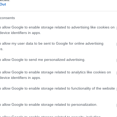
Out
consents
o allow Google to enable storage related to advertising like cookies on
lódtok ki ebben a "zárkózott" helyzetben?
evice identifiers in apps.
en akkor költöztetek össze.
o allow my user data to be sent to Google for online advertising
, és sokat kirándultunk a közeli erdőkben. Illetve
s.
lelkünknek. Így jutottunk el többször is a Balatonra.
gy az északi parthoz különösen kötődöm. Ugyanilyen
to allow Google to send me personalized advertising.
rt. Oda Peti vitt el először, és lenyűgözött a kilátás,
rra, hogy ne menjünk emberek közé, de szerencsére
o allow Google to enable storage related to analytics like cookies on
allanom, sokkal jobban szeretem az őszi, téli Balatont.
evice identifiers in apps.
yáron.
o allow Google to enable storage related to functionality of the website
 jártatok?
o allow Google to enable storage related to personalization.
l Mercato Ristorante
, sokat jártunk oda a tavaszi, nyári
ganeeta
, ahol kizárólag vegán ételek szerepelnek az
o allow Google to enable storage related to security, including