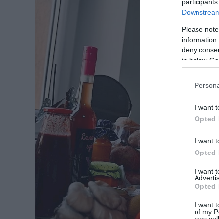
participants
Downstream 
Please note
information 
deny consent
in below Go
Persona
I want t
Opted 
I want t
Opted 
I want 
Advertis
Opted 
I want t
of my P
was col