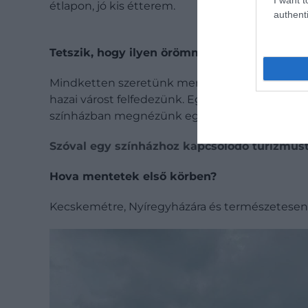
étlapon, jó kis étterem.
authenti
Tetszik, hogy ilyen örömmel fedezitek fel az
Mindketten szeretünk menni, ezért még a tavasz
hazai várost felfedezünk. Egy éjszakára megszá
színházban megnézünk egy előadást.
Szóval egy színházhoz kapcsolódó turizmust 
Hova mentetek első körben?
Kecskemétre, Nyíregyházára és természetesen