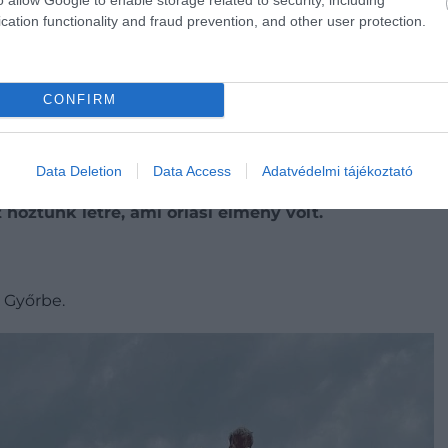
cation functionality and fraud prevention, and other user protection.
 ország csodahelyeit!
CONFIRM
i korlátozások előtt kitaláltuk, hogy minél több
llunk valahol, kipróbálunk éttermeket és a helyi
Data Deletion
Data Access
Adatvédelmi tájékoztató
hoztunk létre, ami óriási élmény volt.
 Győrbe.