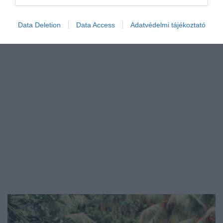
ÚTI CÉL
Data Deletion
Data Access
Adatvédelmi tájékoztató