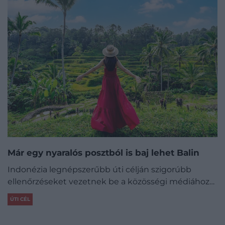
Már egy nyaralós posztból is baj lehet Balin
Indonézia legnépszerűbb úti célján szigorúbb
ellenőrzéseket vezetnek be a közösségi médiához…
ÚTI CÉL