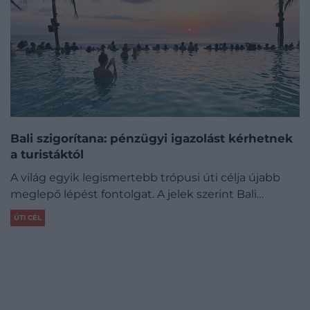
Bali szigorítana: pénzügyi igazolást kérhetnek
a turistáktól
A világ egyik legismertebb trópusi úti célja újabb
meglepő lépést fontolgat. A jelek szerint Bali…
ÚTI CÉL