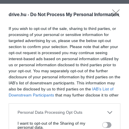
drive.hu -
Do Not Process My Personal Information
If you wish to opt-out of the sale, sharing to third parties, or
processing of your personal or sensitive information for
targeted advertising by us, please use the below opt-out
section to confirm your selection. Please note that after your
opt-out request is processed you may continue seeing
interest-based ads based on personal information utilized by
us or personal information disclosed to third parties prior to
your opt-out. You may separately opt-out of the further
disclosure of your personal information by third parties on the
IAB’s list of downstream participants. This information may
also be disclosed by us to third parties on the
IAB’s List of
Downstream Participants
that may further disclose it to other
third parties.
Please note that this website/app uses one or more Google
Personal Data Processing Opt Outs
services and may gather and store information including but
Egy trópusi úti cél, amit a világ legolcsóbb
not limited to your visit or usage behaviour. You may click to
I want to opt-out of the Sharing of my
personal data.