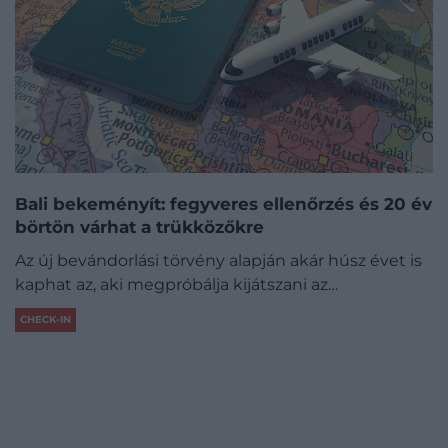
Bali bekeményít: fegyveres ellenőrzés és 20 év
börtön várhat a trükközőkre
Az új bevándorlási törvény alapján akár húsz évet is
kaphat az, aki megpróbálja kijátszani az…
CHECK-IN