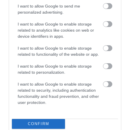
I want to allow Google to send me
personalized advertising.
I want to allow Google to enable storage
related to analytics like cookies on web or
device identifiers in apps.
I want to allow Google to enable storage
related to functionality of the website or app.
I want to allow Google to enable storage
related to personalization.
I want to allow Google to enable storage
related to security, including authentication
functionality and fraud prevention, and other
15 pontban ment neki Bali a turistáknak –
user protection.
komoly következményekkel jár, ha nem tartod
be őket
Egyre több ország hoz valamilyen turistákat célzó
CONFIRM
intézkedést: az Indonéziához tartozó Bali is jó…