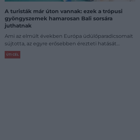
A turisták már úton vannak: ezek a trópusi
gyöngyszemek hamarosan Bali sorsára
juthatnak
Ami az elmúlt években Európa üdülőparadicsomait
sújtotta, az egyre erősebben érezteti hatását…
ÚTI CÉL