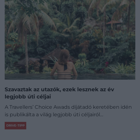
Szavaztak az utazók, ezek lesznek az év
legjobb úti céljai
A Travellers’ Choice Awads díjátadó keretében idén
is publikálta a világ legjobb úti céljairól…
DRIVE-TIPP