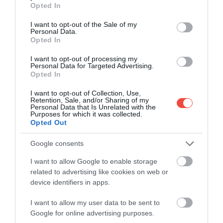
városaként emlegetnek
grant or deny consent to Google and its third-party tags to
Opted In
use your data for below specified purposes in below Google
Az egzotikus úti célok között nem mindig a
consent section.
I want to opt-out of the Sale of my
legismertebbek nyújtják a legjobb ár-érték arányt…
Personal Data.
Opted In
ÚTI CÉL
I want to opt-out of processing my
Personal Data for Targeted Advertising.
Opted In
I want to opt-out of Collection, Use,
Retention, Sale, and/or Sharing of my
Personal Data that Is Unrelated with the
Purposes for which it was collected.
Opted Out
Google consents
I want to allow Google to enable storage
related to advertising like cookies on web or
device identifiers in apps.
I want to allow my user data to be sent to
Google for online advertising purposes.