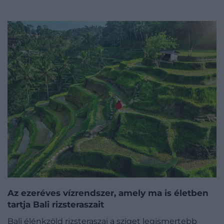
Az ezeréves vízrendszer, amely ma is életben
tartja Bali rizsteraszait
Bali élénkzöld rizsteraszai a sziget legismertebb