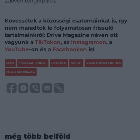
szlovén tengerpartra.
Kövessétek a közösségi csatornáinkat is, így
nem maradtok le folyamatosan frissülő
tartalmainkról: Drive Magazine néven ott
vagyunk a
TikTokon
, az
Instagramon
, a
YouTube
-on és a
Facebookon
is!
MÁV
ÉJSZAKAI VONAT
BELFÖLD
VASÚT
VASÚTI KÖZLEKEDÉS
MAGYARORSZÁG
még több belföld