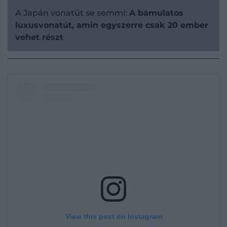
A Japán vonatút se semmi:
A bámulatos
luxusvonatút, amin egyszerre csak 20 ember
vehet részt
View this post on Instagram