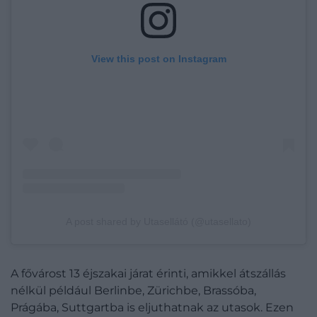
View this post on Instagram
A post shared by Utasellátó (@utasellato)
A fővárost 13 éjszakai járat érinti, amikkel átszállás
nélkül például Berlinbe, Zürichbe, Brassóba,
Prágába, Suttgartba is eljuthatnak az utasok. Ezen