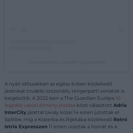
A post shared by Utasellátó (@utasellato)
A nyári időszakban az egész évben közlekedő
járatokat további szezonális, tengerparti vonatok is
kiegészítik. A 2022-ben a The Guardian Európa
10
legjobb vasúti élményutazása
közé választott
Adria
InterCity
járattal tavaly közel 14 ezren jutottak el
Splitbe, míg a Koperba és Rijekába közlekedő
Retró
Istria Expresszen
11 ezren utaztak a horvát és a