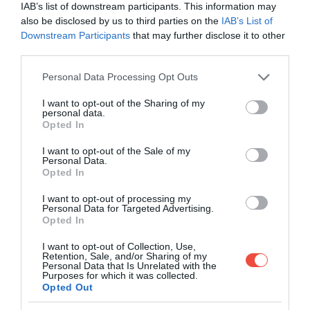
IAB’s list of downstream participants. This information may
also be disclosed by us to third parties on the
IAB’s List of
A legkihasználtabb járat a Budapest és Zürich
Downstream Participants
that may further disclose it to other
között közlekedő
EuroNight
volt, amelyen tavaly
third parties.
közel 90 ezren utaztak – a legtöbben pedig a
Please note that this website/app uses one or more Google
Personal Data Processing Opt Outs
fekvőhelyes szolgáltatást vették igénybe. Ezt
services and may gather and store information including but
követte a sorban a 2022 decemberében Stuttgartig
not limited to your visit or usage behaviour. You may click to
I want to opt-out of the Sharing of my
meghosszabbított
Kálmán Imre EuroNight
60 ezer
personal data.
grant or deny consent to Google and its third-party tags to
Opted In
utassal.
use your data for below specified purposes in below Google
consent section.
I want to opt-out of the Sale of my
Ezek mellett népszerűnek bizonyosult a
Personal Data.
Opted In
Budapestet és Berlint összekötő
Metropol
EuroNight
is: a december óta új és rövidebb
I want to opt-out of processing my
Personal Data for Targeted Advertising.
útvonalon, Drezda érintésével közlekedő járattal
Opted In
tavaly csaknem 50 ezren jutottak el úti céljukhoz –
idézi az MTI a közleményt.
I want to opt-out of Collection, Use,
Retention, Sale, and/or Sharing of my
Personal Data that Is Unrelated with the
Purposes for which it was collected.
Opted Out
Olvasd el ezt is!
Éjszakai körutazás: mutatjuk