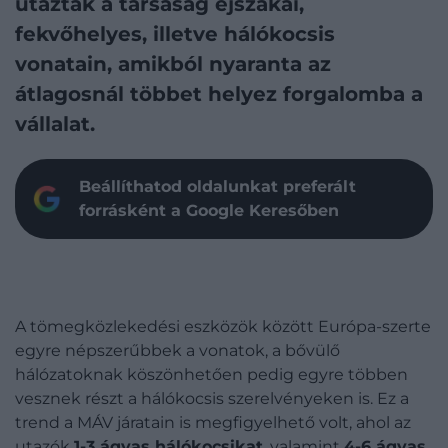
utaztak a társaság éjszakai,
fekvőhelyes, illetve hálókocsis
vonatain, amikból nyaranta az
átlagosnál többet helyez forgalomba a
vállalat.
Beállíthatod oldalunkat preferált
forrásként a Google Keresőben
A tömegközlekedési eszközök között Európa-szerte
egyre népszerűbbek a vonatok, a bővülő
hálózatoknak köszönhetően pedig egyre többen
vesznek részt a hálókocsis szerelvényeken is. Ez a
trend a MÁV járatain is megfigyelhető volt, ahol az
utazók
1-3 ágyas hálókocsikat
, valamint
4-6 ágyas