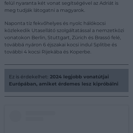
felül nyaranta két vonat segítségével az Adriát is
meg tudják látogatni a magyarok.
Naponta tíz fekvőhelyes és nyolc hálókocsi
közlekedik Utasellátó szolgáltatással a nemzetközi
vonatokon Berlin, Stuttgart, Zürich és Brassó felé,
továbbá nyáron 6 éjszakai kocsi indul Splitbe és
további 4 kocsi Rijekába és Koperbe.
Ez is érdekelhet:
2024 legjobb vonatútjai
Európában, amiket érdemes lesz kipróbálni