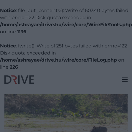
Notice
: file_put_contents(): Write of 60340 bytes failed
with errno=122 Disk quota exceeded in
/home/ashrayae/drive.hu/wire/core/WireFileTools.php
on line
1136
Notice
: fwrite(): Write of 251 bytes failed with errno=122
Disk quota exceeded in
/home/ashrayae/drive.hu/wire/core/FileLog.php
on
line
226