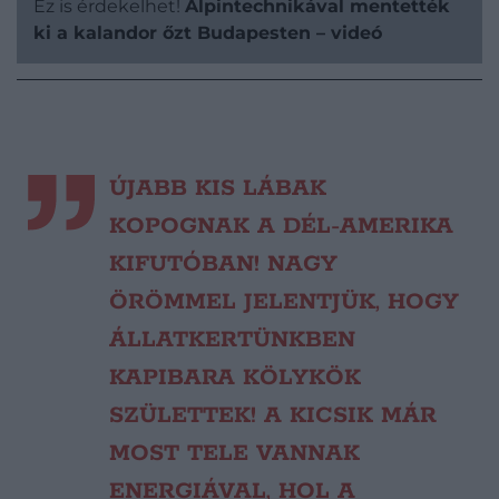
Ez is érdekelhet!
Alpintechnikával mentették
ki a kalandor őzt Budapesten – videó
ÚJABB KIS LÁBAK
KOPOGNAK A DÉL-AMERIKA
KIFUTÓBAN! NAGY
ÖRÖMMEL JELENTJÜK, HOGY
ÁLLATKERTÜNKBEN
KAPIBARA KÖLYKÖK
SZÜLETTEK! A KICSIK MÁR
MOST TELE VANNAK
ENERGIÁVAL, HOL A