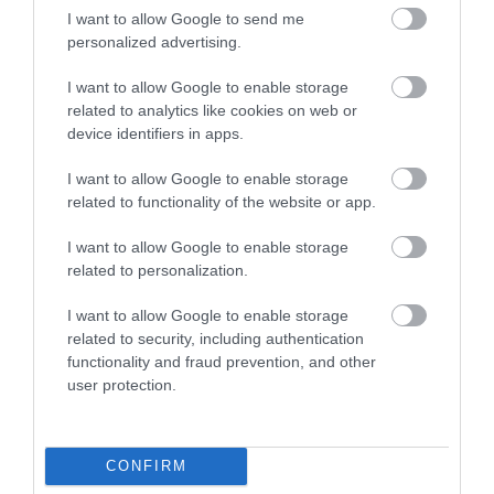
odújából a Börzsönyben
I want to allow Google to send me
Idén is bővül a család: hat fiókát nevel a dömösi
personalized advertising.
gólyapár
Emberre is veszélyes aligátorteknős bukkant fel a
I want to allow Google to enable storage
Kis-Duna térségében
related to analytics like cookies on web or
Őz szökdécselt a leapadt Balatonban – videó
device identifiers in apps.
I want to allow Google to enable storage
Kövessétek a közösségi csatornáinkat is, így
related to functionality of the website or app.
nem maradtok le folyamatosan frissülő
tartalmainkról: Drive Magazine néven ott
I want to allow Google to enable storage
vagyunk a
TikTokon
, az
Instagramon
, a
related to personalization.
YouTube
-on és a
Facebookon
is!
I want to allow Google to enable storage
ÁLLAT
DEBRECEN
ÁLLATKERT
VIDEÓ
related to security, including authentication
functionality and fraud prevention, and other
user protection.
CONFIRM