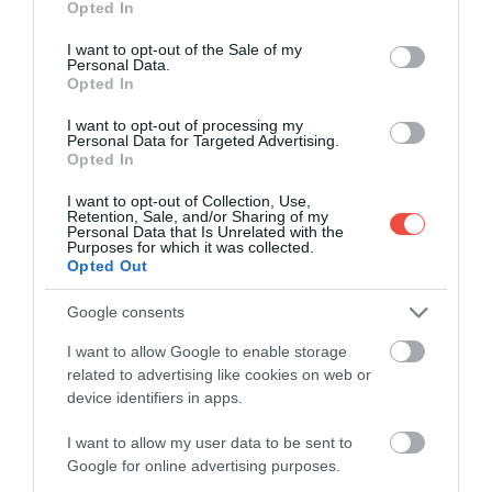
Opted In
use your data for below specified purposes in below Google
consent section.
I want to opt-out of the Sale of my
A kapibara a világ legnagyobb rágcsálója, amely Dél-
Personal Data.
Opted In
Amerika folyói, tavai és mocsarai közelében él. Egy
példány akár 60 kilogrammosra is megnőhet. Kiváló
I want to opt-out of processing my
úszónak számítanak, amit a lábujjaik között
Personal Data for Targeted Advertising.
Opted In
található részleges úszóhártya tesz lehetővé, és
veszély esetén gyakran a vízbe menekülnek.
I want to opt-out of Collection, Use,
Rendkívül szociális állat, általában kisebb-nagyobb
Retention, Sale, and/or Sharing of my
Personal Data that Is Unrelated with the
csapatokban él, és békés természetéről ismert.
Purposes for which it was collected.
Opted Out
Főként füvekkel és vízinövényekkel táplálkozik,
ezért fontos szerepet játszik élőhelyének ökológiai
Google consents
egyensúlyában.
I want to allow Google to enable storage
related to advertising like cookies on web or
device identifiers in apps.
Olvasd el ezt is!
I want to allow my user data to be sent to
Google for online advertising purposes.
Apró vadmacskakölyköt mentettek ki egy tölgy