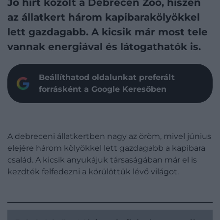
Jó hírt közölt a Debrecen Zoo, hiszen
az állatkert három kapibarakölyökkel
lett gazdagabb. A kicsik már most tele
vannak energiával és látogathatók is.
Beállíthatod oldalunkat preferált
forrásként a Google Keresőben
A debreceni állatkertben nagy az öröm, mivel június
elejére három kölyökkel lett gazdagabb a kapibara
család. A kicsik anyukájuk társaságában már el is
kezdték felfedezni a körülöttük lévő világot.