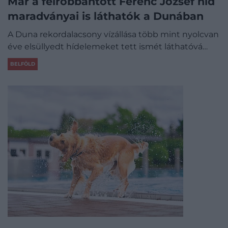
Már a felrobbantott Ferenc József híd
maradványai is láthatók a Dunában
A Duna rekordalacsony vízállása több mint nyolcvan
éve elsüllyedt hídelemeket tett ismét láthatóvá…
BELFÖLD