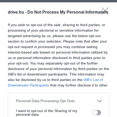
SZÁRAZFÖLDI
drive.hu -
Do Not Process My Personal Information
PIHENŐHELYET FEDEZIK FEL,
HOL A PANCSOLÓBA
If you wish to opt-out of the sale, sharing to third parties, or
processing of your personal or sensitive information for
UGRANAK BE ANYUKÁJUK
targeted advertising by us, please use the below opt-out
section to confirm your selection. Please note that after your
NYOMÁBAN. GYERE EL ÉS
opt-out request is processed you may continue seeing
KÖSZÖNTSD TE IS AZ ÚJ
interest-based ads based on personal information utilized by
us or personal information disclosed to third parties prior to
JÖVEVÉNYEKET!
your opt-out. You may separately opt-out of the further
disclosure of your personal information by third parties on the
IAB’s list of downstream participants. This information may
also be disclosed by us to third parties on the
IAB’s List of
–
olvasható
az állatkert Facebook-bejegyzésében.
Downstream Participants
that may further disclose it to other
third parties.
A kicsiket már bárki meglátogathatja, de a
személyzet egy videót is készítettek róluk.
Please note that this website/app uses one or more Google
Personal Data Processing Opt Outs
services and may gather and store information including but
not limited to your visit or usage behaviour. You may click to
I want to opt-out of the Sharing of my
personal data.
grant or deny consent to Google and its third-party tags to