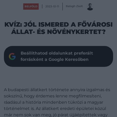
Balogh Zsolt
BELFÖLD
2023-10-11
KVÍZ: JÓL ISMERED A FŐVÁROSI
ÁLLAT- ÉS NÖVÉNYKERTET?
Beállíthatod oldalunkat preferált
forrásként a Google Keresőben
A budapesti állatkert története annyira izgalmas és
sokszínű, hogy érdemes lenne megfilmesíteni,
ráadásul a história mindenben tükrözi a magyar
történelmet is. Az állatkert eredeti épületei közül
már nem sok van meg, jó párat újjáépítettek vagy