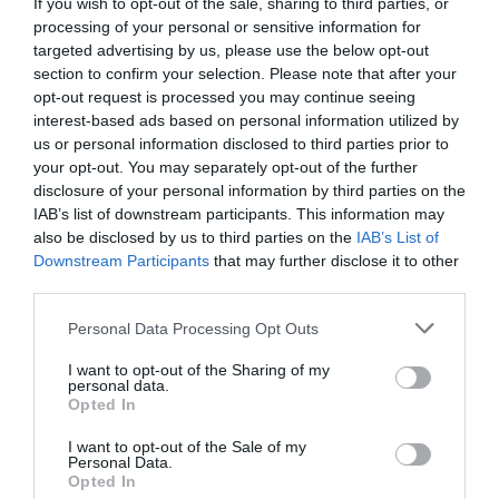
If you wish to opt-out of the sale, sharing to third parties, or
korcsolyapályát a park mellett, aminek a
processing of your personal or sensitive information for
bevételéből fedezhették az állatkert költségeinek
targeted advertising by us, please use the below opt-out
egy részét és még új, egzotikus állatokat is tudtak
section to confirm your selection. Please note that after your
opt-out request is processed you may continue seeing
vásárolni: "1890 elején például kísérleti jelleggel
interest-based ads based on personal information utilized by
korcsolyapályát létesítettek, amely a tavasz
us or personal information disclosed to third parties prior to
beköszöntéig 2235 forint 95 krajcár jövedelmet
your opt-out. You may separately opt-out of the further
hozott. Ezért a pénzért akkoriban két szép
disclosure of your personal information by third parties on the
királytigrist lehetett vásárolni a legjobb
IAB’s list of downstream participants. This information may
állatkereskedőktől" – írják az egyik visszatekintő
also be disclosed by us to third parties on the
IAB’s List of
cikkben a
Budapest Zoo weboldalán
.
Downstream Participants
that may further disclose it to other
third parties.
Ha kíváncsi vagy az állatkerttel kapcsolatos további
Please note that this website/app uses one or more Google
Personal Data Processing Opt Outs
érdekességekre és szeretsz játszani, akkor kattints a
services and may gather and store information including but
kvízünkre!
not limited to your visit or usage behaviour. You may click to
I want to opt-out of the Sharing of my
personal data.
grant or deny consent to Google and its third-party tags to
Opted In
use your data for below specified purposes in below Google
consent section.
I want to opt-out of the Sale of my
Personal Data.
Opted In