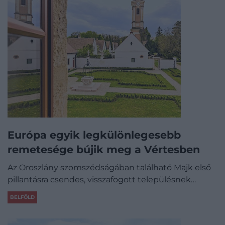
Európa egyik legkülönlegesebb
remetesége bújik meg a Vértesben
Az Oroszlány szomszédságában található Majk első
pillantásra csendes, visszafogott településnek…
BELFÖLD