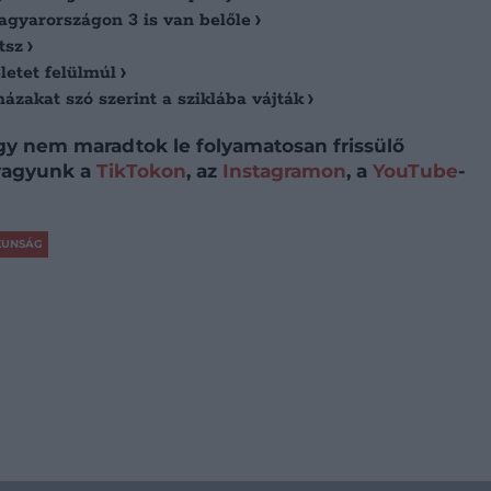
Magyarországon 3 is van belőle
tsz
letet felülmúl
zakat szó szerint a sziklába vájták
így nem maradtok le folyamatosan frissülő
 vagyunk a
TikTokon
, az
Instagramon
, a
YouTube
-
KUNSÁG