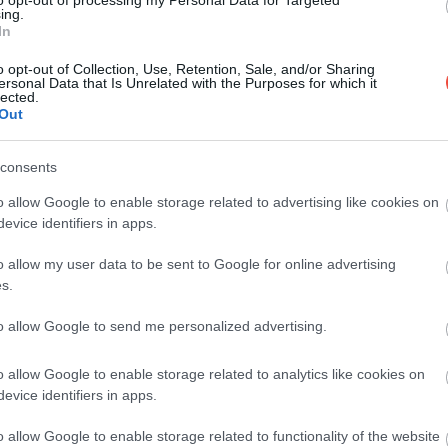
to opt-out of processing my Personal Data for Targeted
ing.
In
o opt-out of Collection, Use, Retention, Sale, and/or Sharing
ersonal Data that Is Unrelated with the Purposes for which it
lected.
Out
consents
o allow Google to enable storage related to advertising like cookies on
evice identifiers in apps.
o allow my user data to be sent to Google for online advertising
s.
to allow Google to send me personalized advertising.
o allow Google to enable storage related to analytics like cookies on
evice identifiers in apps.
o allow Google to enable storage related to functionality of the website
Fotó:
Profimedia