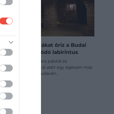
Sötét legendákat őriz a Budai
Vár alatt húzódó labirintus
A Budai Vár elegáns palotái és
macskaköves utcái alatt egy egészen más
világ rejtőzik. A Budavári…
BELFÖLD