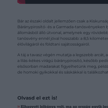
Bár az északi oldalt jellemzően csak a Kiskunság
Báránypirosító- és a Garmada-tanösvényeken bár
állomásból álló útvonal, amelynek egy rövidebb,
tanösvény ennél jóval hosszabb: a 8,5 kilomét
élővilágáról és földtani sajátosságairól.
A táj a tavasz végén mutatja a legszebb arcát, 
a lilás-kékes virágú báránypirosító, később ped
elsősorban madarakat figyelhetünk meg, példá
de homoki gyíkokkal és sáskákkal is találkozha
Olvasd el ezt is!
Elhagyott kőbánya volt, ma az ország egyik l