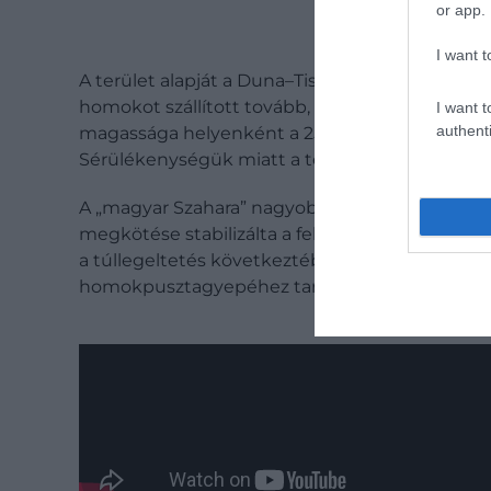
or app.
I want t
A terület alapját a Duna–Tisza közi hordalékkúp
homokot szállított tovább, majd hullámzó domb
I want t
authenti
magassága helyenként a 25 métert is eléri, és b
Sérülékenységük miatt a terület fokozottan véd
A „magyar Szahara” nagyobb része ugyanakkor 
megkötése stabilizálta a felszínt. A homokmozgá
a túllegeltetés következtében. Ma a fülöphá
homokpusztagyepéhez tartoznak, így európai 