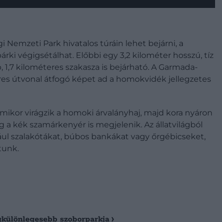
i Nemzeti Park hivatalos túráin lehet bejárni, a
ki végigsétálhat. Előbbi egy 3,2 kilométer hosszú, tíz
 1,7 kilométeres szakasza is bejárható. A Garmada-
eres útvonal átfogó képet ad a homokvidék jellegzetes
amikor virágzik a homoki árvalányhaj, majd kora nyáron
ig a kék szamárkenyér is megjelenik. Az állatvilágból
ul szalakótákat, búbos bankákat vagy őrgébicseket,
tunk.
egkülönlegesebb szoborparkja