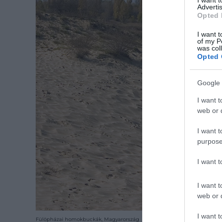
I want 
Advertis
Opted 
I want t
of my P
was col
Opted 
Google 
I want t
web or d
I want t
purpose
I want 
I want t
web or d
I want t
Fülöpházai homokbuckák, Magyarország