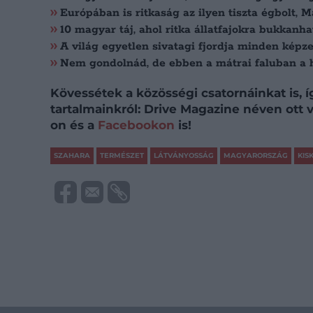
Európában is ritkaság az ilyen tiszta égbolt, 
10 magyar táj, ahol ritka állatfajokra bukkanha
A világ egyetlen sivatagi fjordja minden képze
Nem gondolnád, de ebben a mátrai faluban a há
Kövessétek a közösségi csatornáinkat is, 
tartalmainkról: Drive Magazine néven ott
on és a
Facebookon
is!
SZAHARA
TERMÉSZET
LÁTVÁNYOSSÁG
MAGYARORSZÁG
KIS