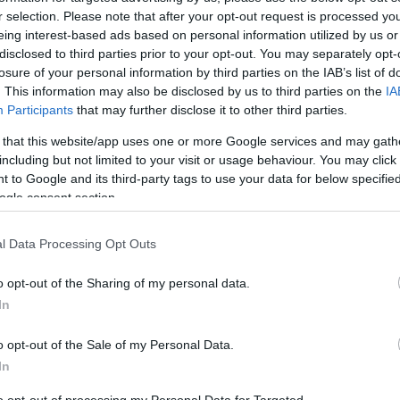
r selection. Please note that after your opt-out request is processed y
ézi, mint Közép-Európát. A „magyar
eing interest-based ads based on personal information utilized by us or
idék a Kiskunsági Nemzeti Park egyik
disclosed to third parties prior to your opt-out. You may separately opt-
él formálta buckák és a száraz gyepek
losure of your personal information by third parties on the IAB’s list of
. This information may also be disclosed by us to third parties on the
IA
ulatot teremtenek.
Participants
that may further disclose it to other third parties.
 that this website/app uses one or more Google services and may gath
referált forrásként a Google Keresőben
including but not limited to your visit or usage behaviour. You may click 
 to Google and its third-party tags to use your data for below specifi
ogle consent section.
található a Kiskunsági Nemzeti Park egyik
at a köznyelvben gyakran „magyar Szaharaként”
l Data Processing Opt Outs
környezetet, mint egy tipikus magyar tájat.
o opt-out of the Sharing of my personal data.
In
o opt-out of the Sale of my Personal Data.
In