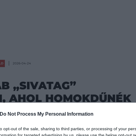
LD
2026-04-24
B „SIVATAG”
, AHOL HOMOKDŰNÉK
TÚRÁZHATUNK
Do Not Process My Personal Information
to opt-out of the sale, sharing to third parties, or processing of your per
nyékén olyan táj terül el, amely első
formation for targeted advertising by us, please use the below opt-out s