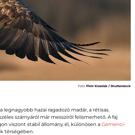
Fotó:
Piotr Krzeslak / Shutterstock
 a legnagyobb hazai ragadozó madár, a rétisas.
zéles szárnyáról már messziről felismerhető. A faj
on viszont stabil állomány él, különösen a
Gemenci-
ók térségében.