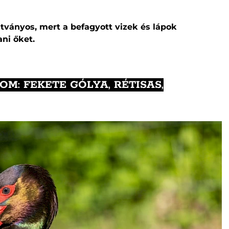
átványos, mert a befagyott vizek és lápok
ni őket.
M: FEKETE GÓLYA, RÉTISAS,