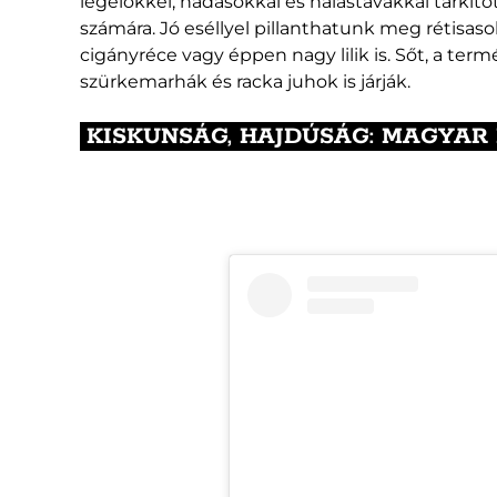
legelőkkel, nádasokkal és halastavakkal tarkít
számára. Jó eséllyel pillanthatunk meg rétisas
cigányréce vagy éppen nagy lilik is. Sőt, a ter
szürkemarhák és racka juhok is járják.
KISKUNSÁG, HAJDÚSÁG: MAGYAR