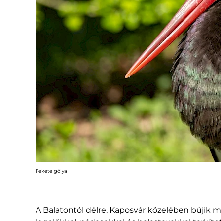
Fekete gólya
A Balatontól délre, Kaposvár közelében bújik 