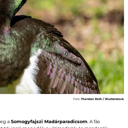
Fotó:
Thorsten Roth / Shutterstock
meg a
Somogyfajszi Madárparadicsom
. A fás