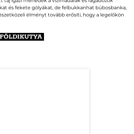
ott táj igazi menedék a vízimadarak és ragadozók
okat és fekete gólyákat, de felbukkanhat búbosbanka,
mészetközeli élményt tovább erősíti, hogy a legelőkön
 FÖLDIKUTYA