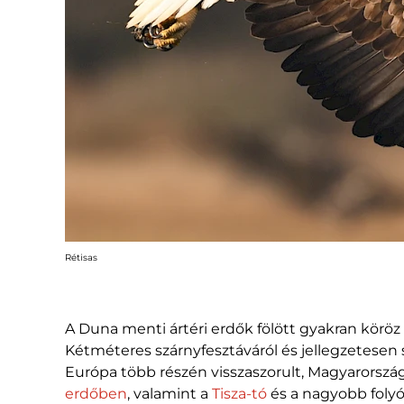
Rétisas
A Duna menti ártéri erdők fölött gyakran köröz
Kétméteres szárnyfesztáváról és jellegzetesen s
Európa több részén visszaszorult, Magyarország
erdőben
, valamint a
Tisza-tó
és a nagyobb foly