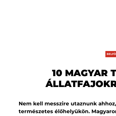
BELFÖ
10 MAGYAR T
ÁLLATFAJOK
Nem kell messzire utaznunk ahhoz, 
természetes élőhelyükön. Magyarors