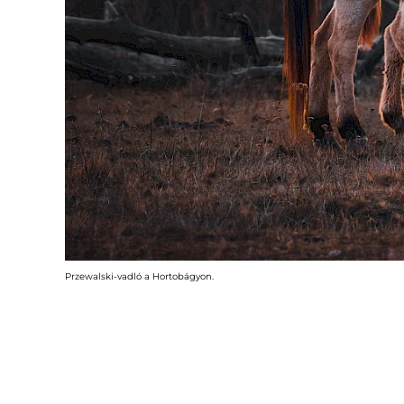
Przewalski-vadló a Hortobágyon.