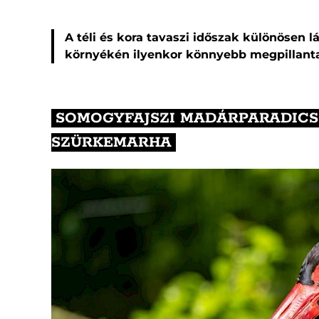
A téli és kora tavaszi időszak különösen l
környékén ilyenkor könnyebb megpillanta
SOMOGYFAJSZI MADÁRPARADICSO
SZÜRKEMARHA