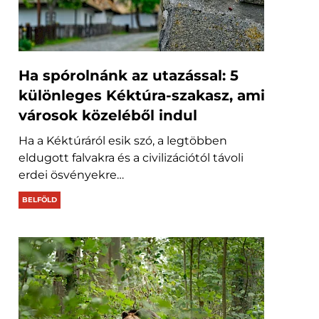
Ha spórolnánk az utazással: 5
különleges Kéktúra-szakasz, ami
városok közeléből indul
Ha a Kéktúráról esik szó, a legtöbben
eldugott falvakra és a civilizációtól távoli
erdei ösvényekre…
BELFÖLD