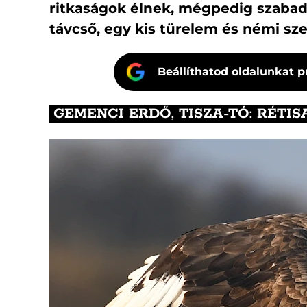
ritkaságok élnek, mégpedig szabad
távcső, egy kis türelem és némi sz
Beállíthatod oldalunkat p
GEMENCI ERDŐ, TISZA-TÓ: RÉTIS