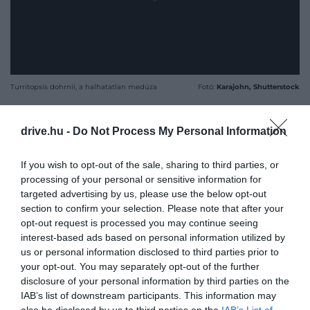
Turritopsis dohrnii, a halhatatlan medúza
Fotó:
Karajohn, Shutterstock
Szintén rendkívüli korral büszkélkedhet egy Ming
nevű
quahog kagyló
, amely mintegy 507 évig élt –
drive.hu -
Do Not Process My Personal Information
írja a
hamuesgyemant.hu
. Története azért
különleges, mert akár tovább is élhetett volna, ha a
If you wish to opt-out of the sale, sharing to third parties, or
processing of your personal or sensitive information for
kutatók egy kísérlet során nem fagyasztják le
targeted advertising by us, please use the below opt-out
véletlenül. Úgy tűnik, az óceánok kedveznek a
section to confirm your selection. Please note that after your
hosszú életnek, hiszen még két olyan élőlény is él
opt-out request is processed you may continue seeing
bennük, amelyek szintén több száz éves kort
interest-based ads based on personal information utilized by
érhetnek meg.
us or personal information disclosed to third parties prior to
your opt-out. You may separately opt-out of the further
A
grönlandi cápa
életkora a 400 évet is elérheti, de
disclosure of your personal information by third parties on the
a
grönlandi bálna
is több mint 200 évig él. Utóbbi
IAB’s list of downstream participants. This information may
also be disclosed by us to third parties on the
IAB’s List of