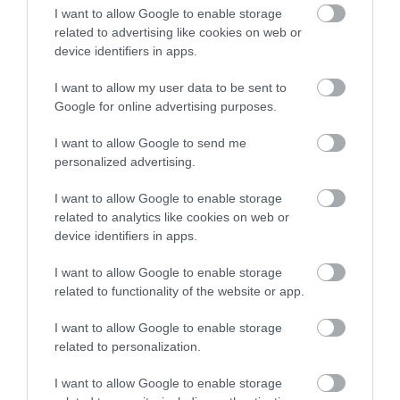
világ legidősebb szárazföldi gerincese sem.
I want to allow Google to enable storage
Jonathan
, a Seychelle-szigeteken élő teknős a
related to advertising like cookies on web or
becslések szerint idén töltötte be 193. életévét, de
device identifiers in apps.
könnyen lehet, hogy ennél is idősebb. Ő egyébként
I want to allow my user data to be sent to
életének hossza miatt a
Guinness Rekordok
Google for online advertising purposes.
Könyvébe is bekerült.
I want to allow Google to send me
personalized advertising.
I want to allow Google to enable storage
related to analytics like cookies on web or
device identifiers in apps.
I want to allow Google to enable storage
related to functionality of the website or app.
I want to allow Google to enable storage
related to personalization.
I want to allow Google to enable storage