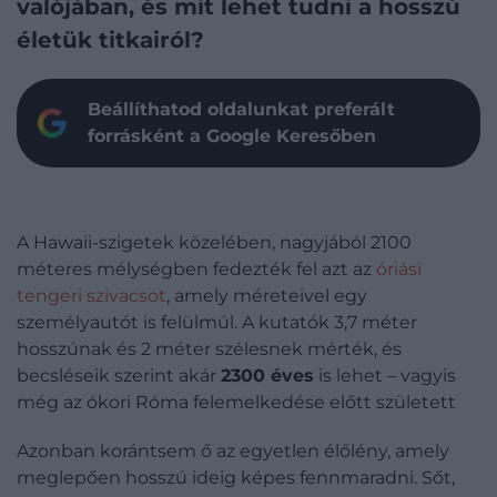
valójában, és mit lehet tudni a hosszú
életük titkairól?
Beállíthatod oldalunkat preferált
forrásként a Google Keresőben
A Hawaii-szigetek közelében, nagyjából 2100
méteres mélységben fedezték fel azt az
óriási
tengeri szivacsot
, amely méreteivel egy
személyautót is felülmúl. A kutatók 3,7 méter
hosszúnak és 2 méter szélesnek mérték, és
becsléseik szerint akár
2300 éves
is lehet – vagyis
még az ókori Róma felemelkedése előtt született
Azonban korántsem ő az egyetlen élőlény, amely
meglepően hosszú ideig képes fennmaradni. Sőt,