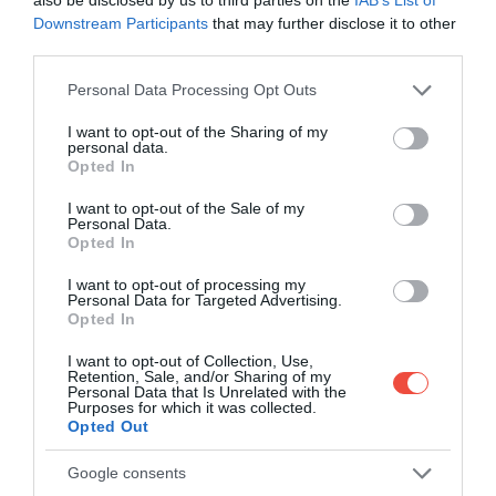
érdekessége, hogy különleges génjei lehetővé
Downstream Participants
that may further disclose it to other
teszik számára, hogy elkerülje az öregedéssel járó
third parties.
betegségeket.
Please note that this website/app uses one or more Google
Personal Data Processing Opt Outs
services and may gather and store information including but
not limited to your visit or usage behaviour. You may click to
I want to opt-out of the Sharing of my
personal data.
grant or deny consent to Google and its third-party tags to
Opted In
use your data for below specified purposes in below Google
consent section.
I want to opt-out of the Sale of my
Personal Data.
Opted In
I want to opt-out of processing my
Personal Data for Targeted Advertising.
Opted In
I want to opt-out of Collection, Use,
Retention, Sale, and/or Sharing of my
Personal Data that Is Unrelated with the
Purposes for which it was collected.
Opted Out
Grönlandi cápa
Fotó:
Dotted Yeti, Shutterstock
Google consents
A listából ugyanakkor nem maradhat ki Jonathan, a