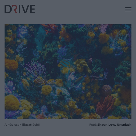
A kép csak illusztráció!
Fotó:
Shaun Low, Unsplash