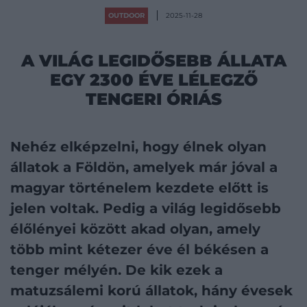
OUTDOOR
2025-11-28
A VILÁG LEGIDŐSEBB ÁLLATA
EGY 2300 ÉVE LÉLEGZŐ
TENGERI ÓRIÁS
Nehéz elképzelni, hogy élnek olyan
állatok a Földön, amelyek már jóval a
magyar történelem kezdete előtt is
jelen voltak. Pedig a világ legidősebb
élőlényei között akad olyan, amely
több mint kétezer éve él békésen a
tenger mélyén. De kik ezek a
matuzsálemi korú állatok, hány évesek