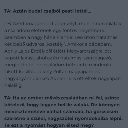
TA: Aztán budai csajból pesti lettél...
PB: Azért imádom ezt az erkélyt, mert innen rálátok
a családom életének egy fontos helyszínére.
Szemben a nagy ház a Frankel Leó úton hatalmas,
két belső udvaros „kastély”. Amikor a dédapám,
Áprily Lajos Erdélyből átjött Magyarországra, ott
kapott lakást, ahol az én hatalmas, szerteágazó,
megfejthetetlen családomból szinte mindenki
lakott később. Jékely Zoltán nagyapám és
nagyanyám, Jancsó Adrienne is ott éltek nagyapám
haláláig.
TA: Ha az ember művészcsaládban nő fel, szinte
kötelező, hogy legyen belőle va­laki. De könnyen
művésztemetővé válhat számára, ha görcsösen
szeretne a szülei, nagyszülei nyomdokaiba lépni.
Te ezt a nyomást hogyan élted meg?