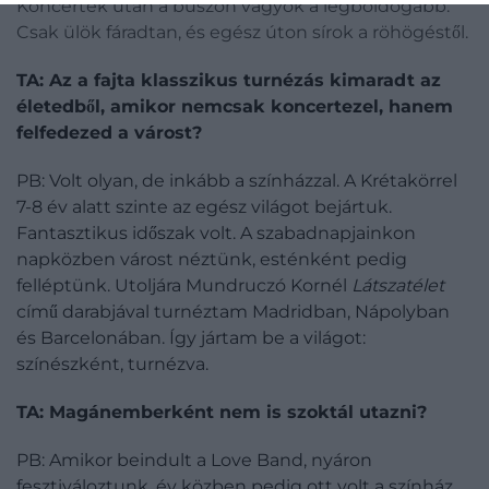
Koncertek után a buszon vagyok a legboldogabb.
Csak ülök fáradtan, és egész úton sírok a röhögéstől.
TA: Az a fajta klasszikus turnézás kimaradt az
életedből, amikor nemcsak koncerte­zel, hanem
felfedezed a várost?
PB: Volt olyan, de inkább a színházzal. A Krétakörrel
7-8 év alatt szinte az egész világot bejártuk.
Fantasztikus időszak volt. A szabadnapjainkon
napközben várost néztünk, esténként pedig
felléptünk. Utoljára Mundruczó Kornél
Látszatélet
című darabjával turnéztam Madridban, Nápolyban
és Barcelonában. Így jártam be a világot:
színészként, turnézva.
TA: Magánemberként nem is szoktál utazni?
PB: Amikor beindult a Love Band, nyáron
fesztiváloztunk, év közben pedig ott volt a színház,