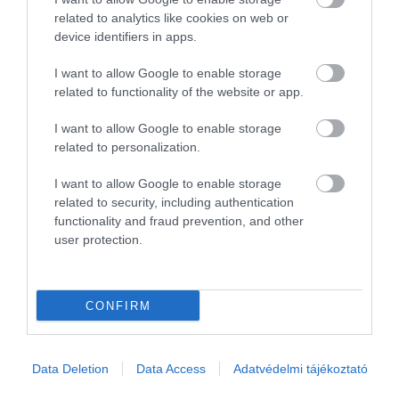
related to analytics like cookies on web or
device identifiers in apps.
I want to allow Google to enable storage
related to functionality of the website or app.
I want to allow Google to enable storage
related to personalization.
I want to allow Google to enable storage
Fotó: Pandur Balogh Norbi
related to security, including authentication
TA: Most, hogy újra lehet koncertezni, megint
functionality and fraud prevention, and other
sokat utazol. Mi jelent ez szá­ modra?
user protection.
PB: Egy zenész számára a turné az utazás. Nekem ez
sok-sok benzinkutat és turnébuszok belsejét
CONFIRM
jelenti... Majd gyertek el velünk egy turnéra, és
meglátjátok, hogy mi nekünk az utazás. 18+-os
éjszakai kiadás a Propagandában.
Data Deletion
Data Access
Adatvédelmi tájékoztató