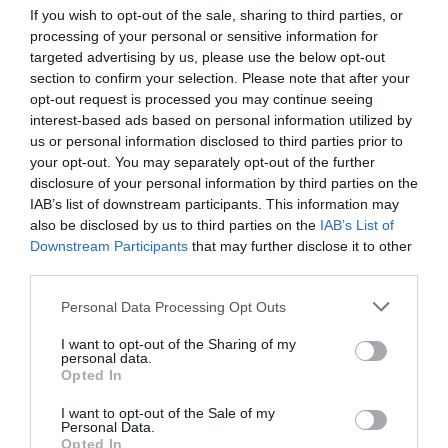
közönség közé vagy rájuk ugrasz, ott tényleg bármi
If you wish to opt-out of the sale, sharing to third parties, or
megtörténhet.
processing of your personal or sensitive information for
targeted advertising by us, please use the below opt-out
TA: Tetszik, hogy ennyire nem zavar téged, ha
section to confirm your selection. Please note that after your
opt-out request is processed you may continue seeing
egy koncerten letapiz valaki.
interest-based ads based on personal information utilized by
us or personal information disclosed to third parties prior to
PB: Nem zavar. De nem tapiznak kellemetlenül.
your opt-out. You may separately opt-out of the further
Tizenöt év alatt egyetlen kellemetlen eset volt.
disclosure of your personal information by third parties on the
Amikor az egyik számnál lefeküdtem a földre az
IAB’s list of downstream participants. This information may
emberek közé, és mindenki mellém feküdt, odajött
also be disclosed by us to third parties on the
IAB’s List of
egy csávó és gusztustalan dolgokat sugdosott a
Downstream Participants
that may further disclose it to other
fülembe. Utána fölmentem a színpadra és szóltam
third parties.
neki, hogy „Gyere, mondjad! Mondjad hangosan,
Please note that this website/app uses one or more Google
Personal Data Processing Opt Outs
hogy mit mondtál!” Ettől annyira zavarba jött, hogy
services and may gather and store information including but
el is rohant.
not limited to your visit or usage behaviour. You may click to
I want to opt-out of the Sharing of my
personal data.
grant or deny consent to Google and its third-party tags to
Opted In
TA: Miért fontos neked, hogy a közönség­gel
use your data for below specified purposes in below Google
fizikailag is találkozz?
consent section.
I want to opt-out of the Sale of my
Personal Data.
Opted In