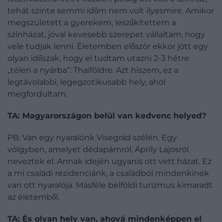
tehát szinte semmi időm nem volt ilyesmire. Amikor
megszületett a gyerekem, leszűkítettem a
színházat, jóval kevesebb szerepet vállaltam, hogy
vele tudjak lenni. Életemben először ekkor jött egy
olyan időszak, hogy el tudtam utazni 2-3 hétre
„télen a nyárba”: Thaiföldre. Azt hiszem, ez a
legtávolabbi, legegzotikusabb hely, ahol
megfordultam.
TA: Magyarországon belül van kedvenc helyed?
PB: Van egy nyaralónk Visegrád szélén. Egy
völgyben, amelyet dédapámról, Áprily Lajosról
neveztek el. Annak idején ugyanis ott vett házat. Ez
a mi családi rezidenciánk, a családból mindenkinek
van ott nyaralója. Másféle belföldi turizmus kimaradt
az életemből.
TA: És olyan hely van, ahová mindenképpen el