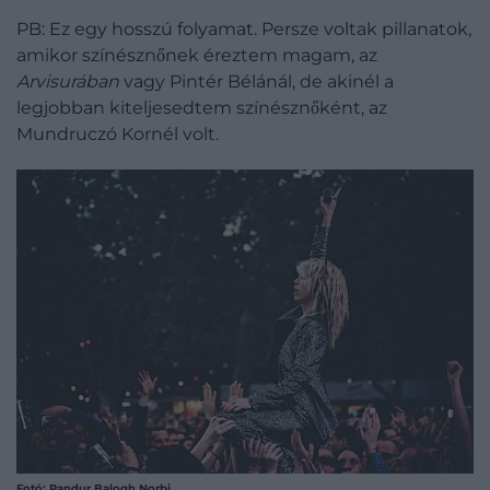
PB: Ez egy hosszú folyamat. Persze voltak pillanatok,
amikor színésznőnek éreztem magam, az
Arvisurában
vagy Pintér Bélánál, de akinél a
legjobban kiteljesedtem színésznőként, az
Mundruczó Kornél volt.
Fotó: Pandur Balogh Norbi