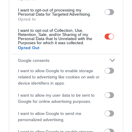
PB: Mert ilyen a rock ’n’ roll. Én ezért csinálom. Az
eksztázis miatt. Olyan ez, mint egy tudatos
I want to opt-out of processing my
Personal Data for Targeted Advertising.
tudatvesztés. Mindenről tudok közben, száz
Opted In
százalékig felmérem a helyzetet, teljesen észnél
vagyok. Önkívületben.
I want to opt-out of Collection, Use,
Retention, Sale, and/or Sharing of my
Personal Data that Is Unrelated with the
TA: Ebből a szempontból milyen érzés volt,
Purposes for which it was collected.
Opted Out
amikor a Covid alatt nem tudtál koncer­ tezni, és
ez mind kimaradt?
Google consents
PB: Katasztrofális. Még most is érzem a hatását.
I want to allow Google to enable storage
Szerintem a járvány a könnyűzenei iparágat
related to advertising like cookies on web or
érintette a legdurvábban. Mostanra viszonylag
device identifiers in apps.
helyreállt az élet, de azért nem úgy, mint előtte. Ez
I want to allow my user data to be sent to
egy másik időszámítás.
Google for online advertising purposes.
I want to allow Google to send me
personalized advertising.
I want to allow Google to enable storage