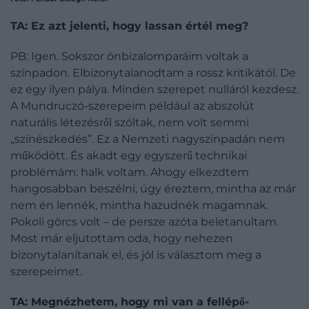
TA: Ez azt jelenti, hogy lassan értél meg?
PB: Igen. Sokszor önbizalomparáim voltak a
színpadon. Elbizonytalanodtam a rossz kritikától. De
ez egy ilyen pálya. Minden szerepet nulláról kezdesz.
A Mundruczó-szerepeim például az abszolút
naturális létezésről szóltak, nem volt semmi
„színészkedés”. Ez a Nemzeti nagyszínpadán nem
működött. És akadt egy egyszerű technikai
problémám: halk voltam. Ahogy elkezdtem
hangosabban beszélni, úgy éreztem, mintha az már
nem én lennék, mintha hazudnék magamnak.
Pokoli görcs volt – de persze azóta beletanultam.
Most már eljutottam oda, hogy nehezen
bizonytalanítanak el, és jól is választom meg a
szerepeimet.
TA: Megnézhetem, hogy mi van a fellépő­