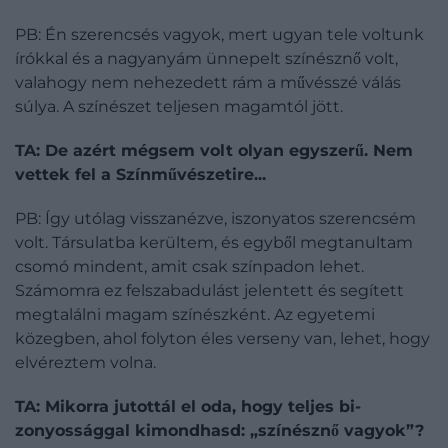
PB: Én szerencsés vagyok, mert ugyan tele voltunk
írókkal és a nagyanyám ünnepelt színésznő volt,
valahogy nem nehezedett rám a művésszé válás
súlya. A színészet teljesen magamtól jött.
TA: De azért mégsem volt olyan egyszerű. Nem
vettek fel a Színművészetire...
PB: Így utólag visszanézve, iszonyatos szerencsém
volt. Társulatba kerültem, és egyből megtanultam
csomó mindent, amit csak színpadon lehet.
Számomra ez felszabadulást jelentett és segített
megtalálni magam színészként. Az egyetemi
közegben, ahol folyton éles verseny van, lehet, hogy
elvéreztem volna.
TA: Mikorra jutottál el oda, hogy teljes bi­
zonyossággal kimondhasd: „színésznő vagyok”?