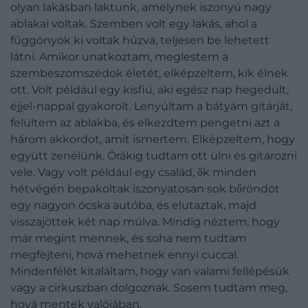
olyan lakásban laktunk, amelynek iszonyú nagy
ablakai voltak. Szemben volt egy lakás, ahol a
függönyök ki voltak húzva, teljesen be lehetett
látni. Amikor unatkoztam, meglestem a
szembeszomszédok életét, elképzeltem, kik élnek
ott. Volt például egy kisfiú, aki egész nap hegedült,
éjjel-nappal gyakorolt. Lenyúltam a bátyám gitárját,
felültem az ablakba, és elkezdtem pengetni azt a
három akkordot, amit ismertem. Elképzeltem, hogy
együtt zenélünk. Órákig tudtam ott ülni és gitározni
vele. Vagy volt például egy család, ők minden
hétvégén bepakoltak iszonyatosan sok bőröndöt
egy nagyon ócska autóba, és elutaztak, majd
visszajöttek két nap múlva. Mindig néztem, hogy
már megint mennek, és soha nem tudtam
megfejteni, hová mehetnek ennyi cuccal.
Mindenfélét kitaláltam, hogy van valami fellépésük
vagy a cirkuszban dolgoznak. Sosem tudtam meg,
hová mentek valójában.