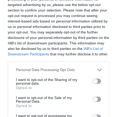
targeted advertising by us, please use the below opt-out
Cím: 1039, Budapest, Kossuth Lajos üdülőpart 5.
section to confirm your selection. Please note that after your
opt-out request is processed you may continue seeing
interest-based ads based on personal information utilized by
4. DÜRER KERT
us or personal information disclosed to third parties prior to
your opt-out. You may separately opt-out of the further
disclosure of your personal information by third parties on the
IAB’s list of downstream participants. This information may
also be disclosed by us to third parties on the
IAB’s List of
Downstream Participants
that may further disclose it to other
third parties.
Please note that this website/app uses one or more Google
Personal Data Processing Opt Outs
services and may gather and store information including but
not limited to your visit or usage behaviour. You may click to
I want to opt-out of the Sharing of my
personal data.
grant or deny consent to Google and its third-party tags to
Opted In
use your data for below specified purposes in below Google
consent section.
I want to opt-out of the Sale of my
Personal Data.
Opted In
View this post on Instagram
I want to opt-out of processing my