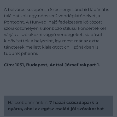
A belváros közepén, a Széchenyi Lánchíd lábánál is
találhatunk egy népszerű vendéglátóhelyet, a
Pontoont. A Hunyadi hajó fedélzetére költözött
szórakozóhelyen különböző stílusú koncertekkel
várják a szórakozni vágyó vendégeket, ráadásul
kibővítették a helyszínt, így most már az extra
táncterek mellett kialakított chill zónákban is
tudunk pihenni.
Cím: 1051, Budapest, Anttal József rakpart 1.
Ha csobbannánk is:
7 hazai csúszdapark a
nyárra, ahol az egész család jól szórakozhat