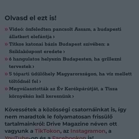
Olvasd el ezt is!
Videó: önfeledten pancsolt Assam, a budapesti
állatkert elefántja
Titkos katonai bázis Budapest szívében: a
Sziklaközpont eredete
6 hangulatos helyszín Budapesten, ha grillezni
terveztek
5 tóparti üdülőhely Magyarországon, ha víz mellett
töltődnél fel
Megválasztották az Év Kerékpárútját, a Tisza
környékén kell keresnünk
Kövessétek a közösségi csatornáinkat is, így
nem maradtok le folyamatosan frissülő
tartalmainkról: Drive Magazine néven ott
vagyunk a
TikTokon
, az
Instagramon
, a
YouTube
-on és a
Facebookon
is!