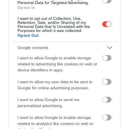
Personal Data for Targeted Advertising.
Opted In
I want to opt-out of Collection, Use,
Retention, Sale, and/or Sharing of my
Personal Data that Is Unrelated with the
Purposes for which it was collected.
Opted Out
Google consents
I want to allow Google to enable storage
A post shared by Dürer Kert (@durer_kert)
related to advertising like cookies on web or
device identifiers in apps.
I want to allow my user data to be sent to
Google for online advertising purposes.
A Kopaszi-gát környékére költözött
Dürer Kert
egy
igazi belvárosi paradicsom: a szórakozóhelyen
I want to allow Google to send me
napközben piknikezhetünk és bográcsozhatunk is,
personalized advertising.
esténként pedig általában valamilyen zenei
előadástól, DJ-szettektől hangosak a
I want to allow Google to enable storage
related to analytics like cookies on web or
koncerttermek. A vendéglátóhelyen ugyanakkor