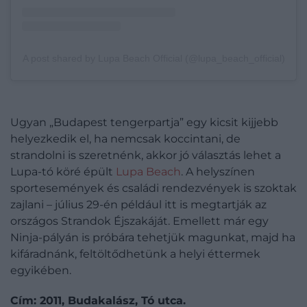
A post shared by Lupa Beach Official (@lupa_beach_official)
Ugyan „Budapest tengerpartja” egy kicsit kijjebb
helyezkedik el, ha nemcsak koccintani, de
strandolni is szeretnénk, akkor jó választás lehet a
Lupa-tó köré épült
Lupa Beach
. A helyszínen
sportesemények és családi rendezvények is szoktak
zajlani – július 29-én például itt is megtartják az
országos Strandok Éjszakáját. Emellett már egy
Ninja-pályán is próbára tehetjük magunkat, majd ha
kifáradnánk, feltöltődhetünk a helyi éttermek
egyikében.
Cím: 2011, Budakalász, Tó utca.