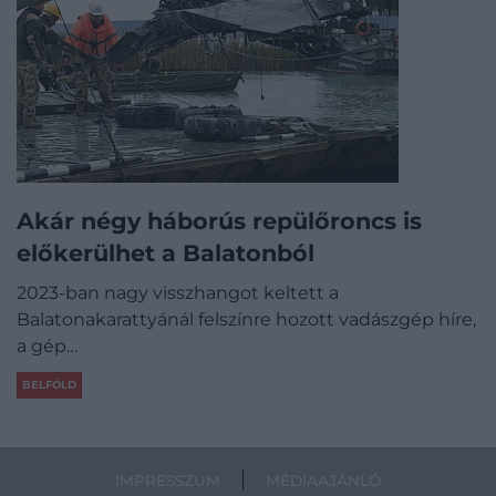
Akár négy háborús repülőroncs is
előkerülhet a Balatonból
2023-ban nagy visszhangot keltett a
Balatonakarattyánál felszínre hozott vadászgép híre,
a gép…
BELFÖLD
IMPRESSZUM
MÉDIAAJÁNLÓ