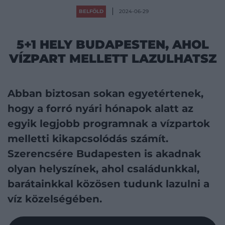
BELFÖLD
2024-06-29
5+1 HELY BUDAPESTEN, AHOL
VÍZPART MELLETT LAZULHATSZ
Abban biztosan sokan egyetértenek,
hogy a forró nyári hónapok alatt az
egyik legjobb programnak a vízpartok
melletti kikapcsolódás számít.
Szerencsére Budapesten is akadnak
olyan helyszínek, ahol családunkkal,
barátainkkal közösen tudunk lazulni a
víz közelségében.