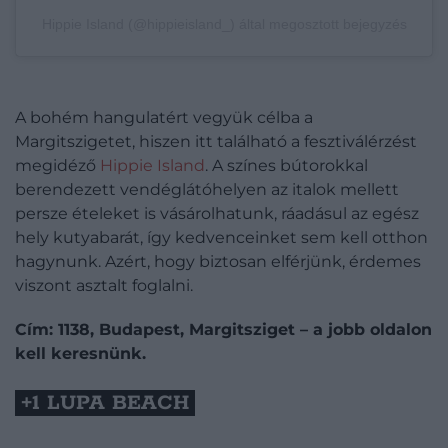
Hippie Island (@hippieisland_) által megosztott bejegyzés
A bohém hangulatért vegyük célba a
Margitszigetet, hiszen itt található a fesztiválérzést
megidéző
Hippie Island
. A színes bútorokkal
berendezett vendéglátóhelyen az italok mellett
persze ételeket is vásárolhatunk, ráadásul az egész
hely kutyabarát, így kedvenceinket sem kell otthon
hagynunk. Azért, hogy biztosan elférjünk, érdemes
viszont asztalt foglalni.
Cím: 1138, Budapest, Margitsziget – a jobb oldalon
kell keresnünk.
+1 LUPA BEACH