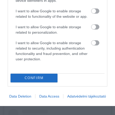
device identifiers in apps.
rendszeresen szoktak vásárokat, különböző
eseményeket szervezni, így ezekre is érdemes
I want to allow Google to enable storage
figyelni. A vendégek éhségét pedig a food truckok
related to functionality of the website or app.
kínálata csillapítja.
I want to allow Google to enable storage
Cím: 1117, Budapest, Öböl utca
related to personalization.
I want to allow Google to enable storage
related to security, including authentication
functionality and fraud prevention, and other
Ha már sütögetés:
Itt a nyár: 9 hely Budapest
user protection.
közelében, ahol már a bogrács alá gyújthatsz
CONFIRM
5. HIPPIE ISLAND
Data Deletion
Data Access
Adatvédelmi tájékoztató