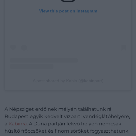
View this post on Instagram
A post shared by Kabin (@kabinpart)
A Népsziget erdőinek mélyén találhatunk rá
Budapest egyik kedvelt vízparti vendéglátóhelyére,
a
Kabinra
. A Duna partján fekvő helyen nemcsak
hűsítő fröccsöket és finom söröket fogyaszthatunk,