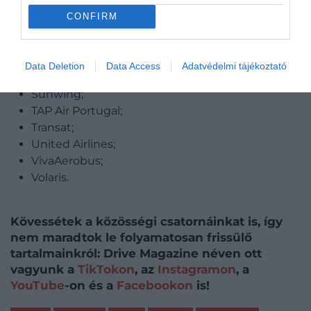
Porter;
CONFIRM
Royal Air Maroc;
Southwest Airlines;
Spirit Airlines;
Data Deletion
Data Access
Adatvédelmi tájékoztató
Sun Country Airlines;
Sunwing;
TAP Air Portugal;
Transat;
United Airlines;
VivaAerobus;
Volaris.
Kövessétek a közösségi csatornáinkat is, így
nem maradtok le folyamatosan frissülő
tartalmainkról: Drive Magazine néven ott
vagyunk a
TikTokon
, az
Instagramon
, a
YouTube
-on és a
Facebookon
is!