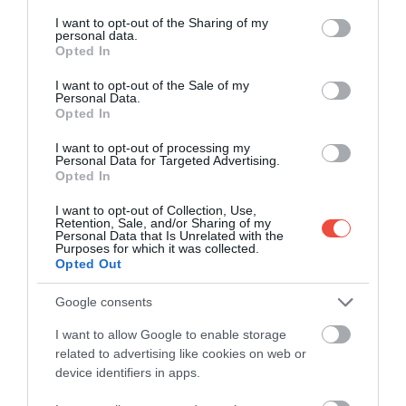
services and may gather and store information including but
előny, hogy a repülőjegy több részletben való
not limited to your visit or usage behaviour. You may click to
I want to opt-out of the Sharing of my
kifizetése csábító lehet.
personal data.
grant or deny consent to Google and its third-party tags to
Opted In
use your data for below specified purposes in below Google
Ezáltal pedig olyan úti célok is elérhetővé válhatnak
consent section.
I want to opt-out of the Sale of my
sok utazni vágyónak, amelyekről eddig csak
Personal Data.
Opted In
álmodni mertek.
I want to opt-out of processing my
Personal Data for Targeted Advertising.
Opted In
Ezt is olvasd el!
Olaszország 3 napban: így
I want to opt-out of Collection, Use,
utazz be 11 ezer forintért egy-egy régiót
Retention, Sale, and/or Sharing of my
vonattal
Personal Data that Is Unrelated with the
Purposes for which it was collected.
Opted Out
Google consents
A PROGRAMBAN RÉSZTVEVŐ
I want to allow Google to enable storage
LÉGITÁRSASÁGOK:
related to advertising like cookies on web or
device identifiers in apps.
AeroMexico;