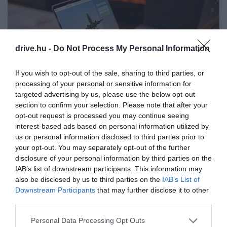
drive.hu -
Do Not Process My Personal Information
If you wish to opt-out of the sale, sharing to third parties, or
processing of your personal or sensitive information for
targeted advertising by us, please use the below opt-out
section to confirm your selection. Please note that after your
opt-out request is processed you may continue seeing
Fotó:
Shutterstock
interest-based ads based on personal information utilized by
us or personal information disclosed to third parties prior to
A lehetőségek között a
Thrillist
szerint jellemzően a
your opt-out. You may separately opt-out of the further
6, 12, és 18 hónapos fizetési opciók jöhetnek szóba.
disclosure of your personal information by third parties on the
Minden tervezethez tartozik egy kamatláb, amely
IAB’s list of downstream participants. This information may
után megtudjuk, mekkora összeget is kell havonta
also be disclosed by us to third parties on the
IAB’s List of
fizetnünk, valamint mennyi kamattal kell
Downstream Participants
that may further disclose it to other
számolnunk.
third parties.
Please note that this website/app uses one or more Google
Ez ugyan megnöveli az árakat, azonban egyértelmű
Personal Data Processing Opt Outs