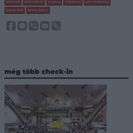
REPÜLÉS
REPÜLŐGÉP
UTAZÁS
TURIZMUS
LÉGITÁRSASÁG
DRIVE-TIPP
REPÜLŐJEGY
még több check-in