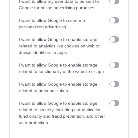
I want to allow my user data to be sent to
Air Canada;
Google for online advertising purposes.
Air Tahiti Nui;
Alaska Airlines;
I want to allow Google to send me
Allegiant;
personalized advertising.
Azul;
Bearskin Airlines;
I want to allow Google to enable storage
related to analytics like cookies on web or
CalmAir;
device identifiers in apps.
Caribbean Airlines;
Central Mountain Air;
I want to allow Google to enable storage
CheapFlightsFares;
related to functionality of the website or app.
CopaAirlines;
Emirates;
I want to allow Google to enable storage
related to personalization.
Flair Airlines;
Frontier Airlines;
I want to allow Google to enable storage
Hawaiian Airlines;
related to security, including authentication
Jetlines;
functionality and fraud prevention, and other
Lufthansa;
user protection.
Perimeter Aviation;
Play;