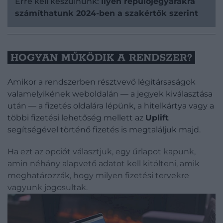
Erre kell készülnünk:
Ilyen repülőjegyárakra
számíthatunk 2024-ben a szakértők szerint
HOGYAN MŰKÖDIK A RENDSZER?
Amikor a rendszerben résztvevő légitársaságok
valamelyikének weboldalán — a jegyek kiválasztása
után — a fizetés oldalára lépünk, a hitelkártya vagy a
többi fizetési lehetőség mellett az
Uplift
segítségével történő fizetés is megtaláljuk majd.
Ha ezt az opciót választjuk, egy űrlapot kapunk,
amin néhány alapvető adatot kell kitölteni, amik
meghatározzák, hogy milyen fizetési tervekre
vagyunk jogosultak.