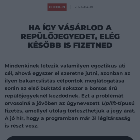
CHECK-IN
2024-04-18
HA ÍGY VÁSÁRLOD A
REPÜLŐJEGYEDET, ELÉG
KÉSŐBB IS FIZETNED
Mindenkinek létezik valamilyen egoztikus úti
cél, ahová egyszer el szeretne jutni, azonban az
ilyen bakancslistás célpontok meglátogatása
során az első buktató sokszor a borsos árú
repülőjegyeknél kezdődnek. Ezt a problémát
orvosolná a jövőben az úgynevezett
Uplift
-típusú
fizetés, amellyel utólag törleszthetjük a jegy árát.
A jó hír, hogy a programban már 31 légitársaság
is részt vesz.