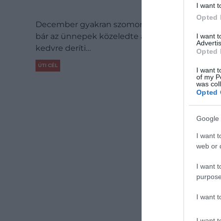
I want t
Opted 
December gyakran szomorkás időjárást hoz:
bár az ünnepek közeledte a legtöbbünket jó
I want 
Advertis
kedvre deríti…
Opted 
ÚTI CÉL
I want t
of my P
was col
Opted 
Google 
I want t
web or d
I want t
purpose
I want 
I want t