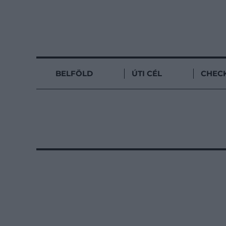
BELFÖLD
ÚTI CÉL
CHECK