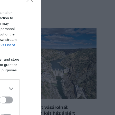
sonal or
ection to
ou may
 personal
out of the
 downstream
B’s List of
er and store
to grant or
ed purposes
Ha egy egész falut vásárolnál:
Spanyolországban két ház áráért