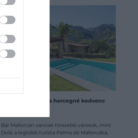
Ismerd meg Diana hercegné kedvenc
hotelét!
Bár Mallorcán vannak híresebb városok, mint
Deià: a legtöbb turista Palma de Mallorcába,