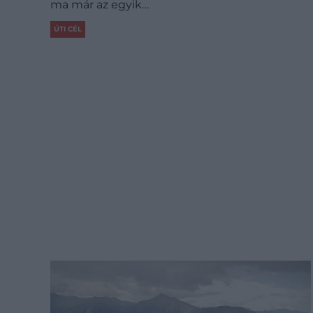
ma már az egyik…
ÚTI CÉL