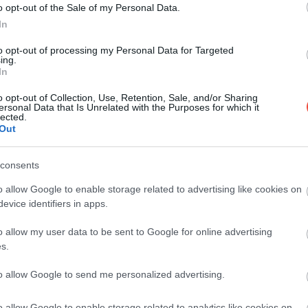
o opt-out of the Sale of my Personal Data.
In
Ha a világ legrégebbi városaira godolunk,
sokaknak elsőre Athén, Róma vagy éppen
to opt-out of processing my Personal Data for Targeted
ing.
Isztambul jut…
In
DRIVE-TIPP
o opt-out of Collection, Use, Retention, Sale, and/or Sharing
ersonal Data that Is Unrelated with the Purposes for which it
lected.
Out
consents
o allow Google to enable storage related to advertising like cookies on
evice identifiers in apps.
o allow my user data to be sent to Google for online advertising
s.
to allow Google to send me personalized advertising.
o allow Google to enable storage related to analytics like cookies on