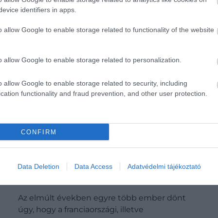
evice identifiers in apps.
o allow Google to enable storage related to functionality of the website
o allow Google to enable storage related to personalization.
o allow Google to enable storage related to security, including
cation functionality and fraud prevention, and other user protection.
CONFIRM
Spanyolország helyett: 8 indok, hogy
Data Deletion
Data Access
Adatvédelmi tájékoztató
miért válasszuk az El Camino portugál
szakaszát
Az elmúlt években egyre több ember dönt
úgy, hogy a franciaországi, illetve