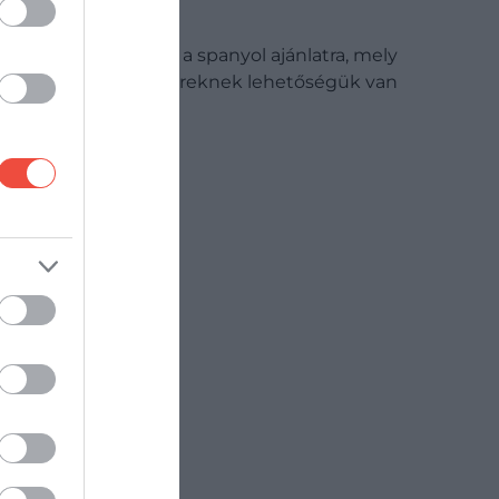
megteheted
Nagy az érdeklődés a spanyol ajánlatra, mely
keretében az embereknek lehetőségük van
egy egész falu…
ÚTI CÉL