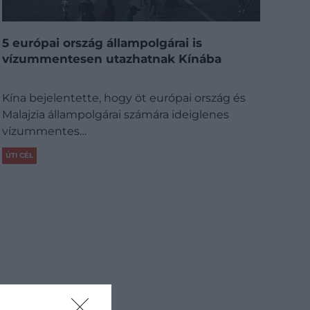
5 európai ország állampolgárai is
vízummentesen utazhatnak Kínába
Kína bejelentette, hogy öt európai ország és
Malajzia állampolgárai számára ideiglenes
vízummentes…
ÚTI CÉL