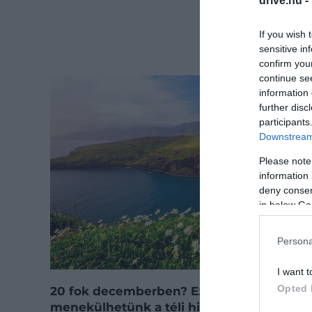
drive.hu -
If you wish 
sensitive in
confirm you
continue se
information 
further disc
participants
Downstream 
Please note
information 
deny consent
in below Go
Persona
I want t
Opted 
20 fok decemberben? Ezekre a helyekre
menekülhetünk a téli hideg elől!