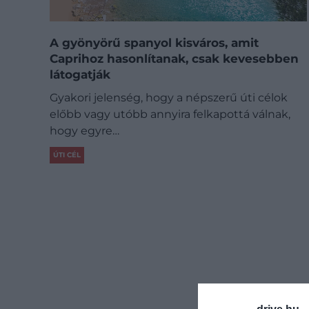
A gyönyörű spanyol kisváros, amit
Caprihoz hasonlítanak, csak kevesebben
látogatják
Gyakori jelenség, hogy a népszerű úti célok
előbb vagy utóbb annyira felkapottá válnak,
hogy egyre…
ÚTI CÉL