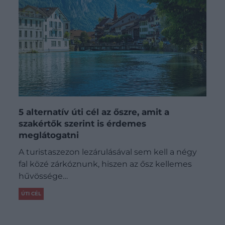
5 alternatív úti cél az őszre, amit a
szakértők szerint is érdemes
meglátogatni
A turistaszezon lezárulásával sem kell a négy
fal közé zárkóznunk, hiszen az ősz kellemes
hűvössége…
ÚTI CÉL