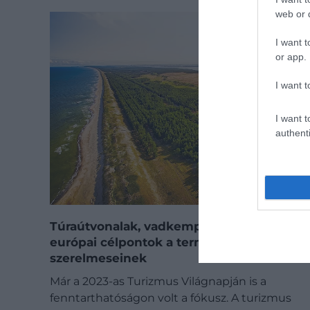
web or d
I want t
or app.
I want t
I want t
authenti
Túraútvonalak, vadkempingek: a legjobb
európai célpontok a természet
szerelmeseinek
Már a 2023-as Turizmus Világnapján is a
fenntarthatóságon volt a fókusz. A turizmus