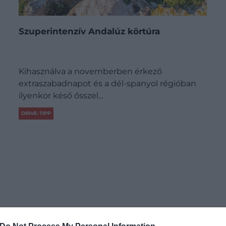
Szuperintenzív Andalúz körtúra
Kihasználva a novemberben érkező
extraszabadnapot és a dél-spanyol régióban
ilyenkor késő ősszel…
DRIVE-TIPP