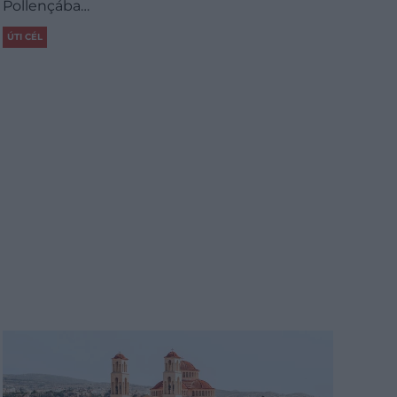
Pollençába…
ÚTI CÉL