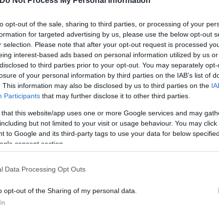
Do Not Process My Personal Information
to opt-out of the sale, sharing to third parties, or processing of your per
formation for targeted advertising by us, please use the below opt-out s
r selection. Please note that after your opt-out request is processed y
eing interest-based ads based on personal information utilized by us or
disclosed to third parties prior to your opt-out. You may separately opt-
losure of your personal information by third parties on the IAB’s list of
. This information may also be disclosed by us to third parties on the
IA
Participants
that may further disclose it to other third parties.
 that this website/app uses one or more Google services and may gath
including but not limited to your visit or usage behaviour. You may click 
 to Google and its third-party tags to use your data for below specifi
ogle consent section.
l Data Processing Opt Outs
o opt-out of the Sharing of my personal data.
In
4 ősi város Európában, amit még ma is
meglátogathatunk