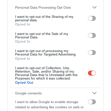
egyébként a Párizsból Barcelonába tartó A75
Please note that this website/app uses one or more Google
Personal Data Processing Opt Outs
autópálya.
services and may gather and store information including but
not limited to your visit or usage behaviour. You may click to
I want to opt-out of the Sharing of my
personal data.
grant or deny consent to Google and its third-party tags to
Opted In
use your data for below specified purposes in below Google
consent section.
I want to opt-out of the Sale of my
Personal Data.
Opted In
I want to opt-out of processing my
Personal Data for Targeted Advertising.
Opted In
I want to opt-out of Collection, Use,
Retention, Sale, and/or Sharing of my
Personal Data that Is Unrelated with the
Purposes for which it was collected.
Opted Out
Google consents
I want to allow Google to enable storage
related to advertising like cookies on web or
Fotó:
Instagram