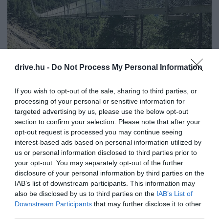
drive.hu -
Do Not Process My Personal Information
If you wish to opt-out of the sale, sharing to third parties, or
Fotó:
Instagram
processing of your personal or sensitive information for
targeted advertising by us, please use the below opt-out
6. MILLAU-I VÖLGYHÍD,
section to confirm your selection. Please note that after your
FRANCIAORSZÁG
opt-out request is processed you may continue seeing
interest-based ads based on personal information utilized by
us or personal information disclosed to third parties prior to
A Tarn folyó völgyét hidalja át a franciák büszkesége,
your opt-out. You may separately opt-out of the further
ez a csodálatos viadukt, amely a magassága miatt
disclosure of your personal information by third parties on the
rekorder. 343 méter magas pilonjával és 245 méter
IAB’s list of downstream participants. This information may
magas pilléreivel jelenleg is a világ legmagasabb
also be disclosed by us to third parties on the
IAB’s List of
közúti hídjának számít; legmagasabb pontján
Downstream Participants
that may further disclose it to other
magasabb, mint az Eiffel-torony. A hídon fut
third parties.