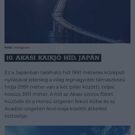
Fotó:
Instagram
10. AKASI KAIKJÓ HÍD, JAPÁN
Ez a Japánban található híd 1991 méteres középső
nyílásával jelenleg a világ legnagyobb támaszközű
hídja (1991 méter van a két pillér között), teljes
hossza 3911 méter. A híd az Akasi-szoros fölött
húzódik és a Honsú szigetén fekvő Kóbe és az
Avadzsi-szigeten lévő Ivaja közötti átkelést
biztosítja.