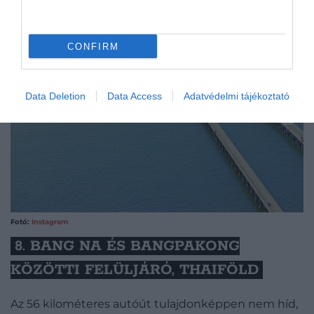
CONFIRM
Data Deletion
Data Access
Adatvédelmi tájékoztató
Fotó:
Instagram
8. BANG NA ÉS BANGPAKONG
KÖZÖTTI FELÜLJÁRÓ, THAIFÖLD
Az 56 kilométeres autóút tulajdonképpen nem híd,