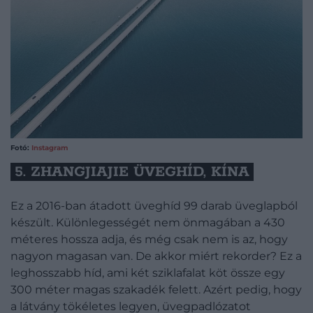
Fotó:
Instagram
5. ZHANGJIAJIE ÜVEGHÍD, KÍNA
Ez a 2016-ban átadott üveghíd 99 darab üveglapból
készült. Különlegességét nem önmagában a 430
méteres hossza adja, és még csak nem is az, hogy
nagyon magasan van. De akkor miért rekorder? Ez a
leghosszabb híd, ami két sziklafalat köt össze egy
300 méter magas szakadék felett. Azért pedig, hogy
a látvány tökéletes legyen, üvegpadlózatot