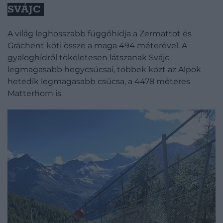
SVÁJC
A világ leghosszabb függőhídja a Zermattot és
Grächent köti össze a maga 494 méterével. A
gyaloghídról tökéletesen látszanak Svájc
legmagasabb hegycsúcsai, többek közt az Alpok
hetedik legmagasabb csúcsa, a 4478 méteres
Matterhorn is.