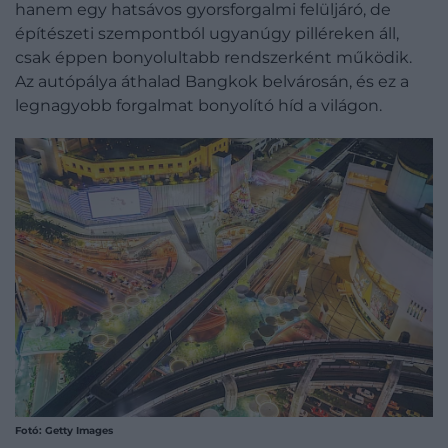
hanem egy hatsávos gyorsforgalmi felüljáró, de
építészeti szempontból ugyanúgy pilléreken áll,
csak éppen bonyolultabb rendszerként működik.
Az autópálya áthalad Bangkok belvárosán, és ez a
legnagyobb forgalmat bonyolító híd a világon.
Fotó: Getty Images