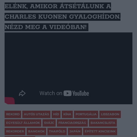
ELÉNK, AMIKOR ÁTSÉTÁLUNK A
CHARLES KUONEN GYALOGHÍDON.
NÉZD MEG A VIDEÓBAN!
REKORD
AUTÓS UTAZÁS
HÍD
KÍNA
PORTUGÁLIA
LISSZABON
EGYESÜLT ÁLLAMOK
SVÁJC
FRANCIAORSZÁG
BAKANCSLISTA
REKORDER
BANGKOK
THAIFÖLD
JAPÁN
ÉPÍTETT KINCSEINK