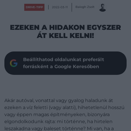
Balogh Zsolt
DRIVE-TIPP
2022-03-11
EZEKEN A HIDAKON EGYSZER
ÁT KELL KELNI!
Beállíthatod oldalunkat preferált
forrásként a Google Keresőben
Akár autóval, vonattal vagy gyalog haladunk át
ezeken a víz feletti (vagy alatti), hihetetlenül hosszú
vagy éppen magas építményeken, bizonyára
elgondolkodunk rajta: mi történne, ha hirtelen
leszakadna vagy baleset történne? Mi van, ha a