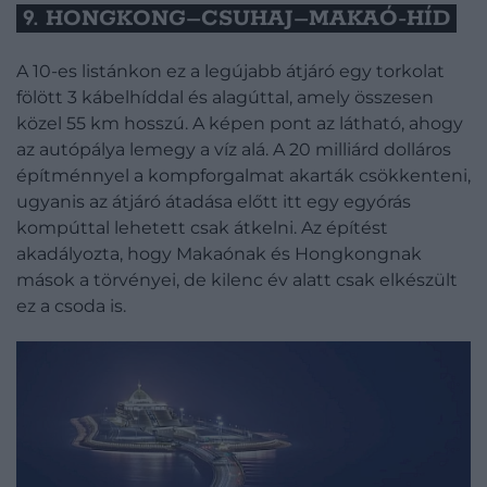
9. HONGKONG–CSUHAJ–MAKAÓ-HÍD
A 10-es listánkon ez a legújabb átjáró egy torkolat
fölött 3 kábelhíddal és alagúttal, amely összesen
közel 55 km hosszú. A képen pont az látható, ahogy
az autópálya lemegy a víz alá. A 20 milliárd dolláros
építménnyel a kompforgalmat akarták csökkenteni,
ugyanis az átjáró átadása előtt itt egy egyórás
kompúttal lehetett csak átkelni. Az építést
akadályozta, hogy Makaónak és Hongkongnak
mások a törvényei, de kilenc év alatt csak elkészült
ez a csoda is.