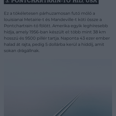
3. PONTCHARTRAIN-TÓ HÍD, USA
Ez a tökéletesen párhuzamosan futó móló a
louisianai Metairie-t és Mandeville-t köti össze a
Pontchartrain-tó fölött. Amerika egyik leghíresebb
hídja, amely 1956-ban készült el: több mint 38 km
hosszú és 9500 pillér tartja. Naponta 43 ezer ember
halad át rajta, pedig 5 dollárba kerül a híddíj, amit
sokan drágállnak.