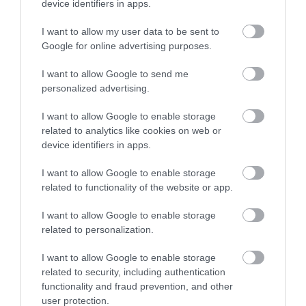
device identifiers in apps.
7. CHESAPEAKE-ÖBÖL HÍD ÉS
I want to allow my user data to be sent to
ALAGÚT, USA
Google for online advertising purposes.
A Chasepeake-öböl mintegy 300 kilométer hosszan
I want to allow Google to send me
personalized advertising.
nyúlik el a Susquehanna folyótól az Atlanti-óceánig.
Az öbölhíd az Annapolishoz közeli Sandy Pointot
I want to allow Google to enable storage
köti össze a marylandi Kent-szigettel, a képen is jól
related to analytics like cookies on web or
látható különlegessége pedig, hogy egy szakaszon
device identifiers in apps.
a víz alatt vezet az út a két végpont között. A több
mint 28 kilométeres híd 1964-ben épült, amikor már
I want to allow Google to enable storage
related to functionality of the website or app.
olyan nagy volt az autóforgalom, hogy megoldást
kellett találni a forgalom elvezetésére.
I want to allow Google to enable storage
related to personalization.
I want to allow Google to enable storage
related to security, including authentication
functionality and fraud prevention, and other
user protection.