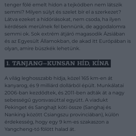
tenger fölé emelt hídon a tejködben nem látszik
semmi? Milyen súlyt és szelet bír el a szerkezet?
Látva ezeket a hídóriásokat, nem csoda, ha ilyen
kérdések merülnek fel bennünk, de aggodalomra
semmi ok. Sok extrém átjáró magasodik Ázsiában
és az Egyesült Államokban, de akad itt Európában is
olyan, amire büszkék lehetünk.
1. TANJANG–KUNSAN HÍD, KÍNA
A világ leghosszabb hídja, közel 165 km-en át
kanyarog, és 9 milliárd dollárból épült. Munkálatai
2006-ban kezdődtek, és 2011-ben adták át a nagy
sebességű gyorsvasúttal együtt. A viadukt
Pekinget és Sanghajt köti össze (Sanghaj és
Nanking között Csiangszu provinciában), külön
érdekesség, hogy egy 9 km-es szakaszon a
Yangcheng-tó fölött halad át.