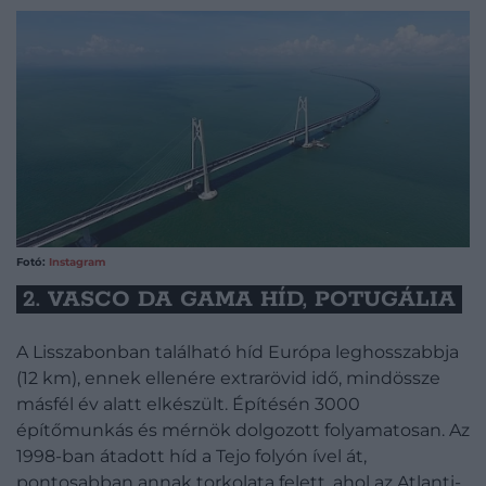
Fotó:
Instagram
2. VASCO DA GAMA HÍD, POTUGÁLIA
A Lisszabonban található híd Európa leghosszabbja
(12 km), ennek ellenére extrarövid idő, mindössze
másfél év alatt elkészült. Építésén 3000
építőmunkás és mérnök dolgozott folyamatosan. Az
1998-ban átadott híd a Tejo folyón ível át,
pontosabban annak torkolata felett, ahol az Atlanti-