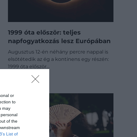
1999 óta először: teljes
napfogyatkozás lesz Európában
Augusztus 12-én néhány percre nappal is
elsötétedik az ég a kontinens egy részén:
1999 óta először…
DRIVE-TIPP
sonal or
ection to
ou may
 personal
out of the
 downstream
B’s List of