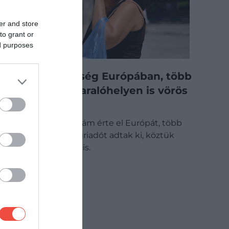
er and store
to grant or
ed purposes
Tombol a hőség Európában, több
népszerű nyaralóhelyen is vörös
riasztás van
Erős forrósághullám érte el Európát, több
országban hőségriadót adtak ki, köztük
Magyarországon is.
DRIVE-TIPP