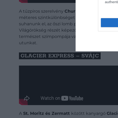
authenti
A tűzpiros szerelvény
Chur
városából indul, és 
méteres szintkülönbséget küzd le. Az út során 
suhanunk el, az őszi lomb pedig aranyba és vör
Világörökség részét képező vasútvonal ősszel 
természet szímpompája valóban egy életre szól
utunkat.
GLACIER EXPRESS – SVÁJC
A
St. Moritz és Zermatt
között kanyargó
Glac