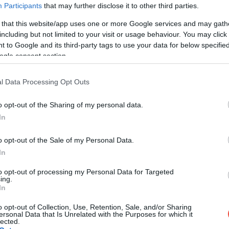
Participants
that may further disclose it to other third parties.
orabeli utazások eleganciáját és a természet időtlen
 that this website/app uses one or more Google services and may gath
including but not limited to your visit or usage behaviour. You may click 
 (SZARDÍNIA)
 to Google and its third-party tags to use your data for below specifi
ogle consent section.
l Data Processing Opt Outs
o opt-out of the Sharing of my personal data.
In
o opt-out of the Sale of my Personal Data.
In
to opt-out of processing my Personal Data for Targeted
varázsa. A szerelvény
Szardínia
belső vidékein halad,
ing.
In
k, olajfákkal tarkított dombok és kőházakkal teli falvak
l narancsos, vöröses árnyalatokat ölt. Ez az utazás nem
o opt-out of Collection, Use, Retention, Sale, and/or Sharing
ersonal Data that Is Unrelated with the Purposes for which it
zakatolás ritmusa felér egy kiadós meditáció
lected.