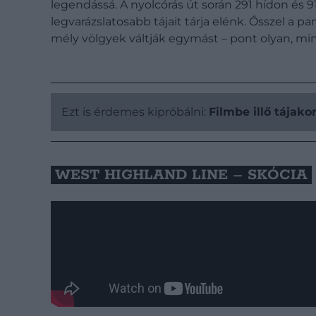
legendássá. A nyolcórás út során 291 hídon és 
legvarázslatosabb tájait tárja elénk. Ősszel a 
mély völgyek váltják egymást – pont olyan, 
Ezt is érdemes kipróbálni:
Filmbe illő tája
WEST HIGHLAND LINE – SKÓCIA