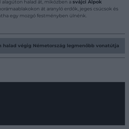
91 alagúton halad át, miközben a
svájci Alpok
panorámaablakokon át aranyló erdők, jeges csúcsok és
mintha egy mozgó festményben ülnénk.
kon halad végig Németország legmenőbb vonatútja