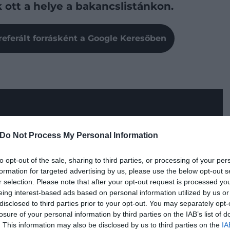
k ott a helye a bakancslistánkon.
referált forrásként a Google Keresőben
Do Not Process My Personal Information
to opt-out of the sale, sharing to third parties, or processing of your per
formation for targeted advertising by us, please use the below opt-out s
r selection. Please note that after your opt-out request is processed y
eing interest-based ads based on personal information utilized by us or
vasútépítés egyik mérföldköve. Már az 1850-es
disclosed to third parties prior to your opt-out. You may separately opt-
losure of your personal information by third parties on the IAB’s list of
ométeren, több mint 100 viadukton és 14 alagúton át
. This information may also be disclosed by us to third parties on the
IA
egyek közé, miközben az őszi erdők és a hófoltos