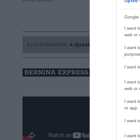
Opted 
Google 
I want t
web or d
Ez is érdekelhet:
4 éjszakai vonatút Budape
I want t
purpose
I want 
BERNINA EXPRESS – SVÁJC ÉS 
I want t
web or d
I want t
or app.
I want t
I want t