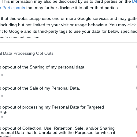
. This information may also be disclosed by us to third parties on the
IA
Participants
that may further disclose it to other third parties.
 that this website/app uses one or more Google services and may gath
including but not limited to your visit or usage behaviour. You may click 
 to Google and its third-party tags to use your data for below specifi
ogle consent section.
l Data Processing Opt Outs
o opt-out of the Sharing of my personal data.
In
o opt-out of the Sale of my Personal Data.
tekintése az Instagramon
In
to opt-out of processing my Personal Data for Targeted
ing.
In
o opt-out of Collection, Use, Retention, Sale, and/or Sharing
ersonal Data that Is Unrelated with the Purposes for which it
lected.