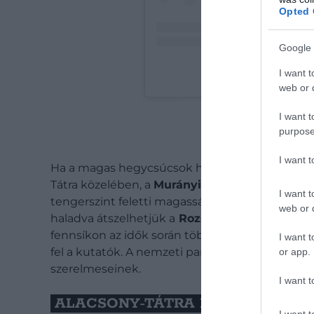
Opted 
Google 
I want t
MTHIKER_SK (@mthiker_
web or d
I want t
purpose
I want 
Ha a magas hegycsúcsok helyett inkább egy n
Tátra közelében, a
Murányi-fennsík Nemzeti 
I want t
tengerszint feletti magasságon fekvő
Murányal
web or d
haladva átszelhetjük a
Rozsdás-völgyet
, majd
fennsíkon az idők során több száz barlang alaku
I want t
fel a kutatók. A nemzeti park egy rövidebb, néh
or app.
szerelmeseinek.
I want t
ALACSONY-TÁTRA NEMZETI PAR
I want t