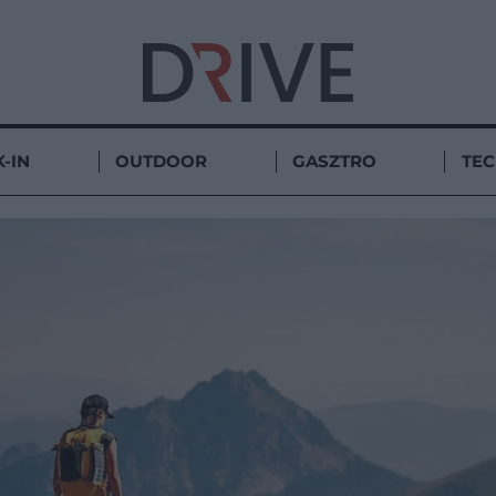
-IN
OUTDOOR
GASZTRO
TE