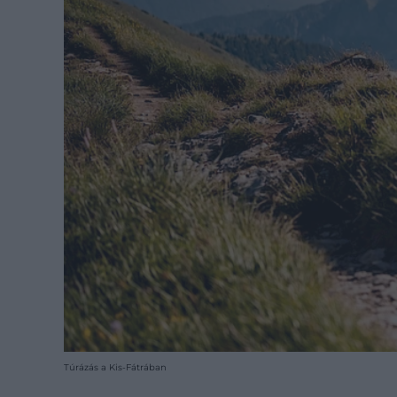
Túrázás a Kis-Fátrában