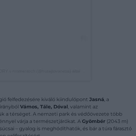
Vanesa Hurajtová | SLOVENSKÉ HORY v momentoch (@hurajtovanesa) által megosztott bejegyzés
ió felfedezésére kiváló kiindulópont
Jasná
, a
 irányból
Vámos, Tále, Dóval
, valamint az
jük a térséget. A nemzeti park és védőövezete több
énnyel várja a természetjárókat. A
Gyömbér
(2043 m)
úcsai – gyalog is meghódíthatók, és bár a túra fárasztó
en erőfeszítésért.