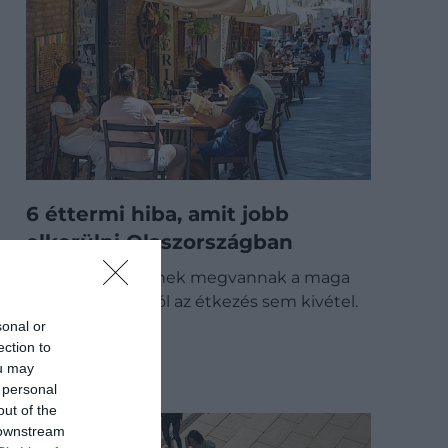
6 éttermi hiba, amit jobb
elkerülni Olaszországban
Minden nemzetnek megvannak a maga
szokásai, és ez alól az étkezés sem kivétel.
Olaszországban…
sonal or
ection to
DRIVE-TIPP
ou may
 personal
out of the
 downstream