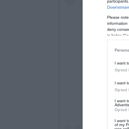
participants
Downstream 
Please note
information 
deny consent
in below Go
Persona
I want t
Opted 
I want t
A bejegyzés meg
Opted 
I want 
Advertis
Opted 
I want t
of my P
was col