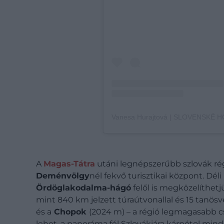
A
Magas-Tátra
utáni legnépszerűbb szlovák rég
Deménvölgy
nél fekvő turisztikai központ. Déli
Ördöglakodalma-hágó
felől is megközelíthet
mint 840 km jelzett túraútvonallal és 15 tanösv
és a
Chopok
(2024 m) – a régió legmagasabb cs
lehet, a panoráma fél Szlovákiára kárpótol mind