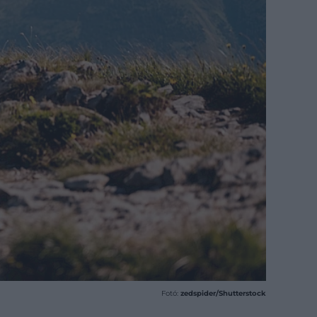
Fotó:
zedspider/Shutterstock