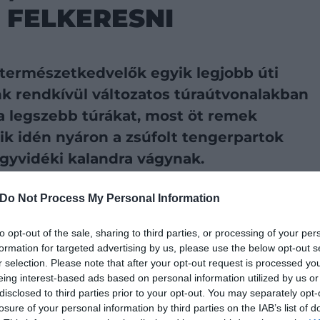
 FELKERESNI
a természetkedvelők egyik legjobb úti
nk rendkívül változatos túraútvonalakban
 a legszebb túrákat, most öt remek
k idén nyáron a zsúfolt tengerpartok
egyvidéki kalandra vágynak.
Do Not Process My Personal Information
referált forrásként a Google Keresőben
to opt-out of the sale, sharing to third parties, or processing of your per
K
formation for targeted advertising by us, please use the below opt-out s
r selection. Please note that after your opt-out request is processed y
eing interest-based ads based on personal information utilized by us or
disclosed to third parties prior to your opt-out. You may separately opt-
losure of your personal information by third parties on the IAB’s list of