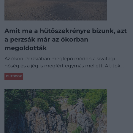
Amit ma a hűtőszekrényre bízunk, azt
a perzsák már az ókorban
megoldották
Az ókori Perzsiában meglepő módon a sivatagi
hőség és a jég is megfért egymás mellett. A titok…
OUTDOOR