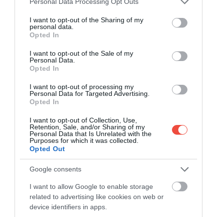
Personal Data Processing Opt Outs
services and may gather and store information including but
not limited to your visit or usage behaviour. You may click to
I want to opt-out of the Sharing of my
personal data.
grant or deny consent to Google and its third-party tags to
Opted In
use your data for below specified purposes in below Google
consent section.
I want to opt-out of the Sale of my
Personal Data.
Opted In
I want to opt-out of processing my
Personal Data for Targeted Advertising.
Opted In
Szlovák Paradicsom Nemzeti Park, Szlovákia
Fotó:
Shutterstock
I want to opt-out of Collection, Use,
Retention, Sale, and/or Sharing of my
Personal Data that Is Unrelated with the
Budapesttől
autóval mindössze 3 órát kell
Purposes for which it was collected.
utaznunk ahhoz, hogy elérkezzünk Szlovákia egyik
Opted Out
leggyönyörűbb nemzeti parkjába, ami nem
véletlenül kapta a paradicsom nevet. Itt található
Google consents
ugyanis a világ egyik legnagyobb jégbarlangja, de a
I want to allow Google to enable storage
túrázni vágyók felfedezhetik az itt megbúvó
related to advertising like cookies on web or
vízeséseket, mészfennsíkokat és szorosokat is. Az
device identifiers in apps.
útvonal során gyakran hatalmas fából készült