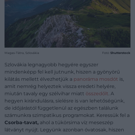
Magas-Tátra, Szlovákia
Fotó:
Shutterstock
Szlovákia legnagyobb hegyére egyszer
mindenképp fel kell jutnunk, hiszen a gyönyörű
kilátás mellett élvezhetjük a
panoráma mosdót
is,
amit nemrég helyeztek vissza eredeti helyére,
miután tavaly egy szélvihar miatt
összedőlt
. A
hegyen kirándulásra, síelésre is van lehetőségünk,
de időjárástól függetlenül az egészben találunk
számunkra szimpatikus programokat. Keressük fel a
Csorba-tavat,
ahol a tükörsima víz meseszép
látványt nyújt. Legyünk azonban óvatosak, hiszen