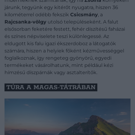
műemléknek számítanak, így ha
Zsolna
környékén
járunk, tegyünk egy kitérőt nyugatra, hiszen 36
kilométerrel odébb fekszik
Csicsmány
, a
Rajcsanka-völgy
utolsó településeként. A falut
elsősorban feketére festett, fehér díszítésű faházai
és színes népviselete teszi különlegessé. Az
eldugott kis falu igazi ékszerdoboz a látogatók
számára, hiszen a helyiek főként kézművességgel
foglalkoznak, így rengeteg gyönyörű, egyedi
termékeket vásárolhatunk, mint például kézi
hímzésű díszpárnák vagy asztalterítők.
TÚRA A MAGAS-TÁTRÁBAN