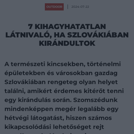
OUTDOOR
2024-07-22
7 KIHAGYHATATLAN
LÁTNIVALÓ, HA SZLOVÁKIÁBAN
KIRÁNDULTOK
A természeti kincsekben, történelmi
épületekben és városokban gazdag
Szlovákiában rengeteg olyan helyet
találni, amikért érdemes kitérőt tenni
egy kirándulás során. Szomszédunk
mindenképpen megér legalább egy
hétvégi látogatást, hiszen számos
kikapcsolódási lehetőséget rejt