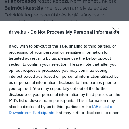
Világörökség
részét képezi. Nem mehetünk el a
Bajmóci-kastély
mellett sem, mely az egész
Felvidék legnépszerűbb és leglátványosabb
várkastélya. Dombtetőn, erdős környezetben
található, így fantasztikus kilátás nyílik az egész
drive.hu -
Do Not Process My Personal Information
térségre. A közelben még állatkert is üzemel, így az
egész család számára ideális program lehet. Ha
If you wish to opt-out of the sale, sharing to third parties, or
észak felé vennénk az irányt, vegyük irányba az
processing of your personal or sensitive information for
Oravai
tájegységben található
Árva várat
, a 13.
targeted advertising by us, please use the below opt-out
században emelt középkori erődítmény ugyanis
section to confirm your selection. Please note that after your
egy 112 méter magas sziklafalra épült, így már csak a
opt-out request is processed you may continue seeing
interest-based ads based on personal information utilized by
feljutás önmagában felér egy túrával.
us or personal information disclosed to third parties prior to
your opt-out. You may separately opt-out of the further
SZLOVÁK PARADICSOM NEMZETI
disclosure of your personal information by third parties on the
PARK
IAB’s list of downstream participants. This information may
also be disclosed by us to third parties on the
IAB’s List of
Downstream Participants
that may further disclose it to other
third parties.
Please note that this website/app uses one or more Google