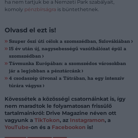
ha nem tartjuk be a Nemzeti Park szabályait,
komoly
pénzbírságra
is büntethetnek.
Olvasd el ezt is!
Szuper őszi úti célok a szomszédban, Szlovákiában
15 év után új, nagysebességű vasúthálózat épül a
szomszédban
Távmunka Európában: a szomszédos városokban
jár a legjobban a pénztárcánk
4 csodaszép útvonal a Tátrában, ha egy intenzív
túrára vágysz
Kövessétek a közösségi csatornáinkat is, így
nem maradtok le folyamatosan frissülő
tartalmainkról: Drive Magazine néven ott
vagyunk a
TikTokon
, az
Instagramon
, a
YouTube
-on és a
Facebookon
is!