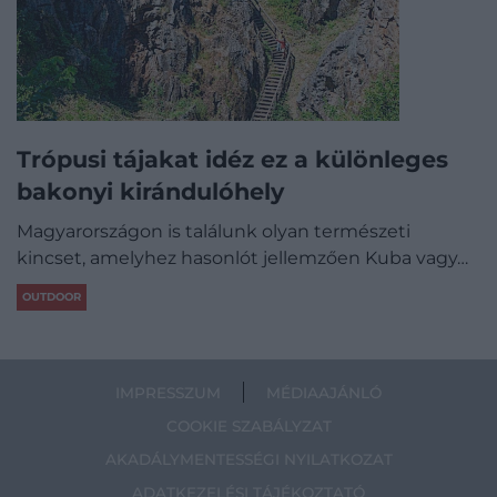
Trópusi tájakat idéz ez a különleges
bakonyi kirándulóhely
Magyarországon is találunk olyan természeti
kincset, amelyhez hasonlót jellemzően Kuba vagy…
OUTDOOR
IMPRESSZUM
MÉDIAAJÁNLÓ
COOKIE SZABÁLYZAT
AKADÁLYMENTESSÉGI NYILATKOZAT
ADATKEZELÉSI TÁJÉKOZTATÓ