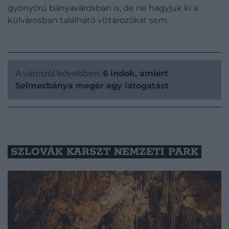
gyönyörű bányavárosban is, de ne hagyjuk ki a
külvárosban található víztározókat sem.
A városról bővebben:
6 indok, amiért
Selmecbánya megér egy látogatást
SZLOVÁK KARSZT NEMZETI PARK