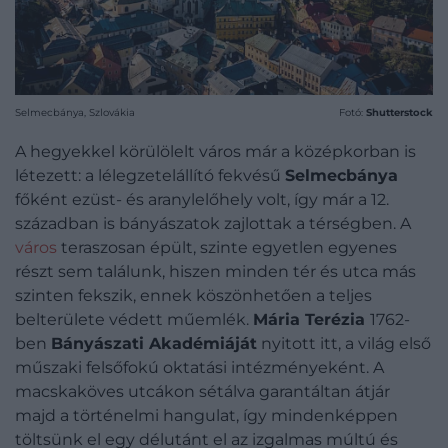
Selmecbánya, Szlovákia
Fotó:
Shutterstock
A hegyekkel körülölelt város már a középkorban is
létezett: a lélegzetelállító fekvésű
Selmecbánya
főként ezüst- és aranylelőhely volt, így már a 12.
században is bányászatok zajlottak a térségben. A
város
teraszosan épült, szinte egyetlen egyenes
részt sem találunk, hiszen minden tér és utca más
szinten fekszik, ennek köszönhetően a teljes
belterülete védett műemlék.
Mária Terézia
1762-
ben
Bányászati Akadémiáját
nyitott itt, a világ első
műszaki felsőfokú oktatási intézményeként. A
macskaköves utcákon sétálva garantáltan átjár
majd a történelmi hangulat, így mindenképpen
töltsünk el egy délutánt el az izgalmas múltú és