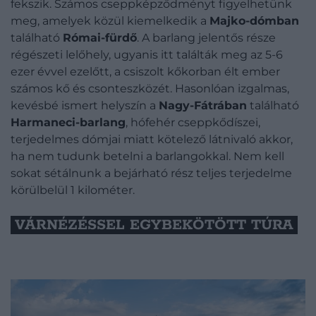
fekszik. Számos cseppképződményt figyelhetünk
meg, amelyek közül kiemelkedik a
Majko-dómban
található
Római-fürdő
. A barlang jelentős része
régészeti lelőhely, ugyanis itt találták meg az 5-6
ezer évvel ezelőtt, a csiszolt kőkorban élt ember
számos kő és csonteszközét. Hasonlóan izgalmas,
kevésbé ismert helyszín a
Nagy-Fátrában
található
Harmaneci-barlang
, hófehér cseppkődíszei,
terjedelmes dómjai miatt kötelező látnivaló akkor,
ha nem tudunk betelni a barlangokkal. Nem kell
sokat sétálnunk a bejárható rész teljes terjedelme
körülbelül 1 kilométer.
VÁRNÉZÉSSEL EGYBEKÖTÖTT TÚRA