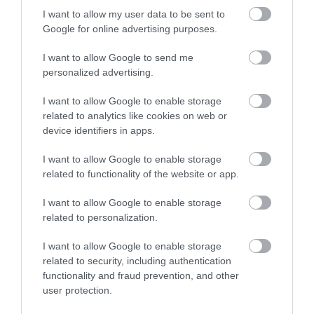
I want to allow my user data to be sent to
lépcsőkön, hidakon kell átkelnünk a
Google for online advertising purposes.
továbbjutáshoz, ami még izgalmasabbá teszi az
élményt.
I want to allow Google to send me
personalized advertising.
KIS-KÁRPÁTOK BORVIDÉKEI
I want to allow Google to enable storage
related to analytics like cookies on web or
device identifiers in apps.
I want to allow Google to enable storage
related to functionality of the website or app.
I want to allow Google to enable storage
related to personalization.
I want to allow Google to enable storage
related to security, including authentication
functionality and fraud prevention, and other
user protection.