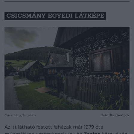
CSICSMÁNY EGYEDI LÁTKÉPE
Csicsmány, Szlovákia
Fotó:
Shutterstock
Az itt látható festett faházak már 1979 óta