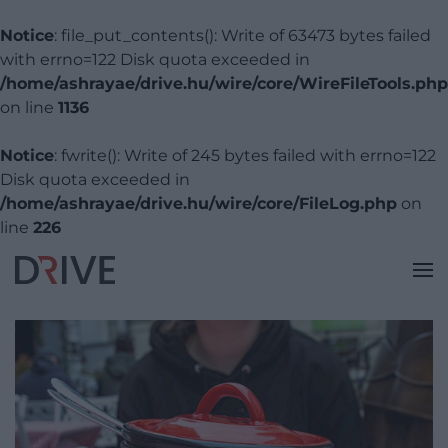
Notice
: file_put_contents(): Write of 63473 bytes failed
with errno=122 Disk quota exceeded in
/home/ashrayae/drive.hu/wire/core/WireFileTools.php
on line
1136
Notice
: fwrite(): Write of 245 bytes failed with errno=122
Disk quota exceeded in
/home/ashrayae/drive.hu/wire/core/FileLog.php
on
line
226