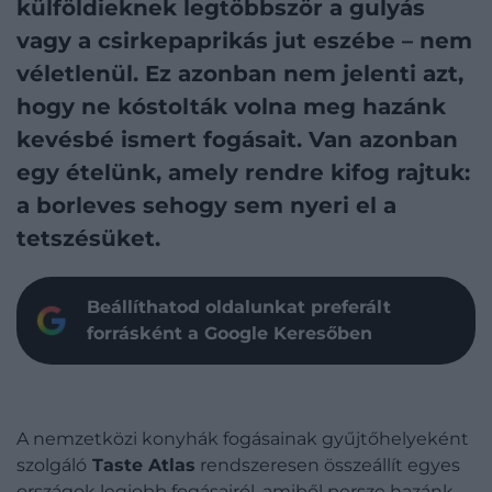
külföldieknek legtöbbször a gulyás
vagy a csirkepaprikás jut eszébe – nem
véletlenül. Ez azonban nem jelenti azt,
hogy ne kóstolták volna meg hazánk
kevésbé ismert fogásait. Van azonban
egy ételünk, amely rendre kifog rajtuk:
a borleves sehogy sem nyeri el a
tetszésüket.
Beállíthatod oldalunkat preferált
forrásként a Google Keresőben
A nemzetközi konyhák fogásainak gyűjtőhelyeként
szolgáló
Taste Atlas
rendszeresen összeállít egyes
országok legjobb fogásairól, amiből persze hazánk