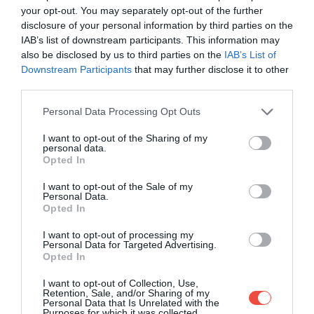
1 rúd fahéj
your opt-out. You may separately opt-out of the further
20 g reszelt gyömbér
disclosure of your personal information by third parties on the
8 szegfűszeg
IAB’s list of downstream participants. This information may
némi chilipaprika
also be disclosed by us to third parties on the
IAB’s List of
Downstream Participants
that may further disclose it to other
A mandulás pisztránghabhoz:
third parties.
Please note that this website/app uses one or more Google
Personal Data Processing Opt Outs
8 tojásfehérje
services and may gather and store information including but
80 g pirított mandula
not limited to your visit or usage behaviour. You may click to
I want to opt-out of the Sharing of my
40 g kukoricakeményítő
personal data.
grant or deny consent to Google and its third-party tags to
Opted In
100 g füstölt pisztráng
use your data for below specified purposes in below Google
½ citrom leve
consent section.
I want to opt-out of the Sale of my
Personal Data.
Opted In
I want to opt-out of processing my
Personal Data for Targeted Advertising.
Opted In
Ez is érdekelhet:
Egy filléres magyar paraszti
I want to opt-out of Collection, Use,
Retention, Sale, and/or Sharing of my
étel, amit a szocializmus majdnem
Personal Data that Is Unrelated with the
Purposes for which it was collected.