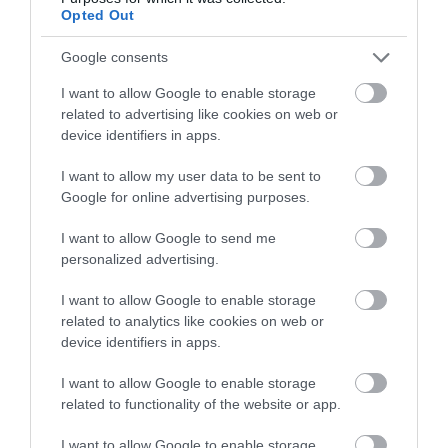
eltüntetett – most újra divatba jött
Opted Out
Google consents
ÍGY KÉSZÍTSÜK EL:
I want to allow Google to enable storage
related to advertising like cookies on web or
device identifiers in apps.
A borlevest:
I want to allow my user data to be sent to
Google for online advertising purposes.
Egy keverőtálba tegyük bele a 8 tojássárgáját
Egy kisebb fazékban készítsük el a forralt borhoz
I want to allow Google to send me
hasonlóan a levest: öntsük bele a bort, a fahéjat,
personalized advertising.
a szegfűszeget, a gyömbért és a chiliparprikát.
A keverőtálat ezután tegyük vízgőz fölé, majd
I want to allow Google to enable storage
related to analytics like cookies on web or
folyamatos kevergetés mellett öntsük össze a
device identifiers in apps.
forralt borral.
I want to allow Google to enable storage
A mandulás pisztránghabot:
related to functionality of the website or app.
Verjük fel a tojásokat, majd óvatosan keverjük
I want to allow Google to enable storage