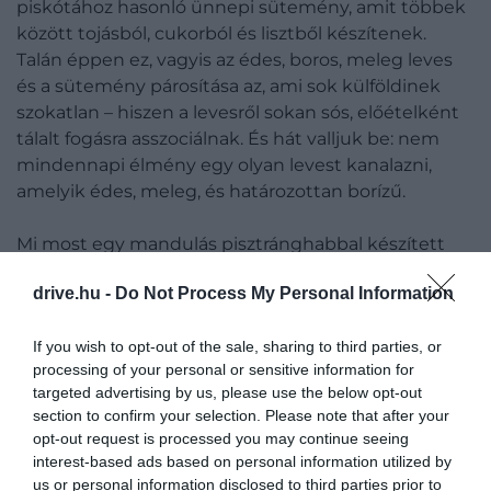
piskótához hasonló ünnepi sütemény, amit többek
között tojásból, cukorból és lisztből készítenek.
Talán éppen ez, vagyis az édes, boros, meleg leves
és a sütemény párosítása az, ami sok külföldinek
szokatlan – hiszen a levesről sokan sós, előételként
tálalt fogásra asszociálnak. És hát valljuk be: nem
mindennapi élmény egy olyan levest kanalazni,
amelyik édes, meleg, és határozottan borízű.
Mi most egy mandulás pisztránghabbal készített
változat receptjét hoztuk el.
drive.hu -
Do Not Process My Personal Information
Hozzávalók (4 főre):
If you wish to opt-out of the sale, sharing to third parties, or
A leveshez:
processing of your personal or sensitive information for
targeted advertising by us, please use the below opt-out
1 liter száraz fehérbor
section to confirm your selection. Please note that after your
opt-out request is processed you may continue seeing
8 tojássárgája
interest-based ads based on personal information utilized by
100 g cukor
us or personal information disclosed to third parties prior to