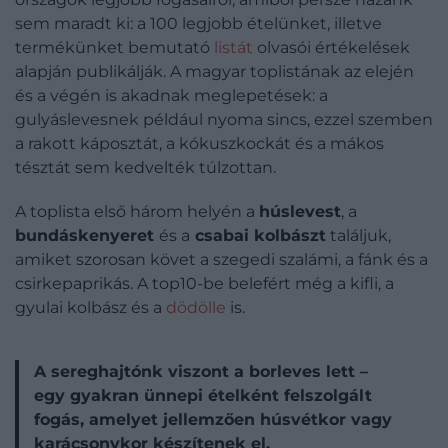
sem maradt ki: a 100 legjobb ételünket, illetve
termékünket bemutató
listát
olvasói értékelések
alapján publikálják. A magyar toplistának az elején
és a végén is akadnak meglepetések: a
gulyáslevesnek például nyoma sincs, ezzel szemben
a rakott káposztát, a kókuszkockát és a mákos
tésztát sem kedvelték túlzottan.
A toplista első három helyén a
húslevest
, a
bundáskenyeret
és a
csabai kolbászt
találjuk,
amiket szorosan követ a szegedi szalámi, a fánk és a
csirkepaprikás. A top10-be belefért még a kifli, a
gyulai kolbász és a
dödölle
is.
A sereghajtónk viszont a borleves lett –
egy gyakran ünnepi ételként felszolgált
fogás, amelyet jellemzően húsvétkor vagy
karácsonykor készítenek el.