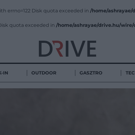
 with errno=122 Disk quota exceeded in
/home/ashrayae/d
22 Disk quota exceeded in
/home/ashrayae/drive.hu/wire/
-IN
OUTDOOR
GASZTRO
TE