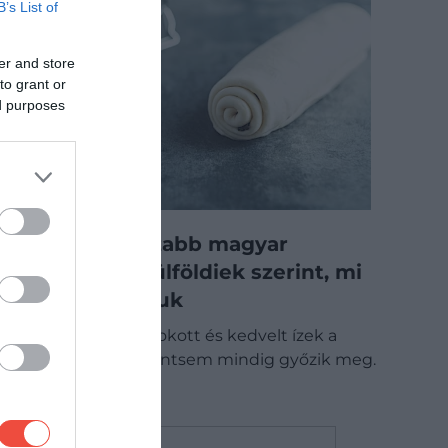
B’s List of
er and store
to grant or
ed purposes
Ez a legrosszabb magyar
édesség a külföldiek szerint, mi
mégis imádjuk
Az itthon megszokott és kedvelt ízek a
külföldieket korántsem mindig győzik meg.
GASZTRO