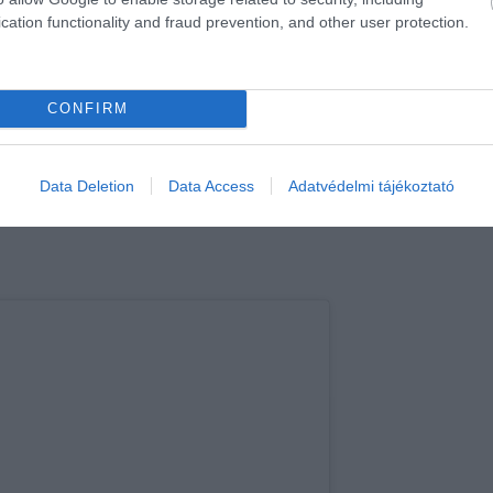
ja a
hamuesgyemant.hu
a
BBC Good Food
cikke
cation functionality and fraud prevention, and other user protection.
CONFIRM
hetetlen az olaszok lepénykenyere – így
Data Deletion
Data Access
Adatvédelmi tájékoztató