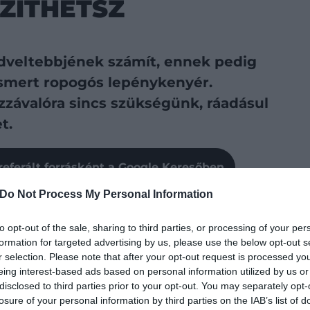
ZÍTHETSZ
edveltebbjének számít, ennek pedig
ismert ropogós lepénykenyér.
zzávalóra sincs szükségünk, ráadásul
t.
referált forrásként a Google Keresőben
Do Not Process My Personal Information
zása egész Indiában nagy múltra tekint vissza. Már a
to opt-out of the sale, sharing to third parties, or processing of your per
et, a „carpatī” például annyit jelent, mint „vékony
formation for targeted advertising by us, please use the below opt-out s
r selection. Please note that after your opt-out request is processed y
eing interest-based ads based on personal information utilized by us or
disclosed to third parties prior to your opt-out. You may separately opt-
losure of your personal information by third parties on the IAB’s list of