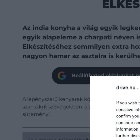
ELKÉS
Az india konyha a világ egyik legk
egyik alapeleme a charpati néven 
Elkészítéséhez semmilyen extra ho
nagyon hamar az asztalra is kerülhe
Beállíthatod oldalunkat p
drive.hu -
A lepényszerű kenyerek köretként való alkalma
If you wish 
szanszkrit szövegekben is találhatunk említések
sensitive in
sütemény”.
confirm you
continue se
information 
further disc