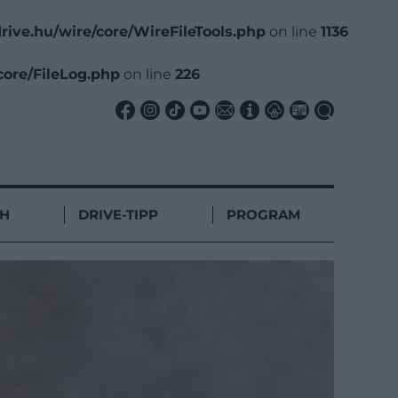
rive.hu/wire/core/WireFileTools.php
on line
1136
core/FileLog.php
on line
226
CH
DRIVE-TIPP
PROGRAM