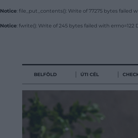
Notice
: file_put_contents(): Write of 77275 bytes failed
Notice
: fwrite(): Write of 245 bytes failed with errno=1
BELFÖLD
ÚTI CÉL
CHECK