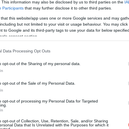
eges koreai étel, amit régen a fürdővízben
. This information may also be disclosed by us to third parties on the
IA
Participants
that may further disclose it to other third parties.
 that this website/app uses one or more Google services and may gath
including but not limited to your visit or usage behaviour. You may click 
 to Google and its third-party tags to use your data for below specifi
ogle consent section.
l Data Processing Opt Outs
o opt-out of the Sharing of my personal data.
In
o opt-out of the Sale of my Personal Data.
In
to opt-out of processing my Personal Data for Targeted
ing.
In
o opt-out of Collection, Use, Retention, Sale, and/or Sharing
 post on Instagram
ersonal Data that Is Unrelated with the Purposes for which it
lected.