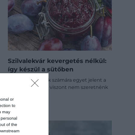
Szilvalekvár kevergetés nélkül:
így készül a sütőben
A késő nyár sokak számára egyet jelent a
szilvalekvárral, ha viszont nem szeretnénk
órákon át a…
sonal or
GASZTRO
ection to
ou may
 personal
out of the
 downstream