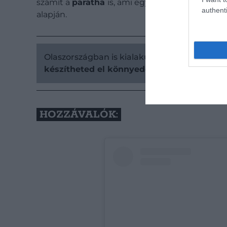
számít a
paratha
is, ami egy töltött változat – ír
authenti
alapján.
Olaszországban is kialakult egy változat:
Ver
készítheted el könnyedén otthon!
HOZZÁVALÓK: