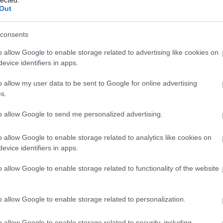
Out
consents
o allow Google to enable storage related to advertising like cookies on
evice identifiers in apps.
o allow my user data to be sent to Google for online advertising
s.
to allow Google to send me personalized advertising.
a Natarajan (@youreverydaycook)
o allow Google to enable storage related to analytics like cookies on
evice identifiers in apps.
a is létezik; ilyen például a levegős
naan
, a
lajmentes
roti
és persze a ropogós
chapati
.
o allow Google to enable storage related to functionality of the website
k egy kicsit, a chapati alapja világszerte ugyanaz: a
o allow Google to enable storage related to personalization.
 nyújtják, majd addig sütik olajban, amíg a széle
gy paneer sajt mellé tálalják, de népszerű fogásnak
o allow Google to enable storage related to security, including