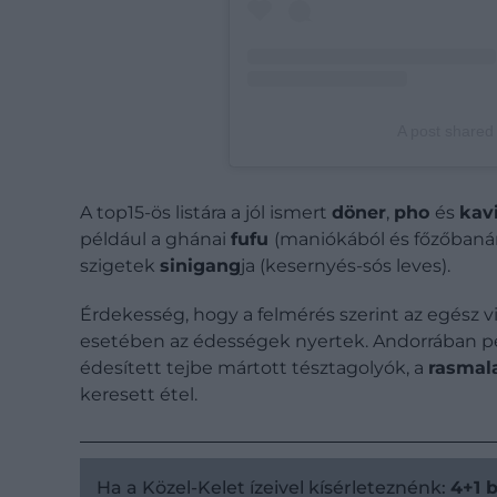
A post share
A top15-ös listára a jól ismert
döner
,
pho
és
kav
például a ghánai
fufu
(maniókából és főzőbanán
szigetek
sinigang
ja (kesernyés-sós leves).
Érdekesség, hogy a felmérés szerint az egész v
esetében az édességek nyertek. Andorrában p
édesített tejbe mártott tésztagolyók, a
rasmal
keresett étel.
Ha a Közel-Kelet ízeivel kísérleteznénk:
4+1 