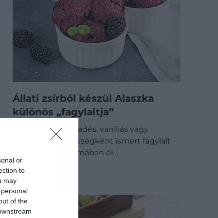
Állati zsírból készül Alaszka
különös „fagylaltja”
A krémes, csokoládés, vaníliás vagy
gyümölcsös édességként ismert fagylalt
egészen más formában él…
sonal or
GASZTRO
ection to
ou may
 personal
out of the
 downstream