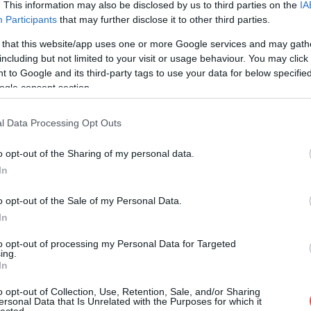
bb ételt (vagy éppen italt).
. This information may also be disclosed by us to third parties on the
IA
Participants
that may further disclose it to other third parties.
több mint 16 milliárd megtekintéssel rendelkező Japán
 that this website/app uses one or more Google services and may gath
színűleg hozzájárul, hogy a rament szinte bármilyen
including but not limited to your visit or usage behaviour. You may click 
jük.
 to Google and its third-party tags to use your data for below specifi
ogle consent section.
tekintéssel az Egyesült Államok klasszikusa, a
hot-
ia finomsága, a
churrasco
néven ismert grillezett,
l Data Processing Opt Outs
o opt-out of the Sharing of my personal data.
In
Nemzetközi kedvenc: a tojáslikőr kaotikus
o opt-out of the Sale of my Personal Data.
In
to opt-out of processing my Personal Data for Targeted
ing.
In
o opt-out of Collection, Use, Retention, Sale, and/or Sharing
ersonal Data that Is Unrelated with the Purposes for which it
lected.