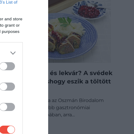
B’s List of
er and store
to grant or
ed purposes
Krumplipüré és lekvár? A svédek
egészen máshogy eszik a töltött
káposztát
A töltött káposzta az Oszmán Birodalom
egyik legismertebb gasztronómiai
hagyatéka Európában, arra…
GASZTRO