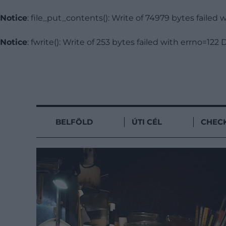
Notice
: file_put_contents(): Write of 74979 bytes faile
Notice
: fwrite(): Write of 253 bytes failed with errno=12
BELFÖLD
ÚTI CÉL
CHECK