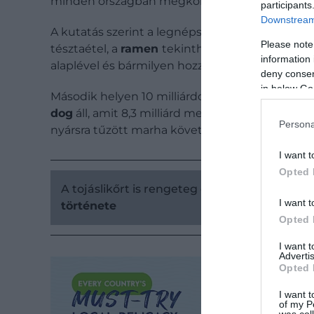
minden országban megkoronázzák a legnépszerű
participants
Downstream 
A kutatás szerint a legnépszerűbb fogásnak a 
Please note
tésztaétel, a
ramen
tekinthető. Sikeréhez való
information 
alaplével és bármilyen hozzávalóval elkészíthet
deny consent
in below Go
Második helyen 10 milliárdot is meghaladó meg
dog
áll, amit 8,3 milliárd megtekintéssel Brazíl
Persona
nyársra tűzött marha követ.
I want t
Opted 
A tojáslikőrt is rengeteg országban szeretik:
I want t
története
Opted 
I want 
Advertis
Opted 
I want t
of my P
was col