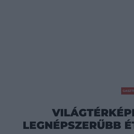
GASZT
VILÁGTÉRKÉP
LEGNÉPSZERŰBB ÉT