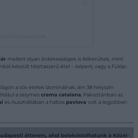
d by RG (@rgveganfood)
iár
mellett olyan érdekességek is felkerültek, mint
ból készült tésztaszerű étel –
képen
), vagy a Fülöp-
ilágon a sós ételek dominálnak, ám 38 helyszín
éldául a selymes
crema catalana
, Pakisztánban az
ai
és Ausztráliában a habos
pavlova
volt a legjobban
budapesti étterem, ahol belekóstolhatunk a Közel-