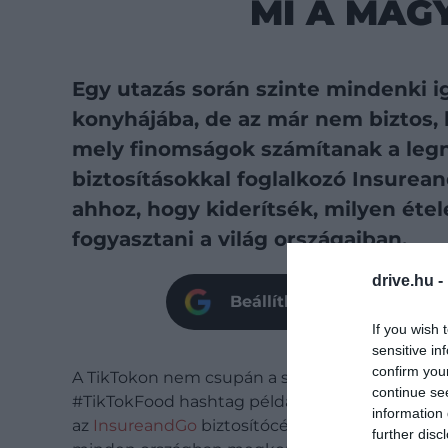
MI A MAG
Egy utazás során szinte mindenki i
konyhájába, de az már nem biztos, 
mely finomságok számítanak a leg
biztosításokkal foglalkozó Insurean
ahhoz, hogy kiderítsék, milyen étel
fogyasztani a világ országaiban.
drive.hu -
Beállíthatod oldalunkat p
If you wish 
sensitive in
confirm you
A TikTokon nem csupán a szórakoztató videók p
continue se
#TikTokFood hashtag például több mint 196 mill
information 
az
InsureandGo
biztosítócég is, akik több min
further disc