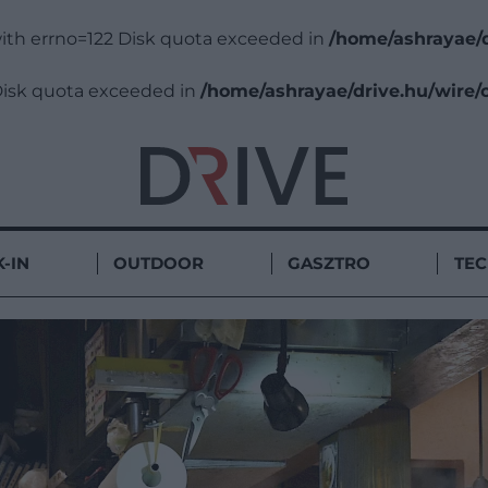
d with errno=122 Disk quota exceeded in
/home/ashrayae/d
2 Disk quota exceeded in
/home/ashrayae/drive.hu/wire/
-IN
OUTDOOR
GASZTRO
TE