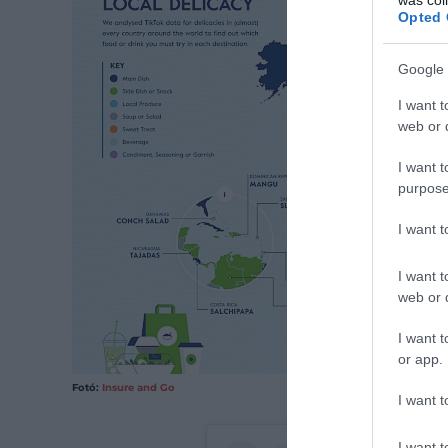
Opted 
Google 
I want t
web or d
I want t
purpose
I want 
I want t
web or d
I want t
or app.
Fotó:
Insure and Go
I want t
I want t