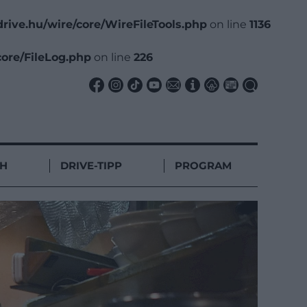
rive.hu/wire/core/WireFileTools.php
on line
1136
core/FileLog.php
on line
226
CH
DRIVE-TIPP
PROGRAM