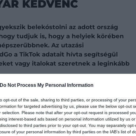
YAR KEDVENC
gyekszik belekóstolni az adott ország
hogy tudjuk is, hogy a helyiek körében
népszerűbbnek. Az utazási
dGo a TikTok adatait hívta segítségül
eket vagy italokat szeretnek a leginkább
Do Not Process My Personal Information
referált forrásként a Google Keresőben
to opt-out of the sale, sharing to third parties, or processing of your per
formation for targeted advertising by us, please use the below opt-out s
r selection. Please note that after your opt-out request is processed y
örögnek, de a különböző gasztronómiai videók is: a
eing interest-based ads based on personal information utilized by us or
iárd megtekintéssel fut. Ezt a hashtaget használta ki
disclosed to third parties prior to your opt-out. You may separately opt-
t 2600 fogás látogatószámát nézték meg ahhoz, hogy
losure of your personal information by third parties on the IAB’s list of