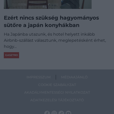
Ezért nincs szükség hagyományos
sütőre a japán konyhákban
Ha Japánba utazunk, és hotel helyett inkább
Airbnb-szállást választunk, meglepetésként érhet,
hogy…
GASZTRO
IMPRESSZUM
MÉDIAAJÁNLÓ
COOKIE SZABÁLYZAT
AKADÁLYMENTESSÉGI NYILATKOZAT
ADATKEZELÉSI TÁJÉKOZTATÓ