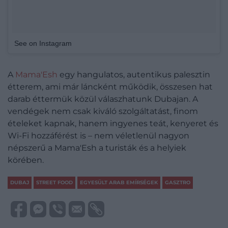
See on Instagram
A
Mama'Esh
egy hangulatos, autentikus palesztin
étterem, ami már láncként működik, összesen hat
darab éttermük közül válaszhatunk Dubajan. A
vendégek nem csak kiváló szolgáltatást, finom
ételeket kapnak, hanem ingyenes teát, kenyeret és
Wi-Fi hozzáférést is – nem véletlenül nagyon
népszerű a Mama'Esh a turisták és a helyiek
körében.
DUBAJ
STREET FOOD
EGYESÜLT ARAB EMÍRSÉGEK
GASZTRO