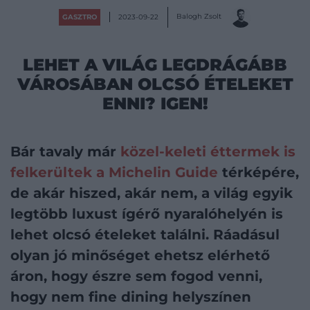
Balogh Zsolt
GASZTRO
2023-09-22
LEHET A VILÁG LEGDRÁGÁBB
VÁROSÁBAN OLCSÓ ÉTELEKET
ENNI? IGEN!
Bár tavaly már
közel-keleti éttermek is
felkerültek a Michelin Guide
térképére,
de akár hiszed, akár nem, a világ egyik
legtöbb luxust ígérő nyaralóhelyén is
lehet olcsó ételeket találni. Ráadásul
olyan jó minőséget ehetsz elérhető
áron, hogy észre sem fogod venni,
hogy nem fine dining helyszínen