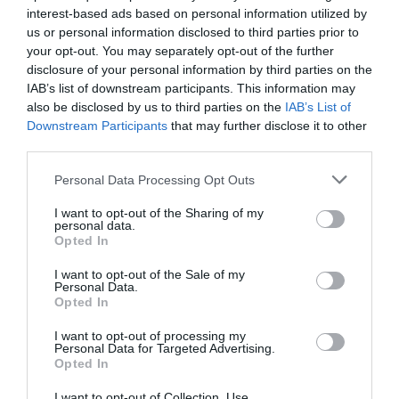
interest-based ads based on personal information utilized by
us or personal information disclosed to third parties prior to
your opt-out. You may separately opt-out of the further
disclosure of your personal information by third parties on the
IAB’s list of downstream participants. This information may
See on Instagram
also be disclosed by us to third parties on the
IAB’s List of
Downstream Participants
that may further disclose it to other
third parties.
A Bu Qtair egy turisták és helyiek között is népszerű
étterem, ahol a város legjobb friss, halas fogásait
Please note that this website/app uses one or more Google
Personal Data Processing Opt Outs
services and may gather and store information including but
szolgálják fel, sőt még a CNN is a Bu Qtairt
not limited to your visit or usage behaviour. You may click to
I want to opt-out of the Sharing of my
választotta meg Dubaj legjobb tengeri éttermének.
personal data.
grant or deny consent to Google and its third-party tags to
Opted In
use your data for below specified purposes in below Google
A hely egyébként az egyedi fűszerkeverékei miatt
consent section.
I want to opt-out of the Sale of my
híres, amiket csak ők és csak itt használnak a
Personal Data.
halételeken. Mivel a hely inkább büfé, mint étterem,
Opted In
az árak sem elrugaszkodottak, a Tripadvisor szerint
I want to opt-out of processing my
is ár-érték arányban kiváló, tehát olcsón jó
Personal Data for Targeted Advertising.
minőséget fogyaszthatsz.
Opted In
I want to opt-out of Collection, Use,