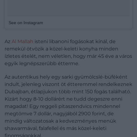
See on Instagram
Az
Al Mallah
isteni libanoni fogásokat kínál, de
remekül ötvözik a közel-keleti konyha minden
ízletes ételét, nem véletlen, hogy már 45 éve a város
egyik legnépszerűbb étterme.
Az autentikus hely egy sarki gyümölcslé-büféként
indult, jelenleg viszont öt étteremmel rendelkeznek
Dubajban, étlapjukon több mint 150 fogás található.
Kizárt hogy 8-10 dollárért ne tudd degeszre enni
magadat! Egy reggeli pitaszendvics mindennel
megtömve 7 dollár, nagyjából 2900 forint, de
mindig változatosak a kedvezményes menük
shawarmával, falafellel és más közel-keleti
finomságokkal.