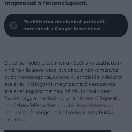
majszolod a finomságokat.
Beállíthatod oldalunkat preferált
forrásként a Google Keresőben
Dubajban több olcsó menü közül is választhatunk:
kínálnak libanoni utcai ételeket, a hagyományos
etióp finomságokat, autentikus indiai és indokínai
ételeket. A látogatók megfizethető nemzetközi
ételeket fogyaszthatnak, például a thai street
foodot vagy a mexikói konyha népszerű fogásait,
miközben felfedezhetik
Dubaj legérdekesebb
látnivalóit
, és mégsem kell mélyen a zsebükbe
nyúlniuk.