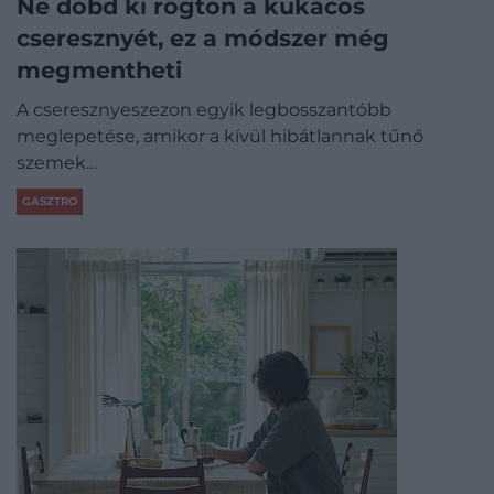
Ne dobd ki rögtön a kukacos
cseresznyét, ez a módszer még
megmentheti
A cseresznyeszezon egyik legbosszantóbb
meglepetése, amikor a kívül hibátlannak tűnő
szemek…
GASZTRO