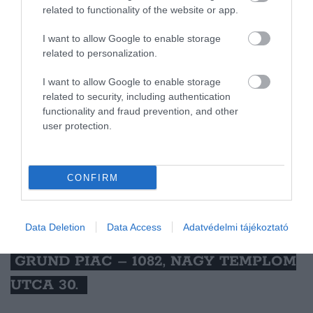
related to functionality of the website or app.
I want to allow Google to enable storage
related to personalization.
A post shared by Közös Hely Kávézó Konyha (@kozoshely)
I want to allow Google to enable storage
related to security, including authentication
functionality and fraud prevention, and other
user protection.
Kispest népszerű lakónegyedében biogyümölcsök,
zöldségek széles kínálatával várja a vásárlókat a
Wekerlei Kispiac. A piac a Google szerint minden
CONFIRM
nap reggel hattól tart nyitva, hétköznaponként
egészen estig, hétvégente pedig kora délutánig.
Részletek
.
Data Deletion
Data Access
Adatvédelmi tájékoztató
GRUND PIAC – 1082, NAGY TEMPLOM
UTCA 30.