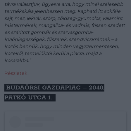
távra választjuk, ügyelve arra, hogy minél szélesebb
termékskála jelenhessen meg. Kapható itt sokféle
sajt, méz, lekvár, szörp, zöldség-gyümölcs, valamint
hústermékek, mangalica- és vadhús, frissen szedett
és szárított gombák és szarvasgomba-
különlegességek, fűszerek, szendvicskrémek – a
közös bennük, hogy minden vegyszermentesen,
közelről, termelőktől kerül a piacra, majd a
kosarakba.”
Részletek
.
BUDAÖRSI GAZDAPIAC – 2040,
PATKÓ UTCA 1.