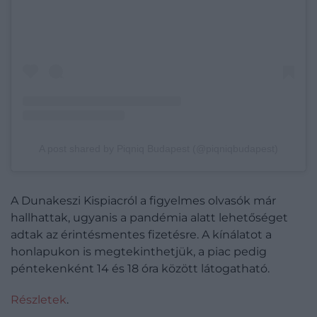
A post shared by Piqniq Budapest (@piqniqbudapest)
A Dunakeszi Kispiacról a figyelmes olvasók már
hallhattak, ugyanis a pandémia alatt lehetőséget
adtak az érintésmentes fizetésre. A kínálatot a
honlapukon is megtekinthetjük, a piac pedig
péntekenként 14 és 18 óra között látogatható.
Részletek
.