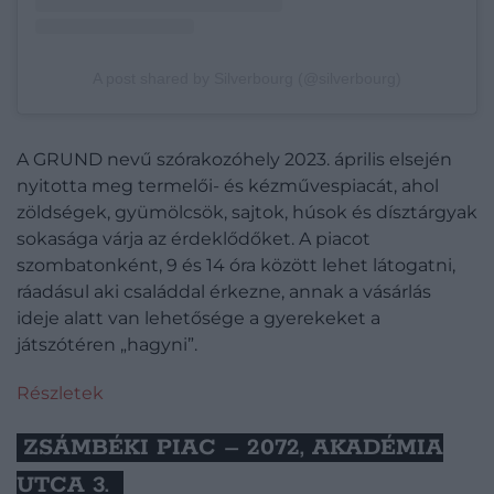
A post shared by Silverbourg (@silverbourg)
A GRUND nevű szórakozóhely 2023. április elsején
nyitotta meg termelői- és kézművespiacát, ahol
zöldségek, gyümölcsök, sajtok, húsok és dísztárgyak
sokasága várja az érdeklődőket. A piacot
szombatonként, 9 és 14 óra között lehet látogatni,
ráadásul aki családdal érkezne, annak a vásárlás
ideje alatt van lehetősége a gyerekeket a
játszótéren „hagyni”.
Részletek
ZSÁMBÉKI PIAC – 2072, AKADÉMIA
UTCA 3.