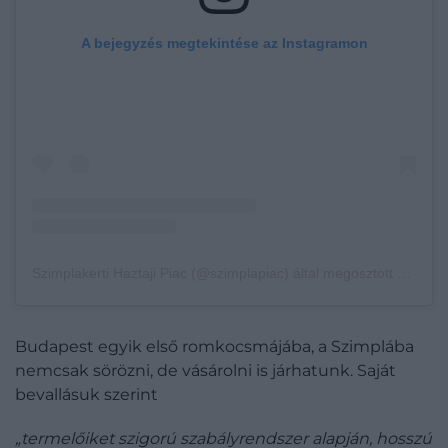
A bejegyzés megtekintése az Instagramon
Szimplakerti Haztaji Piac (@szimplapiac) által megosztott bejegyzés
Budapest egyik első romkocsmájába, a Szimplába
nemcsak sörözni, de vásárolni is járhatunk. Saját
bevallásuk szerint
„termelőiket szigorú szabályrendszer alapján, hosszú