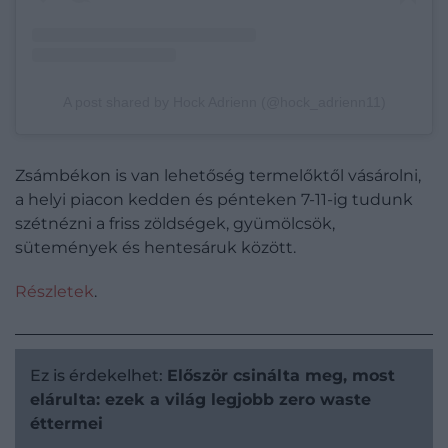
A post shared by Hock Adrienn (@hock_adrienn11)
Zsámbékon is van lehetőség termelőktől vásárolni,
a helyi piacon kedden és pénteken 7-11-ig tudunk
szétnézni a friss zöldségek, gyümölcsök,
sütemények és hentesáruk között.
Részletek
.
Ez is érdekelhet:
Először csinálta meg, most
elárulta: ezek a világ legjobb zero waste
éttermei