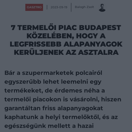
Balogh Zsolt
GASZTRO
2023-09-19
7 TERMELŐI PIAC BUDAPEST
KÖZELÉBEN, HOGY A
LEGFRISSEBB ALAPANYAGOK
KERÜLJENEK AZ ASZTALRA
Bár a szupermarketek polcairól
egyszerűbb lehet leemelni egy
termékeket, de érdemes néha a
termelői piacokon is vásárolni, hiszen
garantáltan friss alapanyagokat
kaphatunk a helyi termelőktől, és az
egészségünk mellett a hazai