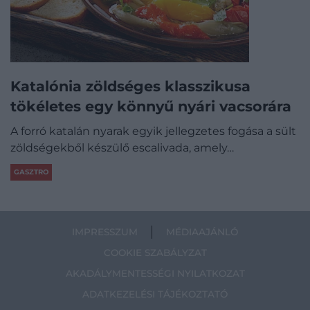
Katalónia zöldséges klasszikusa
tökéletes egy könnyű nyári vacsorára
A forró katalán nyarak egyik jellegzetes fogása a sült
zöldségekből készülő escalivada, amely…
GASZTRO
IMPRESSZUM
MÉDIAAJÁNLÓ
COOKIE SZABÁLYZAT
AKADÁLYMENTESSÉGI NYILATKOZAT
ADATKEZELÉSI TÁJÉKOZTATÓ