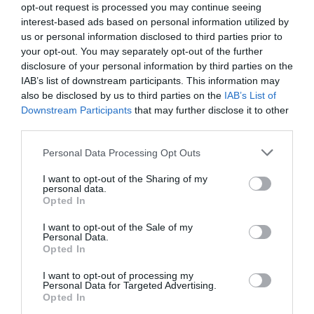
A post shared by Szentendrei piac (@szentendreipiac)
opt-out request is processed you may continue seeing
interest-based ads based on personal information utilized by
us or personal information disclosed to third parties prior to
your opt-out. You may separately opt-out of the further
A Szentendrei Vásártérnél található piac bár a nyárra
disclosure of your personal information by third parties on the
ideiglenesen elköltözött, eredetileg a Bükkös
IAB’s list of downstream participants. This information may
pataknál várja a vásárlókat. A piac minden szerdán
also be disclosed by us to third parties on the
IAB’s List of
és szombaton reggel 6 és 13 óra között tart nyitva.
Downstream Participants
that may further disclose it to other
third parties.
Részletek
.
Please note that this website/app uses one or more Google
Personal Data Processing Opt Outs
services and may gather and store information including but
not limited to your visit or usage behaviour. You may click to
I want to opt-out of the Sharing of my
personal data.
Ne hagyd ki!
5+1 úti cél, ahol Európa
grant or deny consent to Google and its third-party tags to
Opted In
use your data for below specified purposes in below Google
legkülönlegesebb röviditalaiba kóstolhatunk
consent section.
bele
I want to opt-out of the Sale of my
Personal Data.
Opted In
I want to opt-out of processing my
Personal Data for Targeted Advertising.
WEKERLEI KISPIAC – 1192, NÁDASDY
Opted In