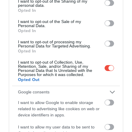
not limited to your visit or usage behaviour. You may click to
I want to opt-out of the Sharing of my
personal data.
grant or deny consent to Google and its third-party tags to
A Budaörsi Repülőtér 2025-ben is megrendezi az
Opted In
use your data for below specified purposes in below Google
Airshowt, melynek keretében különleges
consent section.
I want to opt-out of the Sale of my
programokkal…
Personal Data.
Opted In
PROGRAM
I want to opt-out of processing my
Personal Data for Targeted Advertising.
Opted In
I want to opt-out of Collection, Use,
Retention, Sale, and/or Sharing of my
Personal Data that Is Unrelated with the
Purposes for which it was collected.
Opted Out
Google consents
I want to allow Google to enable storage
related to advertising like cookies on web or
device identifiers in apps.
I want to allow my user data to be sent to