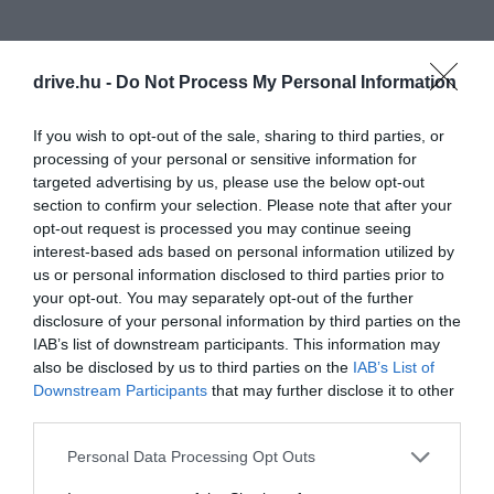
drive.hu -
Do Not Process My Personal Information
If you wish to opt-out of the sale, sharing to third parties, or
processing of your personal or sensitive information for
targeted advertising by us, please use the below opt-out
section to confirm your selection. Please note that after your
opt-out request is processed you may continue seeing
interest-based ads based on personal information utilized by
us or personal information disclosed to third parties prior to
your opt-out. You may separately opt-out of the further
disclosure of your personal information by third parties on the
IAB’s list of downstream participants. This information may
also be disclosed by us to third parties on the
IAB’s List of
Downstream Participants
that may further disclose it to other
third parties.
Please note that this website/app uses one or more Google
Personal Data Processing Opt Outs
Ingyenes légi bemutató Budapest mellett:
services and may gather and store information including but
visszatér az Airshow!