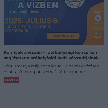
Könnyek a vízben – jótékonysági koncerten
segíthetsz a székelyföldi árvíz károsultjainak
Mint ismert, a májusban lezúduló heves esőzések
miatt a Korond-patak vize áttörte a meder…
PROGRAM