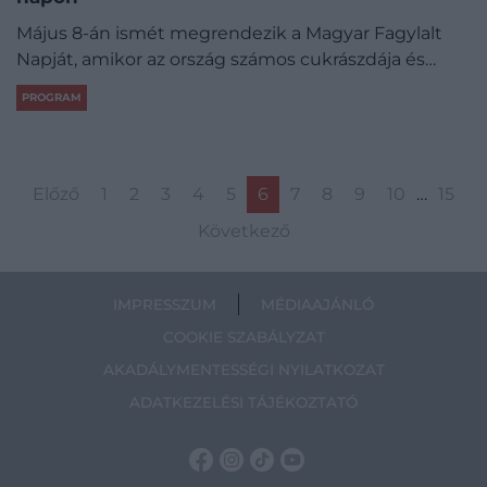
Május 8-án ismét megrendezik a Magyar Fagylalt
Napját, amikor az ország számos cukrászdája és…
PROGRAM
Előző
1
2
3
4
5
6
7
8
9
10
…
15
Következő
IMPRESSZUM
MÉDIAAJÁNLÓ
COOKIE SZABÁLYZAT
AKADÁLYMENTESSÉGI NYILATKOZAT
ADATKEZELÉSI TÁJÉKOZTATÓ