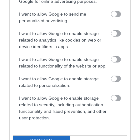
Google for online advertising purposes.
I want to allow Google to send me
personalized advertising.
I want to allow Google to enable storage
related to analytics like cookies on web or
device identifiers in apps.
I want to allow Google to enable storage
related to functionality of the website or app.
I want to allow Google to enable storage
related to personalization.
I want to allow Google to enable storage
related to security, including authentication
functionality and fraud prevention, and other
Nyári kalandok a Börzsönyben: 5 felejthetetlen
user protection.
program, amit muszáj kipróbálnod!
A Magyarország északi részén elterülő Börzsöny
nemcsak a környékbeliek, hanem a fővárosból