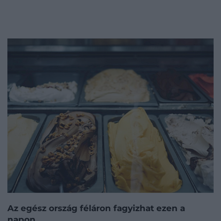
Az egész ország féláron fagyizhat ezen a
napon