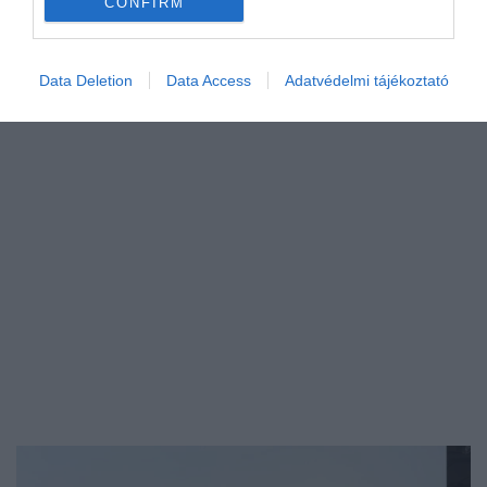
CONFIRM
érkező…
PROGRAM
Data Deletion
Data Access
Adatvédelmi tájékoztató