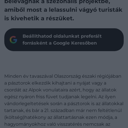
belevágnak a szezonális projektbe,
amiből most a lelassulni vágyó turisták
is kivehetik a részüket.
Beállíthatod oldalunkat preferált
forrásként a Google Keresőben
Minden év tavaszával Olaszország északi régiójában
a pásztorok elkezdik kihajtani a nyájat vagy a
csordát az Alpok vonulataira azért, hogy az állatok
egész nyáron friss füvet tudjanak legelni. Az ilyen
vándorlegeltetések során a pásztorok is az állatokkal
tartanak, és bár a 21. században már nem feltétlenül
(költség)hatékony az állattartásnak ezen módja, a
hagyományokhoz való visszatérés nemcsak az