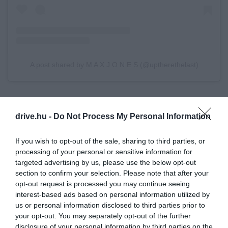
A post shared by M A X J O N E S (@uptherethelast)
A fent említett projekt keretében a látogatóknak
lehetőségük van belekóstolni ebbe az életmódba –
drive.hu -
Do Not Process My Personal Information
szó szerint, ugyanis a program másik fókusza az
élelmiszer-előállításon van.
If you wish to opt-out of the sale, sharing to third parties, or
processing of your personal or sensitive information for
Jones Biellában, az olasz Alpokat járva cseperedett
targeted advertising by us, please use the below opt-out
fel, ezen felül felnőttként is évekig vett részt
section to confirm your selection. Please note that after your
opt-out request is processed you may continue seeing
vándorlegeltetésekben. Az
Up There the Last
tal az a
interest-based ads based on personal information utilized by
célja, hogy egy
kicsit közelebb hozza az
us or personal information disclosed to third parties prior to
embereket az általuk fogyasztott ételekhez
your opt-out. You may separately opt-out of the further
(például: sajtokhoz, szalámikhoz), valamint, hogy
disclosure of your personal information by third parties on the