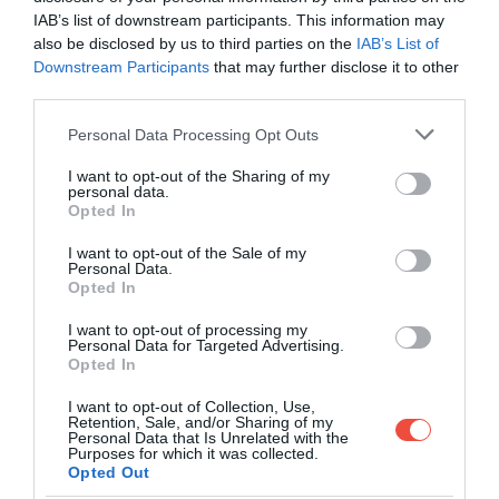
felhívja a figyelmet annak a munkának a
IAB’s list of downstream participants. This information may
fontosságára, amit azok a farmerek végeznek, akik
also be disclosed by us to third parties on the
IAB’s List of
még ma is ilyen módon gazdálkodnak. Ezért hozott
Downstream Participants
that may further disclose it to other
third parties.
létre például kifejezetten a
gasztronómiában
,
földművelésben dolgozók számára is egy külön
Please note that this website/app uses one or more Google
Personal Data Processing Opt Outs
csomagot.
services and may gather and store information including but
not limited to your visit or usage behaviour. You may click to
I want to opt-out of the Sharing of my
personal data.
grant or deny consent to Google and its third-party tags to
Opted In
use your data for below specified purposes in below Google
És azt tudtad, hogy
Kiderült, milyen ízű bort
consent section.
I want to opt-out of the Sale of my
ittak az ókori rómaiak
?
Personal Data.
Opted In
I want to opt-out of processing my
Personal Data for Targeted Advertising.
Opted In
I want to opt-out of Collection, Use,
Retention, Sale, and/or Sharing of my
Personal Data that Is Unrelated with the
Purposes for which it was collected.
Opted Out