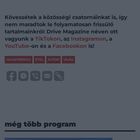
Kövessétek a közösségi csatornáinkat is, így
nem maradtok le folyamatosan frissülő
tartalmainkról: Drive Magazine néven ott
vagyunk a
TikTokon
, az
Instagramon
, a
YouTube
-on és a
Facebookon
is!
OLASZORSZÁG
ÉTEL
ALPOK
VILÁG
még több program