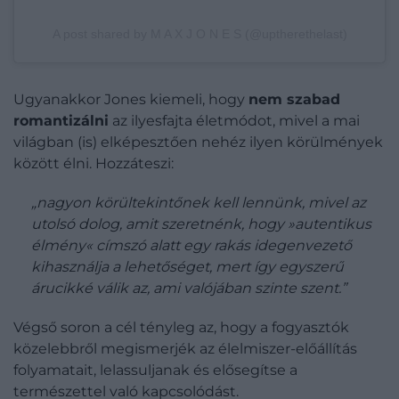
A post shared by M A X J O N E S (@uptherethelast)
Ugyanakkor Jones kiemeli, hogy
nem szabad
romantizálni
az ilyesfajta életmódot, mivel a mai
világban (is) elképesztően nehéz ilyen körülmények
között élni. Hozzáteszi:
„nagyon körültekintőnek kell lennünk, mivel az
utolsó dolog, amit szeretnénk, hogy »autentikus
élmény« címszó alatt egy rakás idegenvezető
kihasználja a lehetőséget, mert így egyszerű
árucikké válik az, ami valójában szinte szent.”
Végső soron a cél tényleg az, hogy a fogyasztók
közelebbről megismerjék az élelmiszer-előállítás
folyamatait, lelassuljanak és elősegítse a
természettel való kapcsolódást.