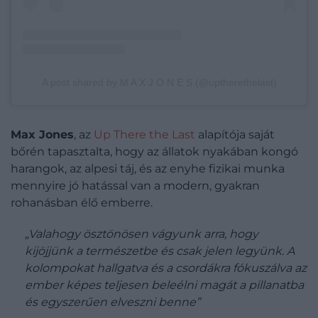
A post shared by M A X J O N E S (@uptherethelast)
Max Jones
, az
Up There the Last
alapítója saját
bőrén tapasztalta, hogy az állatok nyakában kongó
harangok, az alpesi táj, és az enyhe fizikai munka
mennyire jó hatással van a modern, gyakran
rohanásban élő emberre.
„Valahogy ösztönösen vágyunk arra, hogy
kijöjjünk a természetbe és csak jelen legyünk. A
kolompokat hallgatva és a csordákra fókuszálva az
ember képes teljesen beleélni magát a pillanatba
és egyszerűen elveszni benne”