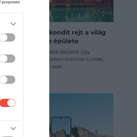
ed purposes
Ezeréves légkondit rejt a világ
legmagasabb épülete
A világ legmagasabb épülete úgy
szimbolizálja a modern mérnöki tudást,
hogy közben régi arab…
TECH