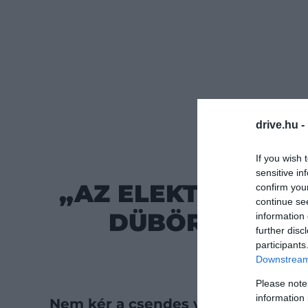
drive.hu -
TEC
If you wish 
sensitive in
„AZ ELEKTROMOS 
confirm you
continue se
DÜBÖRGŐ VILL
information 
further disc
FE
participants
Downstream 
Please note
information 
Nem kér a csendes villanyautókból a