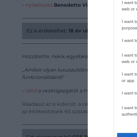
I want t
–
nyilatkozta
Benedetto Vigna
, az autógyártó
web or d
I want t
purpose
Ez is érdekelhet:
18 év után ismét egy Rena
I want 
I want t
Hozzátette, nekik egyébként sem az a vásárlói 
web or d
„
Amikor olyan luxusautókról beszélünk, mint a
I want t
funkcionalitásról"
or app.
–
idézi
a vezérigazgatót a hvg.hu.
I want t
Ráadásul az is kiderült, a cég tervei szerint 202
I want t
az értékesítéseik 60 százalékát.
authenti