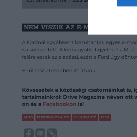
Ezt olvastad már?
CES 2024: az autógyártók
NEM VISZIK AZ E-MUSTANGOKAT
A Fordnál egyébként bezuhantak egyes e-modell
is csökkentett. A legnagyobb figyelmet a Mu
felére estek az eladásai, ezért a Ford úgy döntöt
Erről részletesebben
itt
írtunk.
Kövessétek a közösségi csatornáinkat is, 
tartalmainkról: Drive Magazine néven ott
on és a
Facebookon
is!
AUTÓ
ELEKTROMOS AUTÓ
VILLANYAUTÓ
TECH