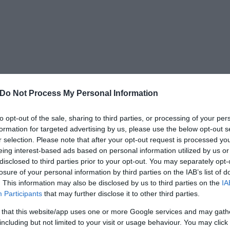
Do Not Process My Personal Information
H
2024-03-31
to opt-out of the sale, sharing to third parties, or processing of your per
formation for targeted advertising by us, please use the below opt-out s
AUTÓK NEM NÉMÁK" –
r selection. Please note that after your opt-out request is processed y
eing interest-based ads based on personal information utilized by us or
ANYAUTÓT ÍGÉR A
disclosed to third parties prior to your opt-out. You may separately opt-
losure of your personal information by third parties on the IAB’s list of
RRARI
. This information may also be disclosed by us to third parties on the
IA
Participants
that may further disclose it to other third parties.
 that this website/app uses one or more Google services and may gath
including but not limited to your visit or usage behaviour. You may click 
 Ferrari: az olasz luxusautó-gyártó első