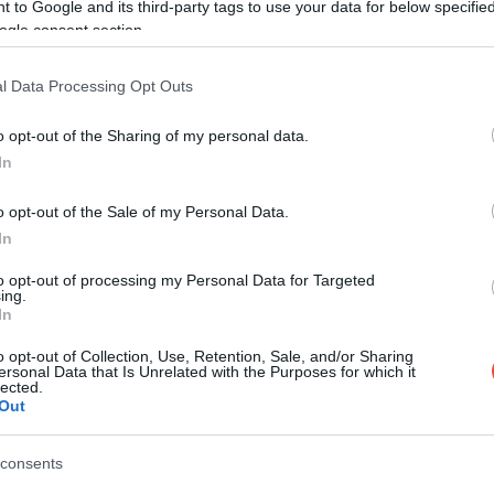
 to Google and its third-party tags to use your data for below specifi
ellje nem lesz olyan csendes, mint a
ogle consent section.
tó, sőt: a márka vezérigazgatója még a
l Data Processing Opt Outs
o opt-out of the Sharing of my personal data.
referált forrásként a Google Keresőben
In
o opt-out of the Sale of my Personal Data.
AUTÓ A FERRARITÓL
In
to opt-out of processing my Personal Data for Targeted
ektromos meghajtású autója. Az olasz luxusautógyártó
ing.
ményt fogja nyújtani, mint a korábbi modelljeik, például
In
o opt-out of Collection, Use, Retention, Sale, and/or Sharing
ersonal Data that Is Unrelated with the Purposes for which it
sendes, mint a legtöbb forgalomban lévő villanyautó. Az
lected.
Out
 technológiát, tudja, hogy sok mindent ki lehet hozni
azt az egyedi élményt fogja nyújtani, mint a márka
ől ismertek"
consents