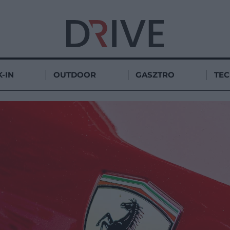
-IN
OUTDOOR
GASZTRO
TE