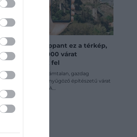
Órákra beszippant ez a térkép,
ahol közel 7000 várat
fedezhetünk fel
Európa-szerte számtalan, gazdag
történelmű és lenyűgöző építészetű várat
fedezhetünk fel. A…
TECH