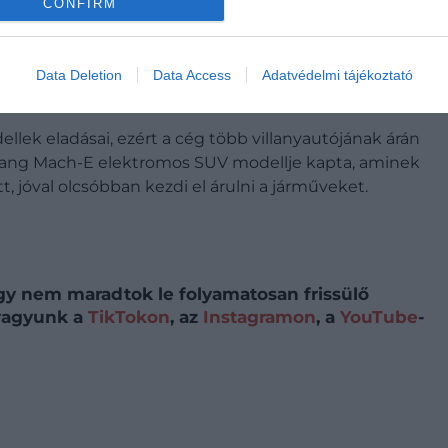
 már az elektromos hajtás alternatíváját keresik
CONFIRM
Data Deletion
Data Access
Adatvédelmi tájékoztató
ek eladásai, ezért a cég több villanyautójának árán
stang Mach-E elektromos SUV modellje kapta, aminek
t, jóval olcsóbban kezdi el árulni a járműveket.
így nem maradtok le folyamatosan frissülő
 vagyunk a
TikTokon
, az
Instagramon
, a
YouTube
-