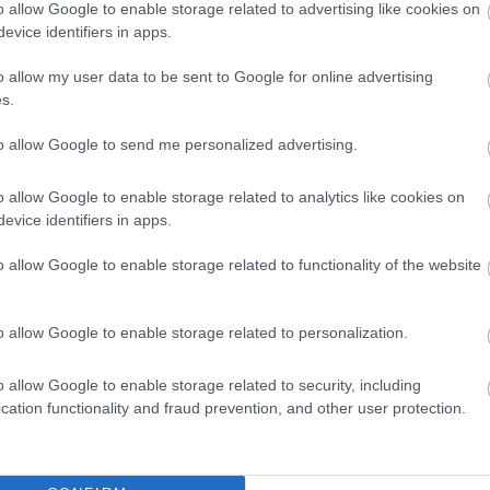
o allow Google to enable storage related to advertising like cookies on
 vezérigazgatója a CNBC-nek.
evice identifiers in apps.
o allow my user data to be sent to Google for online advertising
s.
ult az év autója
to allow Google to send me personalized advertising.
o allow Google to enable storage related to analytics like cookies on
körük, mint a Teslának.
evice identifiers in apps.
 miéink, akkor az érzelmekről beszélünk, nem
o allow Google to enable storage related to functionality of the website
o allow Google to enable storage related to personalization.
6-ra hibrid és teljesen elektromos autó fogják kitenni
o allow Google to enable storage related to security, including
cation functionality and fraud prevention, and other user protection.