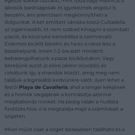
egésze sokkal tisztább, mint Ibiza vagy Mallorca, a
lakosok barátságosak és igyekeznek angolul is
beszélni, ami jelentősen megkönnyítheti a
dolgunkat. A két említett városka közül Cuitadella
az izgalmasabb, itt nem szabad kihagyni a szombati
piacot, és kicsinyke katedrálisa is szemrevaló.
Érdemes biciklit bérelni, és ha ez a város lesz a
bázishelyünk, innen 1-2 óra alatt mindent
bebarangolhatunk a pazar bicikliutakon. Vagy
béreljünk autót jó előre (akkor olcsóbb), és
cirkáljunk így a strandok között, amíg meg nem
találjuk a leginkább kedvünkre valót. Ilyen lehet a
festői
Playa de Cavalleria
, ahol a tenger kékjének
és a homok sárgájának a kontrasztja azonnal
megbabonáz minket. Ha pedig valaki a nudista
fürdőzés híve, ő is megtalálja majd a számításait a
szigeten.
Mivel műút csak a sziget belsejében található és a