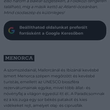
első három a Baleár-szigeteken, a Földközi-tengeren
található, míg a másik kettő az Atlanti-óceánban.
Mind csodaszép és különleges!
Beállíthatod oldalunkat preferált
forrásként a Google Keresőben
MENORCA
A szomszédainál, Mallorcánál és Ibizánál kevésbé
ismert Menorca szépen megőrzött és kevésbé
turistás, emellett az UNESCO bioszféra
rezervátumainak egyike, mivel több állat- és
növényfaj a világon egyedül itt él.. A Paradicsomnak
ez a kis zuga egy sor békés patakot és kies
vidékeket rejt, amelyet olaj- és ciprusfák