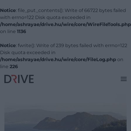
Notice
: file_put_contents(): Write of 66722 bytes failed
with errno=122 Disk quota exceeded in
/home/ashrayae/drive.hu/wire/core/WireFileTools.php
on line
1136
Notice
: fwrite(): Write of 239 bytes failed with errno=122
Disk quota exceeded in
/home/ashrayae/drive.hu/wire/core/FileLog.php
on
line
226