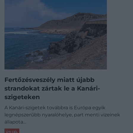
Fertőzésveszély miatt újabb
strandokat zártak le a Kanári-
szigeteken
A Kanári-szigetek továbbra is Európa egyik
legnépszerűbb nyaralóhelye, part menti vizeinek
állapota…
ÚTI CÉL