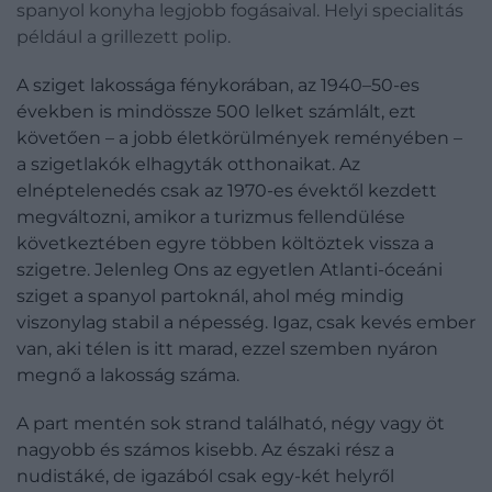
spanyol konyha legjobb fogásaival. Helyi specialitás
például a grillezett polip.
A sziget lakossága fénykorában, az 1940–50-es
években is mindössze 500 lelket számlált, ezt
követően – a jobb életkörülmények reményében –
a szigetlakók elhagyták otthonaikat. Az
elnéptelenedés csak az 1970-es évektől kezdett
megváltozni, amikor a turizmus fellendülése
következtében egyre többen költöztek vissza a
szigetre. Jelenleg Ons az egyetlen Atlanti-óceáni
sziget a spanyol partoknál, ahol még mindig
viszonylag stabil a népesség. Igaz, csak kevés ember
van, aki télen is itt marad, ezzel szemben nyáron
megnő a lakosság száma.
A part mentén sok strand található, négy vagy öt
nagyobb és számos kisebb. Az északi rész a
nudistáké, de igazából csak egy-két helyről