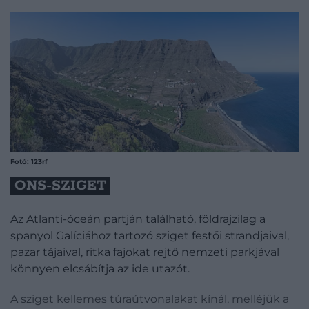
Fotó: 123rf
ONS-SZIGET
Az Atlanti-óceán partján található, földrajzilag a
spanyol Galíciához tartozó sziget festői strandjaival,
pazar tájaival, ritka fajokat rejtő nemzeti parkjával
könnyen elcsábítja az ide utazót.
A sziget kellemes túraútvonalakat kínál, melléjük a