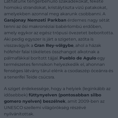
Láthatunk tengerbehulló szakadékokat, fekete
homokú strandokat, kristálytiszta vizű patakokat,
amelyekben azonnal meg akarunk csobbanni. A
Garajonay Nemzeti Parkban
érdemes nagy sétát
tenni az ősi makronéziai babérlombú erdőben,
amely egykor az egész trópusi övezetet beborította.
Aki pedig egyszer is járt a szigeten, azóta is
visszavágyik a
Gran Rey-völgybe
, ahol a házak
hófehér falai tökéletes összhangot alkotnak a
pálmafákkal borított tájjal.
Pueblo de Agulo
egy
természetes fennsíkon helyezkedik el, ahonnan
fenséges látvány tárul elénk a csodaszép óceánra és
a tenerifei Teide csúcsra.
A sziget érdekessége, hogy a helyiek (leginkább az
idősebbek)
füttynyelven (pontosabban silbo
gomero nyelven) beszélnek
, amit 2009-ben az
UNESCO szellemi világörökség részévé
nyilvánítottak.