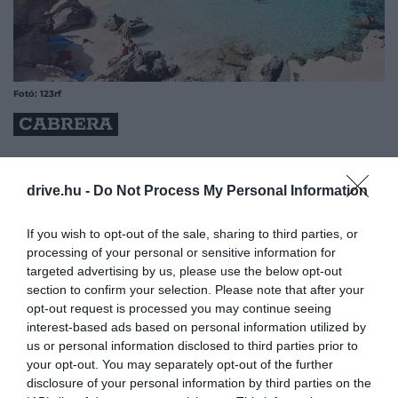
Fotó: 123rf
CABRERA
Cabrera szigete egy parányi, természetes sziget
Mallorca déli partjainál, amelynek teljes területe alig
drive.hu -
Do Not Process My Personal Information
19 km², mégis rendkívül mozgalmas történelmi
múltat tudhat magam mögött. A középkorban az
If you wish to opt-out of the sale, sharing to third parties, or
oszmán birodalom előretolt katonai bázisa
processing of your personal or sensitive information for
targeted advertising by us, please use the below opt-out
működött a szigeten, de volt a napóleoni háborúk
section to confirm your selection. Please note that after your
idején börtönsziget francia katonák számára, és
opt-out request is processed you may continue seeing
csatároztak itt a spanyol polgárháborúban is. Ennek
interest-based ads based on personal information utilized by
megfelelően számos látványos emlékkel is
us or personal information disclosed to third parties prior to
találkozhat az idelátogató: például mára lakatlan 14.
your opt-out. You may separately opt-out of the further
században épült falvakkal, egy erődtorony romjaival,
disclosure of your personal information by third parties on the