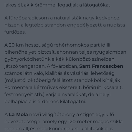
lakos él, akik örömmel fogadják a látogatókat.
A fürdőparadicsom a naturalisták nagy kedvence,
hiszen a legtöbb strandon engedélyezett a nudista
fürdőzés.
A 20 km hosszúságú fehérhomokos part idilli
pihenőhelyet biztosít, ahonnan teljes nyugalomban
gyönyörködhetünk a kék különböző színeiben
játszó tengerben. A fővárosban,
Sant Francescben
számos látnivaló, kiállítás és vásárlási lehetőség
(májustól októberig felállított standokból kínálják
Formentera kézműves ékszereit, bőráruit, kosarait,
festményeit stb.) várja a nyaralókat, de a helyi
bolhapiacra is érdemes kilátogatni.
A
La Mola
nevű világítótorony a sziget egyik fő
nevezetessége, amely egy 120 méter magas szikla
tetején áll, és még koncerteket, kiállításokat is