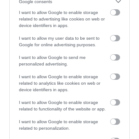
Ezen kívül Cabrerának gyönyörű sziklái és strandjai
Google consents
vannak, ráadásul páratlan madárvilág is színesíti a
I want to allow Google to enable storage
szigetet, néhány kihalás szélén álló fajjal. A kopár,
related to advertising like cookies on web or
alacsony cserjékkel borított területeken nagyon sok
device identifiers in apps.
barlang is található, főleg a tengerparti régióban.
Talán a legnevezetesebb a sziget látnivalói között
I want to allow my user data to be sent to
szereplő úgynevezett
Kék barlang (Cova Blava) a
Google for online advertising purposes.
Cala Gandulf-öbölben
. A 160 méter hosszú
I want to allow Google to send me
képződmény csak a víz felől, hajóval érhető el.
personalized advertising.
Cabrerát a legtöbben Mallorcai nyaralásuk
I want to allow Google to enable storage
részeként, hajókirándulással keresik fel, szezonban
related to analytics like cookies on web or
naponta több hajó is megfordul itt. A sziget jórészt
device identifiers in apps.
lakatlan, ma már kizárólag
Es Port
falut lakják.
I want to allow Google to enable storage
related to functionality of the website or app.
I want to allow Google to enable storage
related to personalization.