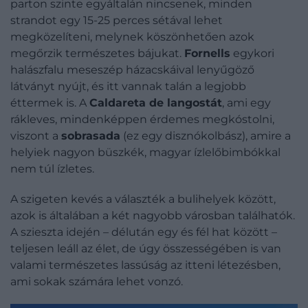
parton szinte egyáltalán nincsenek, minden
strandot egy 15-25 perces sétával lehet
megközelíteni, melynek köszönhetően azok
megőrzik természetes bájukat.
Fornells
egykori
halászfalu meseszép házacskáival lenyűgöző
látványt nyújt, és itt vannak talán a legjobb
éttermek is. A
Caldareta de langostát
, ami egy
rákleves, mindenképpen érdemes megkóstolni,
viszont a
sobrasada
(ez egy disznókolbász), amire a
helyiek nagyon büszkék, magyar ízlelőbimbókkal
nem túl ízletes.
A szigeten kevés a választék a bulihelyek között,
azok is általában a két nagyobb városban találhatók.
A szieszta idején – délután egy és fél hat között –
teljesen leáll az élet, de úgy összességében is van
valami természetes lassúság az itteni létezésben,
ami sokak számára lehet vonzó.