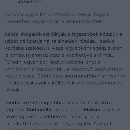
népesítenek be.
Menorca egyik fő turisztikai vonzereje, hogy a
méretéhez képest óriási a strandválaszték.
Az ide látogatók azt állítják, a legszebbek közülük a
sziget déli partjainál találhatóak, ráadásul ezek a
kevésbé szelesek is. A szél egyébként egész évben
jellemző, nyáron ez teszi elviselhetővé a klímát.
Fürödni ugyan áprilistól októberig lehet a
tengerben, a főszezon július közepétől szeptember
közepéig tart. Előtte és utána mutatóban sincsenek
turisták, csak azok a külföldiek, akik egész évben itt
laknak.
Mindössze két nagyobbacska város található a
szigeten:
Cuitadella
nyugaton, és
Mahon
délen. A
lakosság zöme ezekben él, ha erre járunk,
mindkettőt érdemes is meglátogatni. A sziget