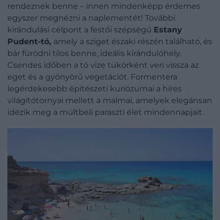
rendeznek benne – innen mindenképp érdemes
egyszer megnézni a naplementét! További
kirándulási célpont a festői szépségű
Estany
Pudent-tó,
amely a sziget északi részén található, és
bár fürödni tilos benne, ideális kirándulóhely.
Csendes időben a tó vize tükörként veri vissza az
eget és a gyönyörű vegetációt. Formentera
legérdekesebb építészeti kuriózumai a híres
világítótornyai mellett a malmai, amelyek elegánsan
idézik meg a múltbeli paraszti élet mindennapjait.