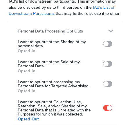
egy tengeri temetővel és a Punta de Anciola-fok
IAB’s list of downstream participants. This information may
also be disclosed by us to third parties on the
IAB’s List of
világítótornyával.
Downstream Participants
that may further disclose it to other
third parties.
A sziget neve a katalán cabra = kecske szóból
származik, utalásképpen az évezredekig itt élt
Please note that this website/app uses one or more Google
Personal Data Processing Opt Outs
vadkecskékre, amelyek sajnos pár éve kipusztultak.
services and may gather and store information including but
A hihetetlen tengeri ökoszisztémával rendelkező
not limited to your visit or usage behaviour. You may click to
I want to opt-out of the Sharing of my
personal data.
grant or deny consent to Google and its third-party tags to
sziget tágabb környezetével együtt alkotja az
Opted In
use your data for below specified purposes in below Google
Archipelago de Cabrera Nemzeti Parkot
.
consent section.
I want to opt-out of the Sale of my
Personal Data.
Leginkább azok látogatják, akik szeretnék
Opted In
megcsodálni a tengeri élővilágot, ugyanis számos
I want to opt-out of processing my
teknősnek, delfinnek és trópusi halfajnak ad
Personal Data for Targeted Advertising.
otthont.
Opted In
I want to opt-out of Collection, Use,
Az ismerkedést a sziget élővilágával érdemes a
Retention, Sale, and/or Sharing of my
Colònia de Sant Jordi
városában található látogatói
Personal Data that Is Unrelated with the
Purposes for which it was collected.
információs központban kezdeni, amely közelebb
Opted Out
visz a mediterrán sziget flórájához és faunájához.