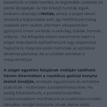
beszélünk, a többi textiles, és leginkább családok és
párok látogatják. Az ide érkező turisták egyik
kedvenc strandja a
Melide,
amely a sziget lakott
részétől a legtávolabb esik, így hétfőtől péntekig
cseppet sem zsúfolt, ellenben elképesztően
gyönyörű innen a kilátás: a vadvilág, sziklák, homok,
sirályok… Ha átfogóbb képet szeretnénk kapni a
sziget strandjairól, befizethetünk egy szigetnéző
hajóútra is, melynek során nemcsak az ejtőzésre
alkalmas partokat, de a túloldali sziklákat is
megnézhetjük.
A sziget egyetlen falujának mólóján található
három éttermében a rusztikus galíciai konyha
ételeit kínálják,
amelyek egyszerűek és remekbe
szabottak – különösen a polipból készültek. Ha
pedig feltankoltunk, e pontból különféle
túraútvonalakon indulhatunk el a szélrózsa minden
irányába. Ha éjjel indulunk útnak, életre szóló