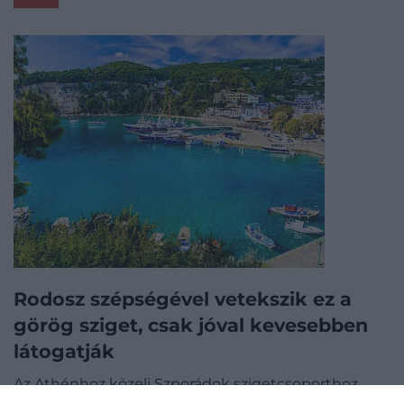
Rodosz szépségével vetekszik ez a
görög sziget, csak jóval kevesebben
látogatják
Az Athénhoz közeli Szporádok szigetcsoporthoz