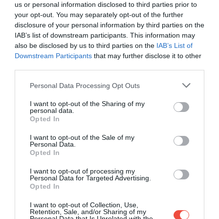
Principe szigete
számos festői homokos strandnak
us or personal information disclosed to third parties prior to
your opt-out. You may separately opt-out of the further
és buja dzsungelnek ad otthont, de tökéletes hely a
disclosure of your personal information by third parties on the
legkülönfélébb tevékenységekhez – legyen szó
IAB’s list of downstream participants. This information may
búvárkodásró, szörfözésről vagy akár a helyi
also be disclosed by us to third parties on the
IAB’s List of
különleges állatvilág megfigyeléséről. A
Praia
Downstream Participants
that may further disclose it to other
Banana strand
talán a régió leghíresebb
third parties.
látványossága, nevét egyedi alakjáról kapta. A
Please note that this website/app uses one or more Google
Personal Data Processing Opt Outs
sokáig portugál fennhatóság alá tartozó szigetvilág
services and may gather and store information including but
minden szegletéből árad a nyugalom és a csend,
not limited to your visit or usage behaviour. You may click to
I want to opt-out of the Sharing of my
turistaáradattal aligha találkozunk itt
personal data.
grant or deny consent to Google and its third-party tags to
Opted In
látogatásunkkor.
use your data for below specified purposes in below Google
consent section.
I want to opt-out of the Sale of my
Personal Data.
Ha mégis a sziget kicsit nyüzsgőbb
Opted In
oldalára lennénk kíváncsiak, nézzünk szét
I want to opt-out of processing my
São Toméba, ahol számos templomon,
Personal Data for Targeted Advertising.
Opted In
múzeumon és emlékművön keresztül
megismerkedhetünk a helyiek
I want to opt-out of Collection, Use,
történelmével és kultúrájával.
Retention, Sale, and/or Sharing of my
Personal Data that Is Unrelated with the