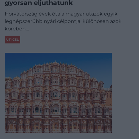
gyorsan eljuthatunk
Horvátország évek óta a magyar utazók egyik
legnépszerűbb nyári célpontja, különösen azok
körében…
ÚTI CÉL