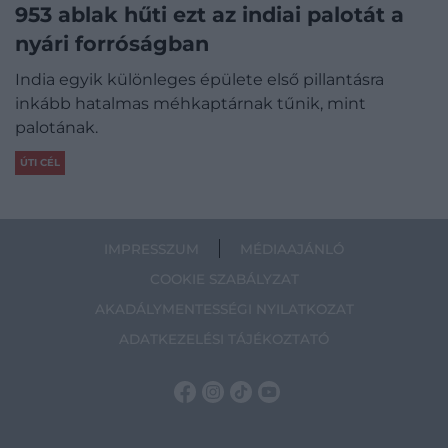
953 ablak hűti ezt az indiai palotát a
nyári forróságban
India egyik különleges épülete első pillantásra
inkább hatalmas méhkaptárnak tűnik, mint
palotának.
ÚTI CÉL
IMPRESSZUM
MÉDIAAJÁNLÓ
COOKIE SZABÁLYZAT
AKADÁLYMENTESSÉGI NYILATKOZAT
ADATKEZELÉSI TÁJÉKOZTATÓ