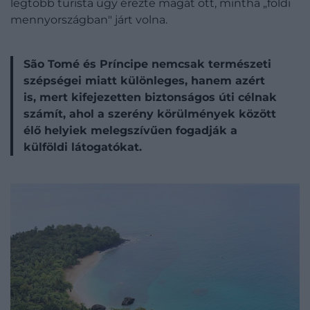
legtöbb turista úgy érezte magát ott, mintha „földi
mennyországban" járt volna.
São Tomé és Príncipe nemcsak természeti
szépségei miatt különleges, hanem azért
is, mert kifejezetten biztonságos úti célnak
számít, ahol a szerény körülmények között
élő helyiek melegszívűen fogadják a
külföldi látogatókat.