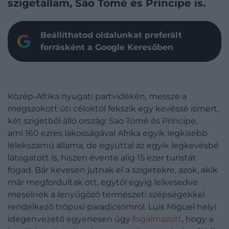
szigetállam, São Tomé és Príncipe is.
Beállíthatod oldalunkat preferált
forrásként a Google Keresőben
Közép-Afrika nyugati partvidékén, messze a
megszokott úti céloktól fekszik egy kevéssé ismert,
két szigetből álló ország: Sao Tomé és Príncipe,
ami 160 ezres lakosságával Afrika egyik legkisebb
lélekszámú állama, de egyúttal az egyik legkevésbé
látogatott is, hiszen évente alig 15 ezer turistát
fogad. Bár kevesen jutnak el a szigetekre, azok, akik
már megfordultak ott, egytől egyig lelkesedve
mesélnek a lenyűgöző természeti szépségekkel
rendelkező trópusi paradicsomról. Luis Miguel helyi
idegenvezető egyenesen úgy
fogalmazott
, hogy a