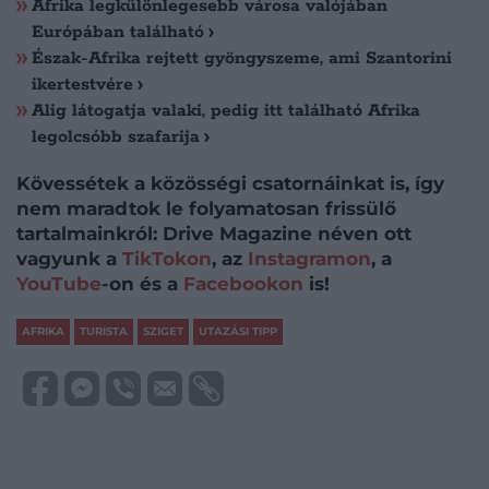
Afrika legkülönlegesebb városa valójában
Európában található
Észak-Afrika rejtett gyöngyszeme, ami Szantorini
ikertestvére
Alig látogatja valaki, pedig itt található Afrika
legolcsóbb szafarija
Kövessétek a közösségi csatornáinkat is, így
nem maradtok le folyamatosan frissülő
tartalmainkról: Drive Magazine néven ott
vagyunk a
TikTokon
, az
Instagramon
, a
YouTube
-on és a
Facebookon
is!
AFRIKA
TURISTA
SZIGET
UTAZÁSI TIPP