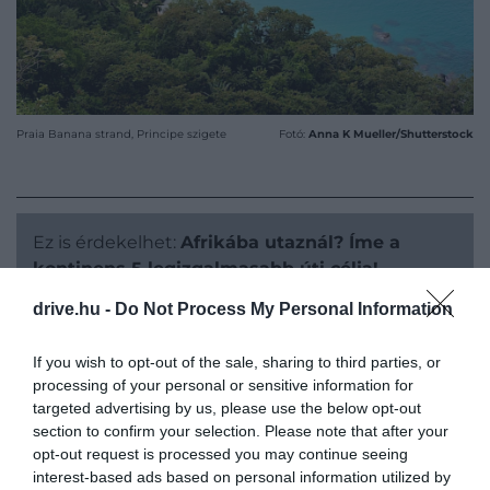
Praia Banana strand, Principe szigete
Fotó:
Anna K Mueller/Shutterstock
Ez is érdekelhet:
Afrikába utaznál? Íme a
kontinens 5 legizgalmasabb úti célja!
drive.hu -
Do Not Process My Personal Information
If you wish to opt-out of the sale, sharing to third parties, or
processing of your personal or sensitive information for
MIÉRT ÉRDEMES EGYSZER AZ
targeted advertising by us, please use the below opt-out
section to confirm your selection. Please note that after your
ÉLETBEN LÁTNI?
opt-out request is processed you may continue seeing
interest-based ads based on personal information utilized by