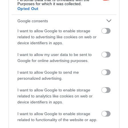
Purposes for which it was collected.
Opted Out
Google consents
I want to allow Google to enable storage
related to advertising like cookies on web or
device identifiers in apps.
I want to allow my user data to be sent to
Google for online advertising purposes.
I want to allow Google to send me
personalized advertising.
I want to allow Google to enable storage
Sao Tomé és Príncipe
Fotó:
Xinowap, Shutterstock
related to analytics like cookies on web or
device identifiers in apps.
AMI AZ ODAJUTÁST ILLETI
I want to allow Google to enable storage
related to functionality of the website or app.
Bár közvetlen járat nem közlekedik
Budapestről
São Tomé és Príncipe szigetére, egy vagy két