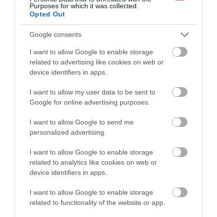
Purposes for which it was collected.
ÍGY VEHETJÜK ÉSZRE AZ ÁGYI
Opted Out
POLOSKA JELEIT A SZÁLLÁSON
Google consents
Seeley hozzátette, hogy a rovarok felderítését
I want to allow Google to enable storage
tovább nehezíti, hogy az ágyi poloskák akár egy évig
related to advertising like cookies on web or
device identifiers in apps.
is életben maradhatnak táplálék nélkül. Tanácsa
szerint a szálláshelyre érkezve érdemes minden
I want to allow my user data to be sent to
esetben átvizsgálni a matracot, különösen a
Google for online advertising purposes.
varrások, a címkék és a szegélyek környékét.
Emellett az ágykeretet, a fejtámlát, az
I want to allow Google to send me
éjjeliszekrényeket, a kárpitozott székeket, valamint
personalized advertising.
a csomagtartó állványokat is ajánlott ellenőrizni.
I want to allow Google to enable storage
related to analytics like cookies on web or
device identifiers in apps.
Nem feltétlenül magukat a rovarokat kell
keresni. A sötét pöttyök, a rozsdaszínű
I want to allow Google to enable storage
foltok vagy az apró petecsomók gyakran
related to functionality of the website or app.
az első jelei lehetnek annak, hogy ágyi