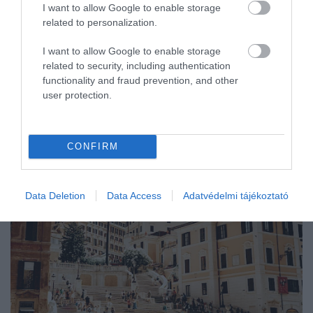
poloskák vannak a szobában.
I want to allow Google to enable storage
related to personalization.
I want to allow Google to enable storage
EZEKEN AZ EURÓPAI ÚTI CÉLOKON
related to security, including authentication
functionality and fraud prevention, and other
PANASZKODTAK A LEGTÖBBEN ÁGYI
user protection.
POLOSKÁKRA
CONFIRM
Data Deletion
Data Access
Adatvédelmi tájékoztató