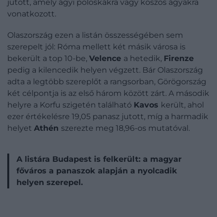
jutott, amely ágyi poloskákra vagy koszos ágyakra
vonatkozott.
Olaszország ezen a listán összességében sem
szerepelt jól: Róma mellett két másik városa is
bekerült a top 10-be,
Velence
a hetedik,
Firenze
pedig a kilencedik helyen végzett. Bár Olaszország
adta a legtöbb szereplőt a rangsorban, Görögország
két célpontja is az első három között zárt. A második
helyre a Korfu szigetén található
Kavos
került, ahol
ezer értékelésre 19,05 panasz jutott, míg a harmadik
helyet
Athén
szerezte meg 18,96-os mutatóval.
A listára Budapest is felkerült: a magyar
főváros a panaszok alapján a nyolcadik
helyen szerepel.