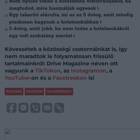
Nem nyúlsz többé a hotelszoba vízforralójához, ha
megtudod, mire használják egyesek
Egy takarító elárulta, mi az az 5 dolog, amit mindig
piszkosan hagynak a hotelszobákban
3 dolog, amit jobb, ha nem tudsz a hotelszobákról
egy volt szobalány szerint
Kövessétek a közösségi csatornáinkat is, így
nem maradtok le folyamatosan frissülő
tartalmainkról: Drive Magazine néven ott
vagyunk a
TikTokon
, az
Instagramon
, a
YouTube
-on és a
Facebookon
is!
POLOSKA
RANGSOR
OLASZORSZÁG