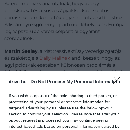
Az eredmények arra utalnak, hogy az ágyi
poloskákkal és a koszos ágyakkal kapcsolatos
panaszok nem köthetők egyetlen utazási típushoz.
A listán nyüzsgő tengerparti üdülőhelyek és Európa
legnépszerűbb városi célpontjai egyaránt
szerepelnek.
Martin Seeley
, a MattressNextDay vezérigazgatója
és szakértője a
Daily Mailnek
arról beszélt, hogy az
ágyi poloskák esetében különösen problémás a
kései felismerés
: az utazók gyakran csak hetekkel
később veszik észre, hogy hazavitték a rovarokat,
drive.hu -
Do Not Process My Personal Information
amelyek könnyen megbújhatnak a ruhákban, a
bőröndökben vagy akár a kárpitozott bútorokban is.
If you wish to opt-out of the sale, sharing to third parties, or
processing of your personal or sensitive information for
A gond ráadásul gyorsan súlyosbodhat. Ami
targeted advertising by us, please use the below opt-out
kezdetben egyetlen rovarnak tűnik, rövid idő alatt
section to confirm your selection. Please note that after your
jóval nagyobb problémává válhat, mivel a nőstény
opt-out request is processed you may continue seeing
interest-based ads based on personal information utilized by
ágyi poloskák két hónap alatt akár 200-500 petét is