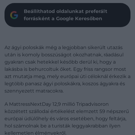
Beállíthatod oldalunkat preferált
forrásként a Google Keresőben
Az ágyi poloskák még a legjobban sikerült utazás
után is komoly bosszúságot okozhatnak, ráadásul
gyakran csak hetekkel később derül ki, hogy a
lakásba is behurcoltuk őket. Egy friss rangsor most
azt mutatja meg, mely európai úti céloknál érkezik a
legtöbb panasz ágyi poloskákra, koszos ágyakra és
szennyezett matracokra.
A MattressNextDay 12,9 millió Tripadvisoron
közzétett szállodai értékelést elemzett 59 népszerű
európai üdülőhely és város esetében, hogy feltárja,
hol számolnak be a turisták leggyakrabban ilyen
kellemetlen élményekről.