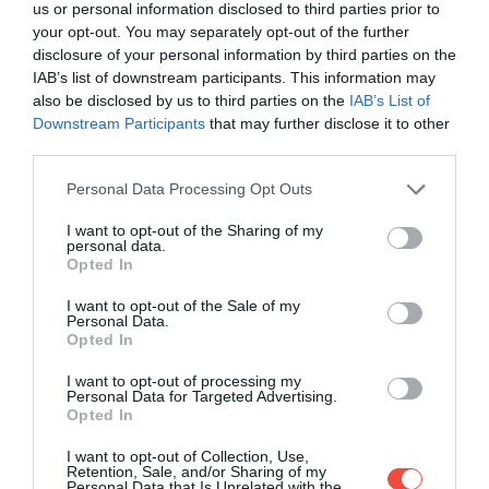
us or personal information disclosed to third parties prior to
lerakhatnak. Emiatt a fertőzés gyorsabban
your opt-out. You may separately opt-out of the further
terjedhet, mint azt a legtöbben elsőre gondolnák.
disclosure of your personal information by third parties on the
IAB’s list of downstream participants. This information may
also be disclosed by us to third parties on the
IAB’s List of
Downstream Participants
that may further disclose it to other
third parties.
Please note that this website/app uses one or more Google
Personal Data Processing Opt Outs
services and may gather and store information including but
not limited to your visit or usage behaviour. You may click to
I want to opt-out of the Sharing of my
personal data.
grant or deny consent to Google and its third-party tags to
Opted In
use your data for below specified purposes in below Google
consent section.
I want to opt-out of the Sale of my
Personal Data.
Opted In
I want to opt-out of processing my
Personal Data for Targeted Advertising.
Opted In
Illusztráció
Fotó:
New Africa, Shutterstock
I want to opt-out of Collection, Use,
Retention, Sale, and/or Sharing of my
Personal Data that Is Unrelated with the