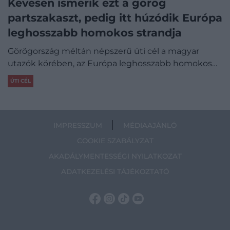
Kevesen ismerik ezt a görög
partszakaszt, pedig itt húzódik Európa
leghosszabb homokos strandja
Görögország méltán népszerű úti cél a magyar
utazók körében, az Európa leghosszabb homokos…
ÚTI CÉL
IMPRESSZUM
MÉDIAAJÁNLÓ
COOKIE SZABÁLYZAT
AKADÁLYMENTESSÉGI NYILATKOZAT
ADATKEZELÉSI TÁJÉKOZTATÓ