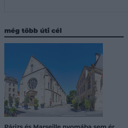
még több úti cél
Párizs és Marseille nyomába sem ér