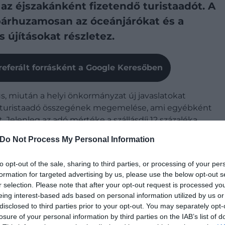
 éjszakánként fizetendő turistaadót. A
párhuzamosan az óceánjárókat és a
s újításokat részletez.
referált forrásként a Google Keresőben
, miután a helyi önkormányzat új javaslatokat
e a turistaadó összegének megemelése, ami egyébként
elenleg az adó mértéke a szállásdíj 12 százaléka,
Do Not Process My Personal Information
alékra emelné a turistaadót.
to opt-out of the sale, sharing to third parties, or processing of your per
formation for targeted advertising by us, please use the below opt-out s
r selection. Please note that after your opt-out request is processed y
eing interest-based ads based on personal information utilized by us or
disclosed to third parties prior to your opt-out. You may separately opt-
losure of your personal information by third parties on the IAB’s list of