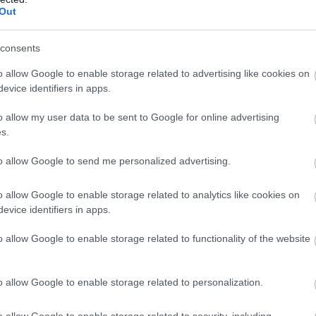
Out
consents
Fotó:
VENUS MAJOR, Unsplash
o allow Google to enable storage related to advertising like cookies on
őre „csak” 16 százalékra húznák fel az összeget, majd
evice identifiers in apps.
al módosítanák. Indoklásuk szerint Amszterdam
o allow my user data to be sent to Google for online advertising
ó viszont óriási terhet helyez a közterületekre, az
s.
sokra.
to allow Google to send me personalized advertising.
o allow Google to enable storage related to analytics like cookies on
evice identifiers in apps.
NTÖTT A TURISTAADÓ MEGEMELÉSE
o allow Google to enable storage related to functionality of the website
ÓKNAK IGAZSÁGOSABB MÉRTÉKBEN
o allow Google to enable storage related to personalization.
 A VÁROS FENNTARTÁSÁHOZ,
S MENEDZSELÉSÉHEZ.
o allow Google to enable storage related to security, including