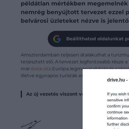
példátlan mértékben megemelnék az
nemrég benyújtott tervezet ezzel 
belvárosi üzleteket nézve is jelentő
Beállíthatod oldalunkat p
Amszterdamban teljesen átalakulhat a turizmus
terjesztett elő. A tervezet legfontosabb rész
már
évek óta
Európa legmagasabbjának számít. J
illetve egynapos turisták esetén 15 euró.
drive.hu -
Az új vezetés viszont végső soron 20 száz
If you wish 
sensitive in
confirm you
continue se
information 
further disc