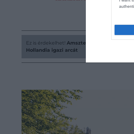
authenti
Ez is érdekelhet!
Amszterdamon túl: 7 bájos
Hollandia igazi arcát