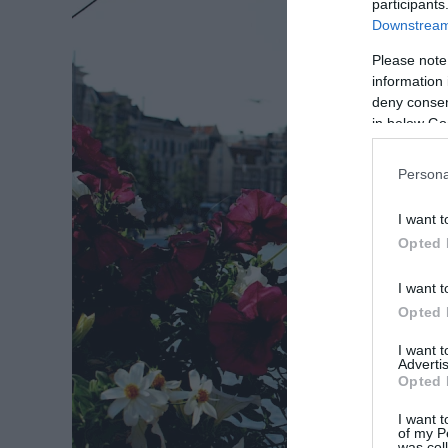
participants
Downstream 
Please note
information 
deny consent
in below Go
Persona
I want t
Opted 
I want t
Opted 
I want 
Advertis
Opted 
I want t
of my P
was col