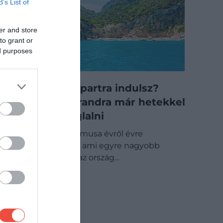
B’s List of
er and store
to grant or
ed purposes
Olasz tengerpartra indulsz?
Több álomstrandra már hetekkel
előre kell foglalni
Olaszország turizmusa évről évre
rekordokat dönt, ami egyre nagyobb
nyomást helyez az ország…
ÚTI CÉL