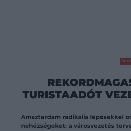
ÚTI C
REKORDMAGAS
TURISTAADÓT VEZ
Amszterdam radikális lépésekkel o
nehézségeket: a városvezetés terve