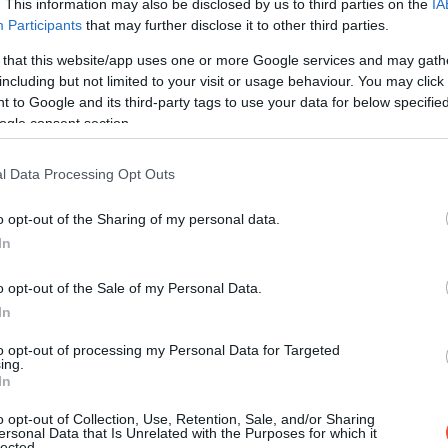
. This information may also be disclosed by us to third parties on the
IA
Participants
that may further disclose it to other third parties.
 that this website/app uses one or more Google services and may gath
including but not limited to your visit or usage behaviour. You may click 
 to Google and its third-party tags to use your data for below specifi
ogle consent section.
l Data Processing Opt Outs
o opt-out of the Sharing of my personal data.
In
o opt-out of the Sale of my Personal Data.
In
to opt-out of processing my Personal Data for Targeted
ing.
In
o opt-out of Collection, Use, Retention, Sale, and/or Sharing
ersonal Data that Is Unrelated with the Purposes for which it
lected.