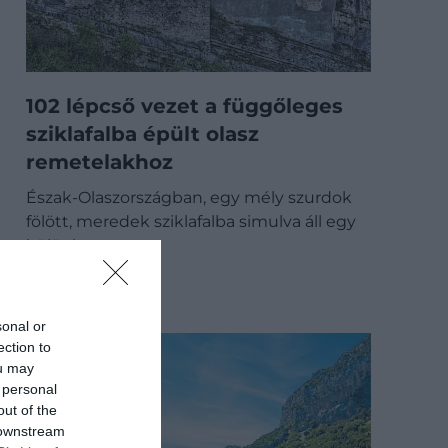
102 lépcső vezet a függőleges
sziklafalba épült olasz
remetelakhoz
Észak-Olaszországban, egy mély szurdok
fölött, meredek sziklafalba simulva áll egy
különleges…
ÚTI CÉL
sonal or
ection to
ou may
 personal
out of the
 downstream