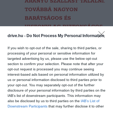
ARÁNYÚ SZÁLLÁST TALÁLNI.
TOVÁBBÁ NAGYON
BARÁTSÁGOS ÉS
VISZONYLAG BIZTONSÁGOS.
drive.hu -
Do Not Process My Personal Information
If you wish to opt-out of the sale, sharing to third parties, or
processing of your personal or sensitive information for
targeted advertising by us, please use the below opt-out
section to confirm your selection. Please note that after your
opt-out request is processed you may continue seeing
Ez is tetszeni fog!
Az 5 legjobb túraútvonal
interest-based ads based on personal information utilized by
Lengyelországban egy intenzív kiránduláshoz
us or personal information disclosed to third parties prior to
your opt-out. You may separately opt-out of the further
disclosure of your personal information by third parties on the
IAB’s list of downstream participants. This information may
Mások a húsvéti időszak nyüzsgését emelték ki,
also be disclosed by us to third parties on the
IAB’s List of
amely alkalmával betekintést nyertek az ünnep
Downstream Participants
that may further disclose it to other
hagyományaiba, piacok között sétálhattak át és
third parties.