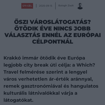
Balogh Zsolt
ÚTI CÉL
2025-09-15
ŐSZI VÁROSLÁTOGATÁS?
ÖTÖDIK ÉVE NINCS JOBB
VÁLASZTÁS ENNÉL AZ EURÓPAI
CÉLPONTNÁL
Krakkó immár ötödik éve Európa
legjobb city break úti célja: a Which?
Travel felmérése szerint a lengyel
város verhetetlen ár-érték aránnyal,
remek gasztronómiával és hangulatos
kulturális látnivalókkal várja a
látogatókat.