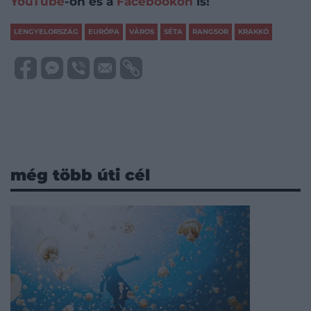
YouTube
-on és a
Facebookon
is!
LENGYELORSZÁG
EURÓPA
VÁROS
SÉTA
RANGSOR
KRAKKÓ
még több úti cél