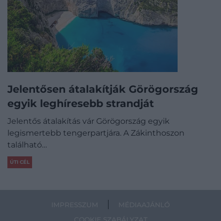
Jelentősen átalakítják Görögország
egyik leghíresebb strandját
Jelentős átalakítás vár Görögország egyik
legismertebb tengerpartjára. A Zákinthoszon
található…
ÚTI CÉL
IMPRESSZUM
MÉDIAAJÁNLÓ
COOKIE SZABÁLYZAT