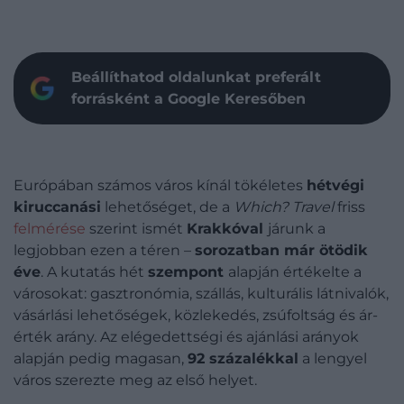
Beállíthatod oldalunkat preferált
forrásként a Google Keresőben
Európában számos város kínál tökéletes
hétvégi
kiruccanási
lehetőséget, de a
Which? Travel
friss
felmérése
szerint ismét
Krakkóval
járunk a
legjobban ezen a téren –
sorozatban már ötödik
éve
. A kutatás hét
szempont
alapján értékelte a
városokat: gasztronómia, szállás, kulturális látnivalók,
vásárlási lehetőségek, közlekedés, zsúfoltság és ár-
érték arány. Az elégedettségi és ajánlási arányok
alapján pedig magasan,
92 százalékkal
a lengyel
város szerezte meg az első helyet.