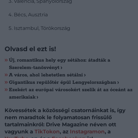
Valencia, Spanyolország
Bécs, Ausztria
Isztambul, Törökország
Olvasd el ezt is!
Új, romantikus hely egy sétához: átadták a
Szerelem-tanösvényt
A város, ahol lehetetlen sétálni
Gigantikus repülőtér épül Lengyelországban
Ezekért az európai városokért szelik át az óceánt az
amerikaiak
Kövessétek a közösségi csatornáinkat is, így
nem maradtok le folyamatosan frissülő
tartalmainkról: Drive Magazine néven ott
vagyunk a
TikTokon
, az
Instagramon
, a