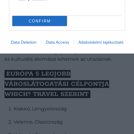
Krakkó, Lengyelország
Fotó:
Tomasz Tomal/Unsplash
CONFIRM
Krakkó ráadásul tökéletes kiindulópont valamilyen
egynapos kiránduláshoz: a városból könnyen
Data Deletion
Data Access
Adatvédelmi tájékoztató
elérhető a híres
wieliczkai sóbánya
, valamint
Auschwitz
emlékhelye, amelyek fontos történelmi
és kulturális állomásai lehetnek az utazásnak.
EURÓPA 5 LEGJOBB
VÁROSLÁTOGATÁSI CÉLPONTJA
WHICH? TRAVEL SZERINT
Krakkó, Lengyelország
Velence, Olaszország