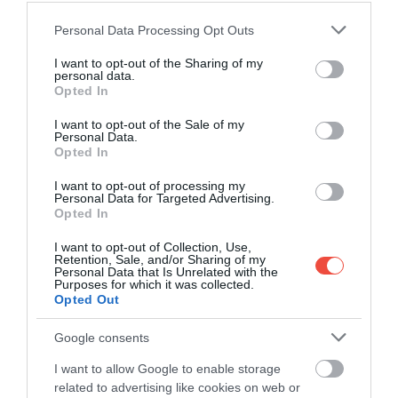
még lovaskocsikkal is találkoztak. A tiszta utcák
Please note that this website/app uses one or more Google
Personal Data Processing Opt Outs
melletti templomokat és parkokat különösen
services and may gather and store information including but
élvezték. Egy TripAdvisor-kommentelő így
not limited to your visit or usage behaviour. You may click to
I want to opt-out of the Sharing of my
personal data.
fogalmazott:
grant or deny consent to Google and its third-party tags to
Opted In
use your data for below specified purposes in below Google
consent section.
I want to opt-out of the Sale of my
Personal Data.
Opted In
I want to opt-out of processing my
Personal Data for Targeted Advertising.
GYÖNYÖRŰ VÁROS, AMIT
Opted In
SZÍVBŐL AJÁNLOK
I want to opt-out of Collection, Use,
MINDENKINEK, AKI EGY KIS
Retention, Sale, and/or Sharing of my
Personal Data that Is Unrelated with the
Purposes for which it was collected.
ÍZELÍTŐT SZERETNE KAPNI
Opted Out
LENGYELORSZÁGBÓL.
Google consents
RENGETEG LÁTNIVALÓ
I want to allow Google to enable storage
TALÁLHATÓ ITT, VALAMINT
related to advertising like cookies on web or