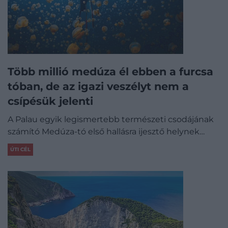
Több millió medúza él ebben a furcsa
tóban, de az igazi veszélyt nem a
csípésük jelenti
A Palau egyik legismertebb természeti csodájának
számító Medúza-tó első hallásra ijesztő helynek…
ÚTI CÉL