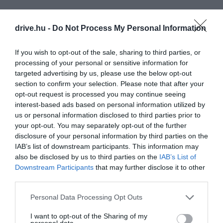
drive.hu -
Do Not Process My Personal Information
Dubaj 25 év alatt épült fel: a sivatagból kimagasló
épületek ultramodernek, gombamód nőnek ki a
If you wish to opt-out of the sale, sharing to third parties, or
földből, minden nagyon fejlett, így bárhol járunk,
processing of your personal or sensitive information for
„okosmegoldásokat" látunk, és pár kilométert
targeted advertising by us, please use the below opt-out
autózva a városból már a kihalt sivatagban találjuk
section to confirm your selection. Please note that after your
magunkat. Cooky szereti, hogy bármikor tér vissza a
opt-out request is processed you may continue seeing
városba, van valami új látványosság, néhány hónap
interest-based ads based on personal information utilized by
alatt felhúznak egy újabb tornyot vagy egy
us or personal information disclosed to third parties prior to
óriáskereket
. Ha télen indulunk Dubajba, kellemes
your opt-out. You may separately opt-out of the further
disclosure of your personal information by third parties on the
25-30 fokos melegbe érkezünk, ami már
IAB’s list of downstream participants. This information may
önmagában is elég csábítóan hangzik, de Cooky
also be disclosed by us to third parties on the
IAB’s List of
még felsorol pár okot, amiért érdemes ide is
Downstream Participants
that may further disclose it to other
ellátogatnunk.
third parties.
Please note that this website/app uses one or more Google
Personal Data Processing Opt Outs
services and may gather and store information including but
not limited to your visit or usage behaviour. You may click to
I want to opt-out of the Sharing of my
personal data.