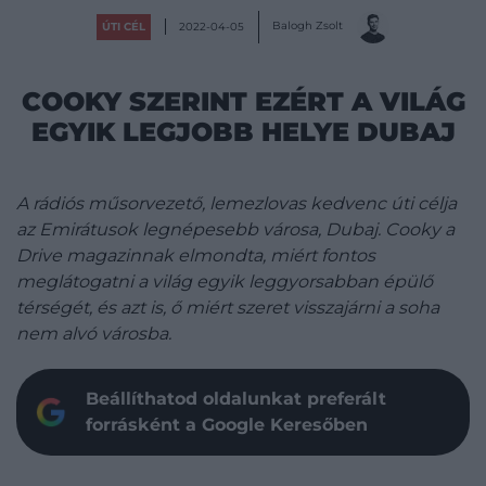
Balogh Zsolt
ÚTI CÉL
2022-04-05
COOKY SZERINT EZÉRT A VILÁG
EGYIK LEGJOBB HELYE DUBAJ
A rádiós műsorvezető, lemezlovas kedvenc úti célja
az Emirátusok legnépesebb városa, Dubaj. Cooky a
Drive magazinnak elmondta, miért fontos
meglátogatni a világ egyik leggyorsabban épülő
térségét, és azt is, ő miért szeret visszajárni a soha
nem alvó városba.
Beállíthatod oldalunkat preferált
forrásként a Google Keresőben