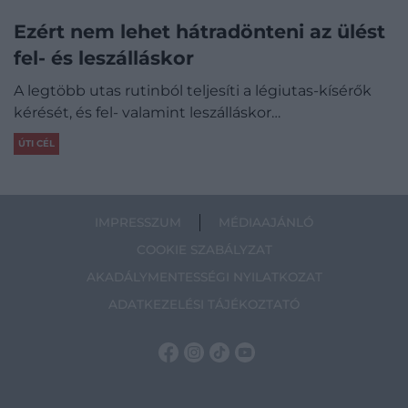
Ezért nem lehet hátradönteni az ülést
fel- és leszálláskor
A legtöbb utas rutinból teljesíti a légiutas-kísérők
kérését, és fel- valamint leszálláskor…
ÚTI CÉL
IMPRESSZUM
MÉDIAAJÁNLÓ
COOKIE SZABÁLYZAT
AKADÁLYMENTESSÉGI NYILATKOZAT
ADATKEZELÉSI TÁJÉKOZTATÓ