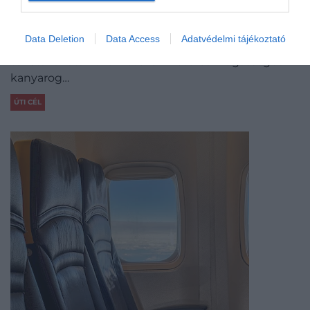
kisvasútja
Data Deletion
Data Access
Adatvédelmi tájékoztató
A francia Pireneusok egyik leglátványosabb
turistavonata közel kétezer méteres magasságban
kanyarog…
ÚTI CÉL