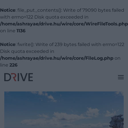
Notice
: file_put_contents(): Write of 79090 bytes failed
with errno=122 Disk quota exceeded in
/home/ashrayae/drive.hu/wire/core/WireFileTools.php
on line
1136
Notice
: fwrite(): Write of 239 bytes failed with errno=122
Disk quota exceeded in
/home/ashrayae/drive.hu/wire/core/FileLog.php
on
line
226