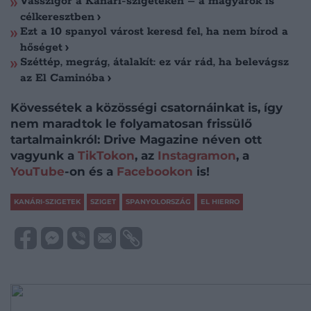
Vasszigor a Kanári-szigeteken – a magyarok is
célkeresztben
Ezt a 10 spanyol várost keresd fel, ha nem bírod a
hőséget
Széttép, megrág, átalakít: ez vár rád, ha belevágsz
az El Caminóba
Kövessétek a közösségi csatornáinkat is, így
nem maradtok le folyamatosan frissülő
tartalmainkról: Drive Magazine néven ott
vagyunk a
TikTokon
, az
Instagramon
, a
YouTube
-on és a
Facebookon
is!
KANÁRI-SZIGETEK
SZIGET
SPANYOLORSZÁG
EL HIERRO