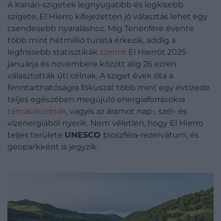
A Kanári-szigetek legnyugatibb és legkisebb
szigete, El Hierro kifejezetten jó választás lehet egy
csendesebb nyaraláshoz. Míg Tenerifére évente
több mint hétmillió turista érkezik, addig a
legfrissebb statisztikák
szerint
El Hierrót 2025
januárja és novembere között alig 26 ezren
választották úti célnak. A sziget évek óta a
fenntarthatóságra fókuszál: több mint egy évtizede
teljes egészében megújuló energiaforrásokra
támaszkodnak
, vagyis az áramot nap-, szél- és
vízenergiából nyerik. Nem véletlen, hogy El Hierro
teljes területe
UNESCO
bioszféra-rezervátum, és
geoparkként is jegyzik.