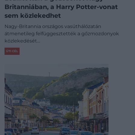
Britanniában, a Harry Potter-vonat
sem közlekedhet
Nagy-Britannia országos vasúthálózatán
átmenetileg felfüggesztették a gőzmozdonyok
közlekedését…
ÚTI CÉL