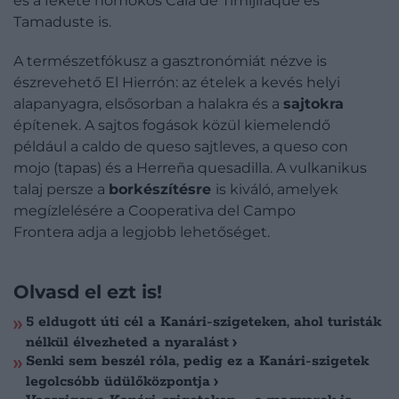
és a fekete homokos Cala de Timijiraque és
Tamaduste is.
A természetfókusz a gasztronómiát nézve is
észrevehető El Hierrón: az ételek a kevés helyi
alapanyagra, elsősorban a halakra és a
sajtokra
építenek. A sajtos fogások közül kiemelendő
például a caldo de queso sajtleves, a queso con
mojo (tapas) és a Herreña quesadilla. A vulkanikus
talaj persze a
borkészítésre
is kiváló, amelyek
megízlelésére a Cooperativa del Campo
Frontera adja a legjobb lehetőséget.
Olvasd el ezt is!
5 eldugott úti cél a Kanári-szigeteken, ahol turisták
nélkül élvezheted a nyaralást
Senki sem beszél róla, pedig ez a Kanári-szigetek
legolcsóbb üdülőközpontja