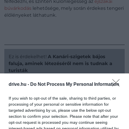
felfedezni, és szintén különlegesség az
éjszakai
búvárkodás
lehetősége, mely során érdekes tengeri
élőlényeket láthatunk.
Ez is érdekelhet!
A Kanári-szigetek bájos
faluja, aminek létezéséről nem is tudnak a
turisták
drive.hu -
Do Not Process My Personal Information
If you wish to opt-out of the sale, sharing to third parties, or
processing of your personal or sensitive information for
targeted advertising by us, please use the below opt-out
section to confirm your selection. Please note that after your
opt-out request is processed you may continue seeing
interest-based ads based on personal information utilized by