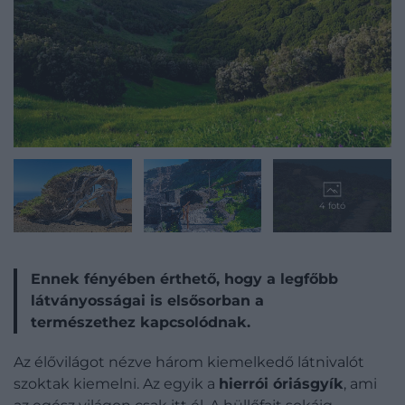
4 fotó
Ennek fényében érthető, hogy a legfőbb
látványosságai is elsősorban a
természethez kapcsolódnak.
Az élővilágot nézve három kiemelkedő látnivalót
szoktak kiemelni. Az egyik a
hierrói óriásgyík
, ami