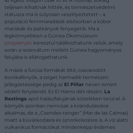
az egész világon csak itt él. A hüllőfajt sokáig
teljesen kihaltnak hitték, és természetvédelmi
státusza ma is súlyosan veszélyeztetett – a
populáció fennmaradását elsősorban a kóbor
macskák és patkányok fenyegetik. Ma a
legkönnyebben a Guinea Ökomúzeum
programján
keresztül találkozhatunk velük, amely
során a rezervátum mellett Guinea hagyományos
falujába is ellátogathatunk.
A másik a furcsa formákat öltő, csavarodott
borókafenyők, a sziget harmadik természeti
jellegzetessége pedig az
El Piñar
néven ismert
védett fenyőerdő. Ez El Hierro déli részén,
La
Restinga
apró halászfalujának közelében terül el. A
környék azonban nemcsak a kirándulásokra
alkalmas, de a „Csendes-tenger” (Mar de las Calmas)
miatt a búvárkodásra és sznorkelezésre is. A víz alatti
vulkanikus formációkat mindenképp érdemes