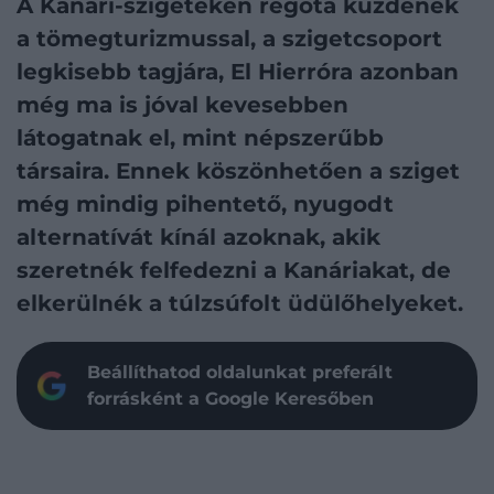
A Kanári-szigeteken régóta küzdenek
a tömegturizmussal, a szigetcsoport
legkisebb tagjára, El Hierróra azonban
még ma is jóval kevesebben
látogatnak el, mint népszerűbb
társaira. Ennek köszönhetően a sziget
még mindig pihentető, nyugodt
alternatívát kínál azoknak, akik
szeretnék felfedezni a Kanáriakat, de
elkerülnék a túlzsúfolt üdülőhelyeket.
Beállíthatod oldalunkat preferált
forrásként a Google Keresőben