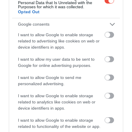
kilométer hosszan kanyarog az északi Valverde és a
Personal Data that Is Unrelated with the
Purposes for which it was collected.
sziget közepén található La Frontera között. Ez
Opted Out
keresztülhalad El Hierro egyik legismertebb
látványosságán, a szokatlanul zöld
El Golfo-völgyön
,
Google consents
amit egykor egy óriási földcsuszamlás alakított ki.
I want to allow Google to enable storage
related to advertising like cookies on web or
device identifiers in apps.
I want to allow my user data to be sent to
Google for online advertising purposes.
I want to allow Google to send me
personalized advertising.
I want to allow Google to enable storage
related to analytics like cookies on web or
device identifiers in apps.
I want to allow Google to enable storage
related to functionality of the website or app.
La Maceta természetes sziklamedencéje, El
Fotó:
trabantos, Shutterstock