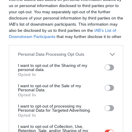
us or personal information disclosed to third parties prior to
your opt-out. You may separately opt-out of the further
disclosure of your personal information by third parties on the
IAB’s list of downstream participants. This information may
also be disclosed by us to third parties on the
IAB’s List of
Downstream Participants
that may further disclose it to other
third parties.
Please note that this website/app uses one or more Google
Personal Data Processing Opt Outs
Pico Malpaso, El Hierro, Kanári-szigetek
Fotó:
Iryna Shpulak, Shutterstock
services and may gather and store information including but
not limited to your visit or usage behaviour. You may click to
I want to opt-out of the Sharing of my
personal data.
grant or deny consent to Google and its third-party tags to
Opted In
Akik magasabb pontokra vágynának, az 1500
use your data for below specified purposes in below Google
méteres
Pico de Malpaso
hegység túraútvonalait is
consent section.
I want to opt-out of the Sale of my
Personal Data.
bejárhatják. Ettől félre fekszik a sziget őslakos
Opted In
telepeseinek, a bimache népnek emléket állító El
Julan Kulturális Park.
I want to opt-out of processing my
Personal Data for Targeted Advertising.
Opted In
A profi túrázóknak pedig kihagyhatatlan élmény
a
Camino de Jinama
ősi útvonala, ami nyolc
I want to opt-out of Collection, Use,
Retention, Sale, and/or Sharing of my