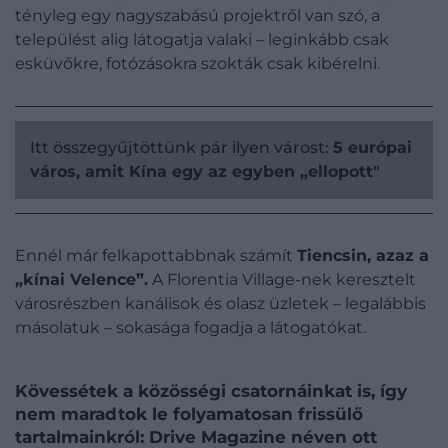
tényleg egy nagyszabású projektről van szó, a
települést alig látogatja valaki – leginkább csak
esküvőkre, fotózásokra szokták csak kibérelni.
Itt összegyűjtöttünk pár ilyen várost:
5 európai
város, amit Kína egy az egyben „ellopott"
Ennél már felkapottabbnak számít
Tiencsin, azaz a
„kínai Velence”.
A Florentia Village-nek keresztelt
városrészben kanálisok és olasz üzletek – legalábbis
másolatuk – sokasága fogadja a látogatókat.
Kövessétek a közösségi csatornáinkat is, így
nem maradtok le folyamatosan frissülő
tartalmainkról: Drive Magazine néven ott