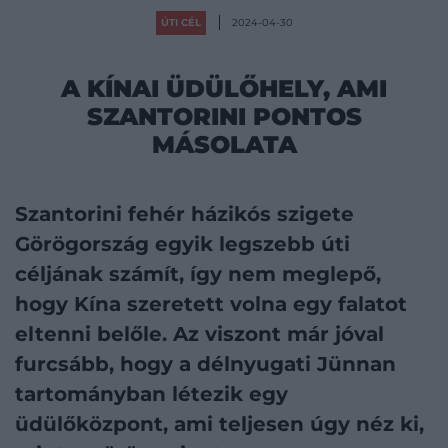
ÚTI CÉL
2024-04-30
A KÍNAI ÜDÜLŐHELY, AMI
SZANTORINI PONTOS
MÁSOLATA
Szantorini fehér házikós szigete
Görögország egyik legszebb úti
céljának számít, így nem meglepő,
hogy Kína szeretett volna egy falatot
eltenni belőle. Az viszont már jóval
furcsább, hogy a délnyugati Jünnan
tartományban létezik egy
üdülőközpont, ami teljesen úgy néz ki,