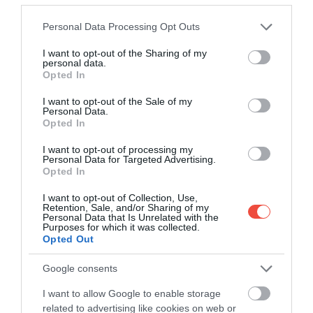
Please note that this website/app uses one or more Google
Personal Data Processing Opt Outs
services and may gather and store information including but
A szálláshelyek közé tartozik például a
Villa Dali
not limited to your visit or usage behaviour. You may click to
I want to opt-out of the Sharing of my
personal data.
Danae
, amit
egy régi villából alakították ki. A 85
grant or deny consent to Google and its third-party tags to
Opted In
use your data for below specified purposes in below Google
négyzetméteres, hatszemélyes apartmanban
consent section.
három hálószoba, két fürdőszoba, egy nappali,
I want to opt-out of the Sale of my
Personal Data.
valamint egy teljesen felszerelt konyha található – a
Opted In
jacuzziról nem is beszélve. A lakás dekorációjában is
I want to opt-out of processing my
megjelenik az ókor, és az antik bútoroktól, az
Personal Data for Targeted Advertising.
olajfestményektől és a rácskerítésektől valóban úgy
Opted In
érezhetjük magunkat, mintha Görögországban
I want to opt-out of Collection, Use,
lennénk.
Retention, Sale, and/or Sharing of my
Personal Data that Is Unrelated with the
Purposes for which it was collected.
Opted Out
Google consents
I want to allow Google to enable storage
related to advertising like cookies on web or