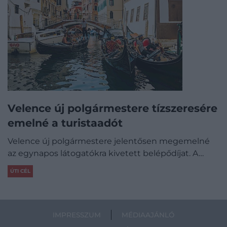
Velence új polgármestere tízszeresére
emelné a turistaadót
Velence új polgármestere jelentősen megemelné
az egynapos látogatókra kivetett belépődíjat. A…
ÚTI CÉL
IMPRESSZUM
MÉDIAAJÁNLÓ