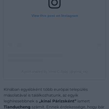
View this post on Instagram
A post shared by Yona C-Solal (@yona_cs)
Kínában egyébként több európai település
másolatával is találkozhatunk, az egyik
leghíresebbnek a
„kínai Párizsként”
ismert
Tianducheng
számít. Ennek érdekessége, hogy bár