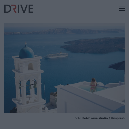
Fotó:
Fotó: orva studio / Unsplash