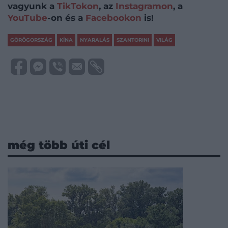
vagyunk a
TikTokon
, az
Instagramon
, a
YouTube
-on és a
Facebookon
is!
GÖRÖGORSZÁG
KÍNA
NYARALÁS
SZANTORINI
VILÁG
még több úti cél