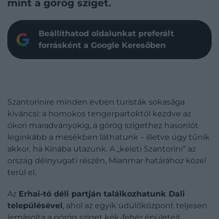
mint a görög sziget.
Beállíthatod oldalunkat preferált
forrásként a Google Keresőben
Szantorinire minden évben turisták sokasága
kíváncsi: a homokos tengerpartoktól kezdve az
ókori maradványokig, a görög szigethez hasonlót
leginkább a mesékben láthatunk – illetve úgy tűnik
akkor, ha Kínába utazunk. A „keleti Szantorini” az
ország délnyugati részén, Mianmar határához közel
terül el.
Az
Erhai-tó déli partján találkozhatunk Dali
településével
, ahol az egyik üdülőközpont teljesen
lemásolta a görög sziget kék-fehér épületeit.