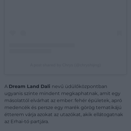
A post shared by Chrys (@chryshijing)
A
Dream Land Dali
nevű üdülőközpontban
ugyanis szinte mindent megkaphatnak, amit egy
másolattól elvárhat az ember: fehér épületek, apró
medencék és persze egy marék görög tematikájú
étterem várja azokat az utazókat, akik ellátogatnak
az Erhai-tó partjára.