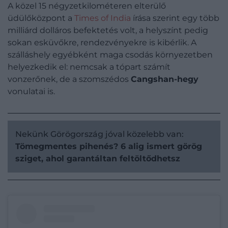
A közel 15 négyzetkilométeren elterülő
üdülőközpont a
Times of India
írása szerint egy több
milliárd dolláros befektetés volt, a helyszínt pedig
sokan esküvőkre, rendezvényekre is kibérlik. A
szálláshely egyébként maga csodás környezetben
helyezkedik el: nemcsak a tópart számít
vonzerőnek, de a szomszédos
Cangshan-hegy
vonulatai is.
Nekünk Görögország jóval közelebb van:
Tömegmentes pihenés? 6 alig ismert görög
sziget, ahol garantáltan feltöltődhetsz