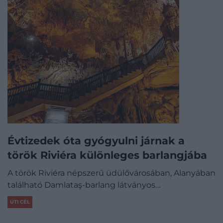
Évtizedek óta gyógyulni járnak a
török Riviéra különleges barlangjába
A török Riviéra népszerű üdülővárosában, Alanyában
található Damlataş-barlang látványos…
ÚTI CÉL