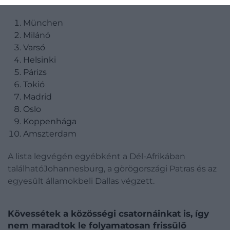
München
Milánó
Varsó
Helsinki
Párizs
Tokió
Madrid
Oslo
Koppenhága
Amszterdam
A lista legvégén egyébként a Dél-Afrikában
találhatóJohannesburg, a görögországi Patras és az
egyesült államokbeli Dallas végzett.
Kövessétek a közösségi csatornáinkat is, így
nem maradtok le folyamatosan frissülő