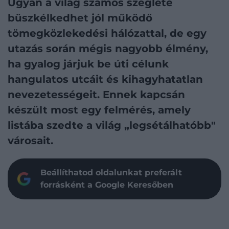
Ugyan a világ számos szeglete
büszkélkedhet jól működő
tömegközlekedési hálózattal, de egy
utazás során mégis nagyobb élmény,
ha gyalog járjuk be úti célunk
hangulatos utcáit és kihagyhatatlan
nevezetességeit. Ennek kapcsán
készült most egy felmérés, amely
listába szedte a világ „legsétálhatóbb"
városait.
Beállíthatod oldalunkat preferált
forrásként a Google Keresőben