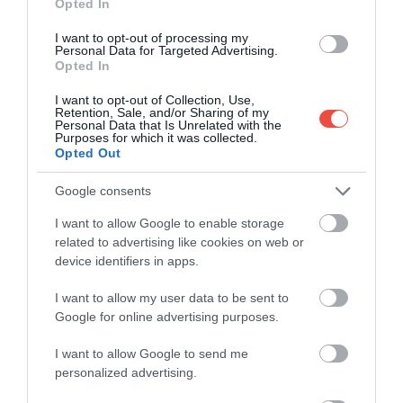
Opted In
1. MÜNCHEN, NÉMETORSZÁG
A Bajorország szívében fekvő másfél milliós
I want to opt-out of processing my
Personal Data for Targeted Advertising.
München több okból is hivatalosan a világ
Opted In
legjobban bejárható városa.
I want to opt-out of Collection, Use,
Retention, Sale, and/or Sharing of my
Köszönhető ez egyrészt annak, hogy a város szinte
Personal Data that Is Unrelated with the
Purposes for which it was collected.
végtelen kerékpárúttal rendelkezik — a második
Opted Out
leghosszabbal a világon Milánó után. Továbbá a
lakosság 86%-a él valamilyen autómentes hely
Google consents
egykilométeres körzetében — ez szintén a második
I want to allow Google to enable storage
legmagasabb érték a listán Varsót után. Ezen túl
related to advertising like cookies on web or
szintén itt a második legmagasabb az elért érték,
device identifiers in apps.
ami az egészségügyi és oktatási intézmények egy
kilométeres körzetében élők arányát (85%) és
I want to allow my user data to be sent to
negyedik, amit a közbiztonságot illeti.
Google for online advertising purposes.
I want to allow Google to send me
personalized advertising.
Ezt is nézd meg!
5 bájos német kisváros, ami