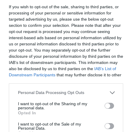
csatornáin szeretnénk barangolni, akár a Porta
If you wish to opt-out of the sale, sharing to third parties, or
Venezia kávézóiban, éttermeiben szeretnénk
processing of your personal or sensitive information for
kikapcsolódni annyi biztos, hogy mindezeket
targeted advertising by us, please use the below opt-out
könnyedén elérhetjük gyalogosan — persze, ha
section to confirm your selection. Please note that after your
szeretünk sétálni.
opt-out request is processed you may continue seeing
interest-based ads based on personal information utilized by
us or personal information disclosed to third parties prior to
your opt-out. You may separately opt-out of the further
disclosure of your personal information by third parties on the
IAB’s list of downstream participants. This information may
also be disclosed by us to third parties on the
IAB’s List of
Downstream Participants
that may further disclose it to other
third parties.
Please note that this website/app uses one or more Google
Personal Data Processing Opt Outs
services and may gather and store information including but
not limited to your visit or usage behaviour. You may click to
I want to opt-out of the Sharing of my
personal data.
grant or deny consent to Google and its third-party tags to
Opted In
use your data for below specified purposes in below Google
consent section.
I want to opt-out of the Sale of my
Fotó:
Daryan Shamkhali/Unsplash
Personal Data.