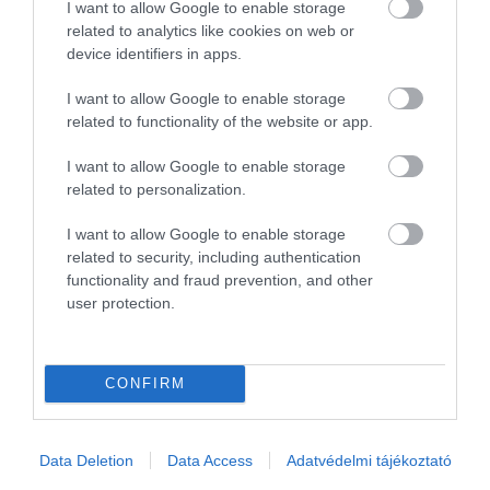
I want to allow Google to enable storage
megér egy hétvégi kiruccanást
related to analytics like cookies on web or
device identifiers in apps.
I want to allow Google to enable storage
related to functionality of the website or app.
I want to allow Google to enable storage
related to personalization.
I want to allow Google to enable storage
related to security, including authentication
functionality and fraud prevention, and other
user protection.
CONFIRM
Fotó:
Luca/Unsplash
A TELJES LISTA: A VILÁG TÍZ
Data Deletion
Data Access
Adatvédelmi tájékoztató
„LEGSÉTÁLHATÓBB" VÁROSA