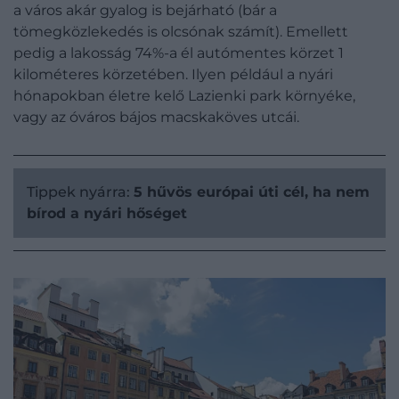
a város akár gyalog is bejárható (bár a
tömegközlekedés is olcsónak számít). Emellett
pedig a lakosság 74%-a él autómentes körzet 1
kilométeres körzetében. Ilyen például a nyári
hónapokban életre kelő Lazienki park környéke,
vagy az óváros bájos macskaköves utcái.
Tippek nyárra:
5 hűvös európai úti cél, ha nem
bírod a nyári hőséget