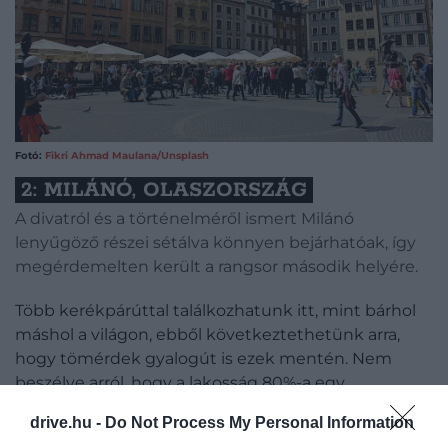
Fotó:
Fikri Ahmad Maulana/Unsplash
2: MILÁNÓ, OLASZORSZÁG
A divatról és a történelméről ismert Milánó
lenyűgöző részei sétálva könnyen bejárhatóak, így
megérdemelten került a rangsor második helyére.
Több kerékpárúttal találkozhatunk itt, mint bárhol
máshol a világon, ebből következtethetünk arra,
hogy tömérdek gyalogút is ezek mentén. Nem
beszélve arról, hogy a lakosság 80%-a egy
kilométeren belül él az egészségügyi és oktatási
drive.hu -
Do Not Process My Personal Information
szolgáltatásoktól. Akár a Navigli kanyargós