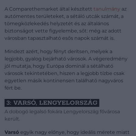
A Comparethemarket által készített
tanulmány
az
autómentes területeket, a sétáló utcák számát, a
tömegközlekedés helyzetét és az általános
biztonságot vette figyelembe, sőt: még az adott
városban tapasztalható esős napok számát is.
Mindezt azért, hogy fényt derítsen, melyek a
legjobb, gyalog bejárható városok. A végeredmény
jól mutatja, hogy Európa dominál a sétálható
városok tekintetében, hiszen a legjobb tízbe csak
egyetlen másik kontinensen található nagyváros
fért be.
3: VARSÓ, LENGYELORSZÁG
A dobogó legalsó fokára Lengyelország fővárosa
került.
Varsó
egyik nagy előnye, hogy ideális mérete miatt