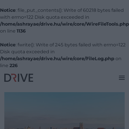
Notice
: file_put_contents(): Write of 60218 bytes failed
with errno=122 Disk quota exceeded in
/home/ashrayae/drive.hu/wire/core/WireFileTools.php
on line
1136
Notice
: fwrite(): Write of 245 bytes failed with errno=122
Disk quota exceeded in
/home/ashrayae/drive.hu/wire/core/FileLog.php
on
line
226