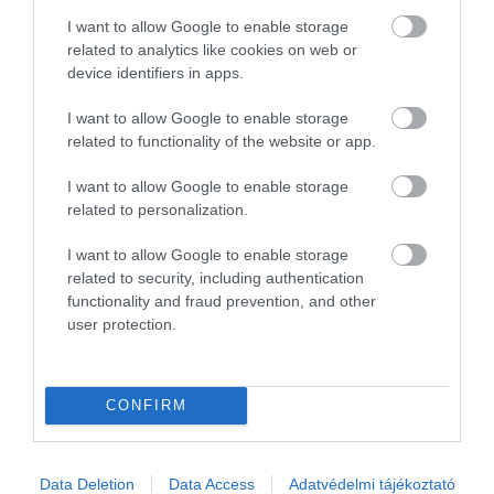
I want to allow Google to enable storage
related to analytics like cookies on web or
device identifiers in apps.
I want to allow Google to enable storage
related to functionality of the website or app.
Fotó: Unsplash
I want to allow Google to enable storage
related to personalization.
ISZTAMBUL
TÖRÖKORSZÁGI NYARALÁS
ÉRDEKESSÉG
VILÁG
I want to allow Google to enable storage
related to security, including authentication
functionality and fraud prevention, and other
user protection.
CONFIRM
még több úti cél
Data Deletion
Data Access
Adatvédelmi tájékoztató