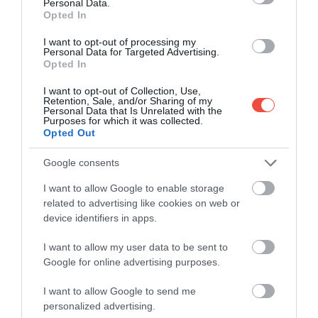
olcsó egy beavatkozás, az intő jel lehet, ezért akik
Personal Data.
Opted In
ilyen céllal utaznak Isztambulba, mindenképpen
alaposan tájékozódjanak a lehetőségekről és árakról.
I want to opt-out of processing my
Personal Data for Targeted Advertising.
Opted In
A városban 350 hajbeültetésre szakosodott klinika
működik.
I want to opt-out of Collection, Use,
Retention, Sale, and/or Sharing of my
Personal Data that Is Unrelated with the
A World Travel & Tourism Council jelentése szerint
Purposes for which it was collected.
Törökország a negyedik legnépszerűbb európai úti
Opted Out
cél ezen a nyáron, ráadásul az ország turisztikai
Google consents
bevételei csaknem megháromszorozódtak 2022
második negyedévében.
I want to allow Google to enable storage
related to advertising like cookies on web or
device identifiers in apps.
I want to allow my user data to be sent to
Google for online advertising purposes.
I want to allow Google to send me
personalized advertising.