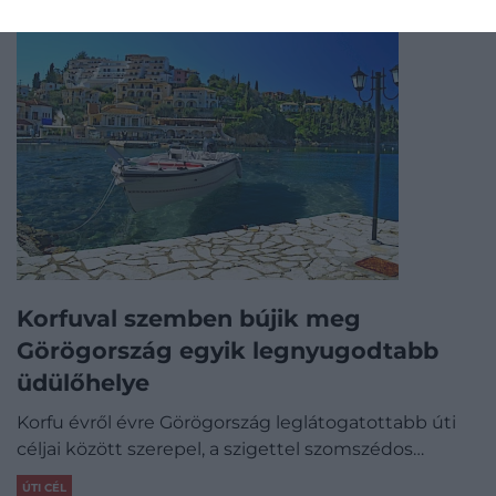
Korfuval szemben bújik meg
Görögország egyik legnyugodtabb
üdülőhelye
Korfu évről évre Görögország leglátogatottabb úti
céljai között szerepel, a szigettel szomszédos…
ÚTI CÉL