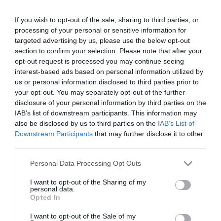
If you wish to opt-out of the sale, sharing to third parties, or
Az Euronews szerint évente több mint 250 ezren
processing of your personal or sensitive information for
utaznak Törökországba hajbeültetésre, aminek a fő
targeted advertising by us, please use the below opt-out
oka az alacsony ár, ugyanis az Egyesült Államokban
section to confirm your selection. Please note that after your
egy ilyen kezelés 15 000 dollárba, Franciaországban
opt-out request is processed you may continue seeing
pedig 10 000 euróba kerül. Ugyanannyi
interest-based ads based on personal information utilized by
mikroimplantátum behelyezéséért, elő- és
us or personal information disclosed to third parties prior to
utókezelésért Törökországban 3800 eurót kell
your opt-out. You may separately opt-out of the further
disclosure of your personal information by third parties on the
fizetni. De mi lehet a trükk? Miért ennyivel olcsóbb
IAB’s list of downstream participants. This information may
ugyanaz a műtét Törökországban? A török kormány
also be disclosed by us to third parties on the
IAB’s List of
támogatja az egészségturizmust (hajgyógyászat,
Downstream Participants
that may further disclose it to other
fogászat, onkológia), ezen beavatkozások
third parties.
költségeinek 40%-át az állam finanszírozza. Ahhoz,
Please note that this website/app uses one or more Google
hogy egy klinika részesüljön az állami
Personal Data Processing Opt Outs
services and may gather and store information including but
támogatásban, rendszeres minőségellenőrzésen
not limited to your visit or usage behaviour. You may click to
I want to opt-out of the Sharing of my
kell átesniük, tehát csak a megbízható
personal data.
grant or deny consent to Google and its third-party tags to
Opted In
intézmények kaphatnak támogatást, ez pedig
use your data for below specified purposes in below Google
remek ajánló levél a műtétre érkezőknek is. Ha túl
consent section.
I want to opt-out of the Sale of my