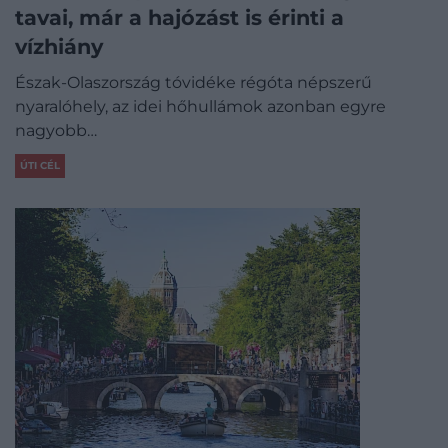
tavai, már a hajózást is érinti a
vízhiány
Észak-Olaszország tóvidéke régóta népszerű
nyaralóhely, az idei hőhullámok azonban egyre
nagyobb…
ÚTI CÉL