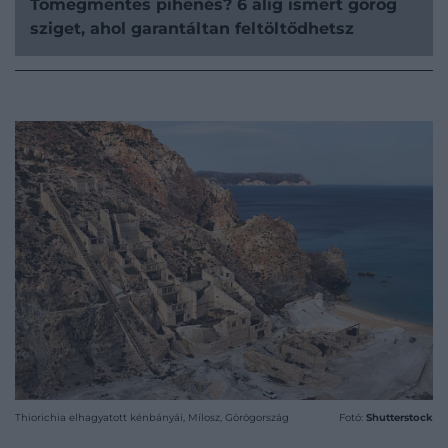
Tömegmentes pihenés? 6 alig ismert görög
sziget, ahol garantáltan feltöltődhetsz
Thiorichia elhagyatott kénbányái, Mílosz, Görögország
Fotó:
Shutterstock