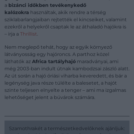
a
bizánci időkben tevékenykedő
kalózokra
használtak, akik rendre a térség
sziklabarlangjaiban rejtették el kincseiket, valamint
ezekről a helyekről csaptak le az áthaladó hajókra is
– irja a
Thrillist
.
Nem meglepő tehát, hogy az egyik környező
látványosság egy hajóroncs. A parthoz közel
láthatók az
Africa tartályhajó
maradványai, ami
még 2003-ban indult útnak kambodzsai zászló alatt.
Az út során a hajó óriási viharba keveredett, és bár a
legénység java része túlélte a balesetet, a hajót
szinte teljesen elnyelte a tenger – ami ma izgalmas
lehetőséget jelent a búvárok számára.
Szamothrakét a természetkedvelőknek ajánljuk: