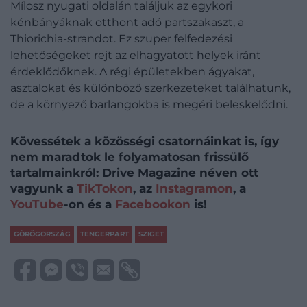
Mílosz nyugati oldalán találjuk az egykori
kénbányáknak otthont adó partszakaszt, a
Thiorichia-strandot. Ez szuper felfedezési
lehetőségeket rejt az elhagyatott helyek iránt
érdeklődőknek. A régi épületekben ágyakat,
asztalokat és különböző szerkezeteket találhatunk,
de a környező barlangokba is megéri beleskelődni.
Kövessétek a közösségi csatornáinkat is, így
nem maradtok le folyamatosan frissülő
tartalmainkról: Drive Magazine néven ott
vagyunk a
TikTokon
, az
Instagramon
, a
YouTube
-on és a
Facebookon
is!
GÖRÖGORSZÁG
TENGERPART
SZIGET