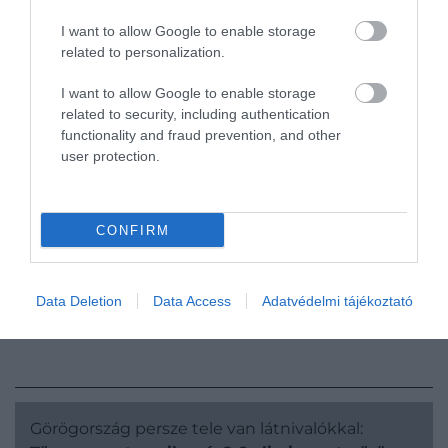
Thi My Kieu (@c_mykieu) által megosztott bejegyzés
I want to allow Google to enable storage
related to personalization.
I want to allow Google to enable storage
related to security, including authentication
A sziget fővárosának a dombtetőn elhelyezkedő
functionality and fraud prevention, and other
Plaka mondható, ahonnan könnyen
user protection.
megközelíthetők olyan látványosságok, mint a
Velencei-kastély, az ókori színház vagy a míloszi
katakombák. Utóbbiak az egyik legfontosabb
CONFIRM
katakombáknak számítanak a világon, melyek
nagyjából az első és az ötödik század között
keletkezhettek.
Data Deletion
Data Access
Adatvédelmi tájékoztató
Görögország persze tele van látnivalókkal: