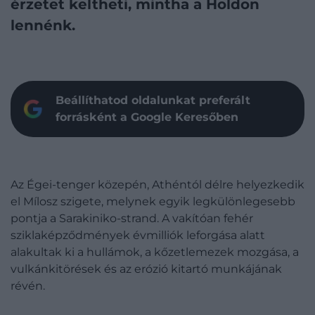
érzetet keltheti, mintha a Holdon
lennénk.
Beállíthatod oldalunkat preferált
forrásként a Google Keresőben
Az Égei-tenger közepén, Athéntól délre helyezkedik
el Mílosz szigete, melynek egyik legkülönlegesebb
pontja a Sarakiniko-strand. A vakítóan fehér
sziklaképződmények évmilliók leforgása alatt
alakultak ki a hullámok, a kőzetlemezek mozgása, a
vulkánkitörések és az erózió kitartó munkájának
révén.