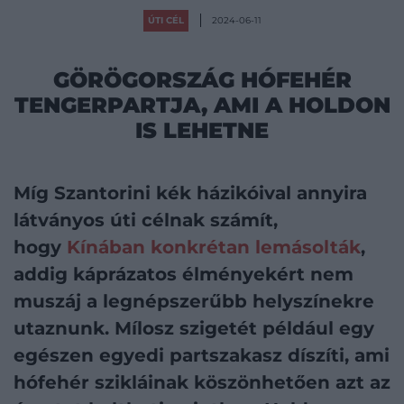
ÚTI CÉL
2024-06-11
GÖRÖGORSZÁG HÓFEHÉR
TENGERPARTJA, AMI A HOLDON
IS LEHETNE
Míg Szantorini kék házikóival annyira
látványos úti célnak számít,
hogy
Kínában konkrétan lemásolták
,
addig káprázatos élményekért nem
muszáj a legnépszerűbb helyszínekre
utaznunk. Mílosz szigetét például egy
egészen egyedi partszakasz díszíti, ami
hófehér szikláinak köszönhetően azt az