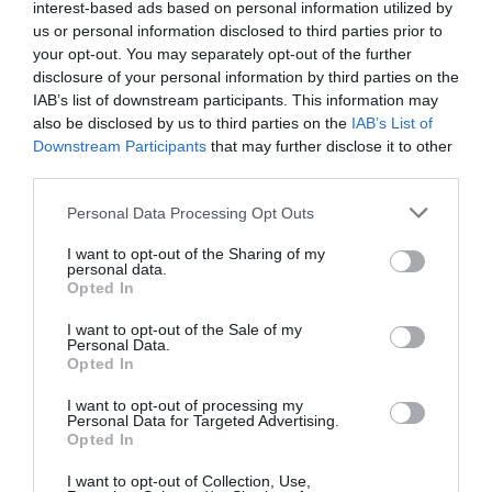
interest-based ads based on personal information utilized by
Papafragos-barlangok.
Fotó:
Fotó: Gatsi / Getty Images
us or personal information disclosed to third parties prior to
A strandtól keletre sétálva rátalálhatunk a
your opt-out. You may separately opt-out of the further
disclosure of your personal information by third parties on the
Papafragas-barlangokra, ami tökéletes helyszín a
IAB’s list of downstream participants. This information may
fotósok számára, hiszen a sziklák között rejtőző
also be disclosed by us to third parties on the
IAB’s List of
medencék a fényviszonyoktól és időjárástól
Downstream Participants
that may further disclose it to other
függően más-más színekben pompáznak.
third parties.
A nyugati oldalon pedig semmiképpen se hagyjuk
Please note that this website/app uses one or more Google
Personal Data Processing Opt Outs
services and may gather and store information including but
ki Mandrakia apró kikötőjét, ahol a lépcsők
not limited to your visit or usage behaviour. You may click to
I want to opt-out of the Sharing of my
egyenesen a tengerbe érnek. Különlegességét a
personal data.
grant or deny consent to Google and its third-party tags to
barlangszerű sirmaták adják, amiket manapság a
Opted In
use your data for below specified purposes in below Google
hajók tárolására, egyfajta garázsként használnak.
consent section.
I want to opt-out of the Sale of my
Personal Data.
Opted In
I want to opt-out of processing my
Personal Data for Targeted Advertising.
Opted In
I want to opt-out of Collection, Use,