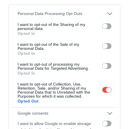
third parties.
Please note that this website/app uses one or more Google
Personal Data Processing Opt Outs
services and may gather and store information including but
not limited to your visit or usage behaviour. You may click to
I want to opt-out of the Sharing of my
personal data.
grant or deny consent to Google and its third-party tags to
Opted In
use your data for below specified purposes in below Google
consent section.
I want to opt-out of the Sale of my
Personal Data.
Opted In
I want to opt-out of processing my
Personal Data for Targeted Advertising.
Opted In
I want to opt-out of Collection, Use,
Retention, Sale, and/or Sharing of my
Personal Data that Is Unrelated with the
Purposes for which it was collected.
Opted Out
A fine dining élmények szerelmeseinek kötelező a
Google consents
Hotel Ambasador
Cubo étterme
, amely két
I want to allow Google to enable storage
Gault&Millau sapkát érdemelt ki kreatív fogásaival