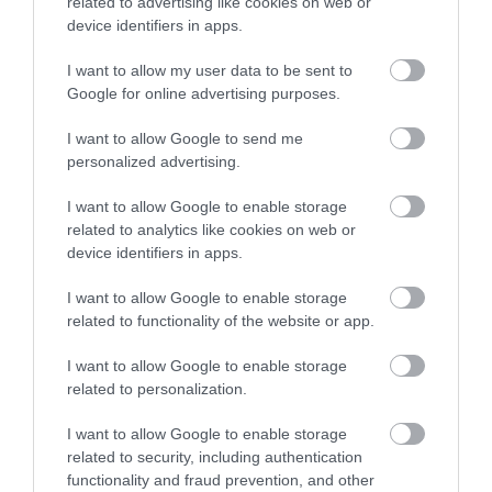
related to advertising like cookies on web or
és borlapjával. Ha valaki a klasszikus eleganciát
device identifiers in apps.
keresi, az Adria legrégebbi szállodája, a legendás
teraszáról híres
Hotel Kvarner
ideális választás, ahol
I want to allow my user data to be sent to
Google for online advertising purposes.
a történelem és a modern komfort találkozik. A
gasztronómiai kalandozások egyik csúcspontja az
I want to allow Google to send me
októberi Marunada gesztenyefesztivál Lovranban,
personalized advertising.
ahol a helyi különlegességek sorát a
Hotel Excelsior
séfjei teszik még gazdagabbá, házias
I want to allow Google to enable storage
desszertjeikkel.
related to analytics like cookies on web or
device identifiers in apps.
I want to allow Google to enable storage
related to functionality of the website or app.
I want to allow Google to enable storage
related to personalization.
I want to allow Google to enable storage
related to security, including authentication
functionality and fraud prevention, and other