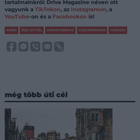
tartalmainkról: Drive Magazine néven ott
vagyunk a
TikTokon
, az
Instagramon
, a
YouTube
-on és a
Facebookon
is!
ADRIA
ŐSZI ÚTI CÉL
HORVÁTORSZÁG
GASZTRONÓMIA
TÚRÁZÁS
még több úti cél