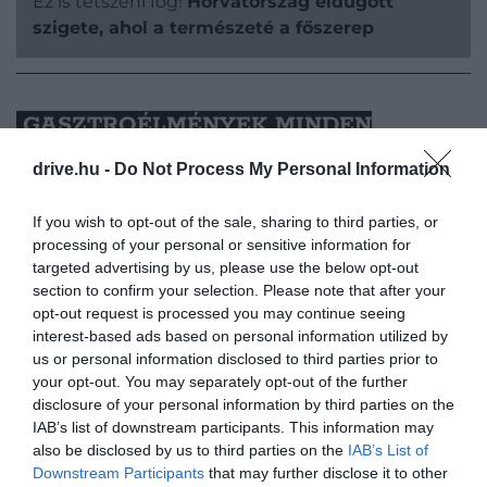
Ez is tetszeni fog!
Horvátország eldugott
szigete, ahol a természeté a főszerep
GASZTROÉLMÉNYEK MINDEN
ÉVSZAKBAN
drive.hu -
Do Not Process My Personal Information
Opatija híres kávéházai, a
Café Strauss
és a
Café
If you wish to opt-out of the sale, sharing to third parties, or
Imperial
egyszerre idézik a monarchia korát és
processing of your personal or sensitive information for
kínálnak modern ízeket, helyi csavarral. A teraszokon
targeted advertising by us, please use the below opt-out
section to confirm your selection. Please note that after your
októberben gesztenyés desszertek, novemberben
opt-out request is processed you may continue seeing
pedig a Csokoládé Fesztivál édességei csábítják az
interest-based ads based on personal information utilized by
utazót. A kávéházi hangulatot legjobban a
us or personal information disclosed to third parties prior to
történelmi épületben található
Hotel Imperial
your opt-out. You may separately opt-out of the further
elegáns teraszán lehet átélni, ahol a szezonális
disclosure of your personal information by third parties on the
menük még különlegesebbé teszik az élményt.
IAB’s list of downstream participants. This information may
also be disclosed by us to third parties on the
IAB’s List of
Downstream Participants
that may further disclose it to other