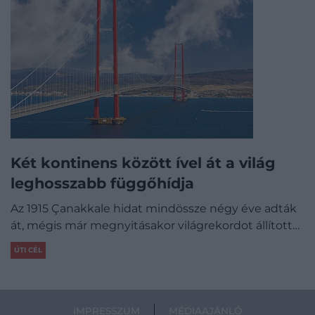
Két kontinens között ível át a világ
leghosszabb függőhídja
Az 1915 Çanakkale hidat mindössze négy éve adták
át, mégis már megnyitásakor világrekordot állított…
ÚTI CÉL
IMPRESSZUM
MÉDIAAJÁNLÓ