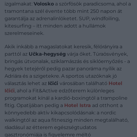
izgalmakat:
Volosko
a szörfösök paradicsoma, ahol a
tramontana szél évente több mint 250 napon át
garantálja az adrenalinlöketet. SUP, windfoiling,
kitesurfing – itt minden adott a hullámok
szerelmeseinek.
Akik inkább a magaslatokat keresik, félórányira a
parttól az
Učka-hegység
várja őket. Túraösvények,
bringás útvonalak, sziklamászás és siklóernyőzés - a
hegyek tetejéről pedig pazar panoráma nyílik az
Adriára és a szigetekre. A sportos utazóknak jó
választás lehet az
Ičići
városában található
Hotel
Ičići
, ahol a Fit&Active edzőterem különleges
programokat kínál a kardió-boxingtól a trampoline
fitig. Opatijában pedig a
Hotel Istra
ad otthont a
könnyedebb aktív kikapcsolódásnak: a nordic
walkingtól az aqua fitneszig minden megtalálható,
ráadásul az étterem egészségtudatos
gasztronómiája is figyelemre méltó