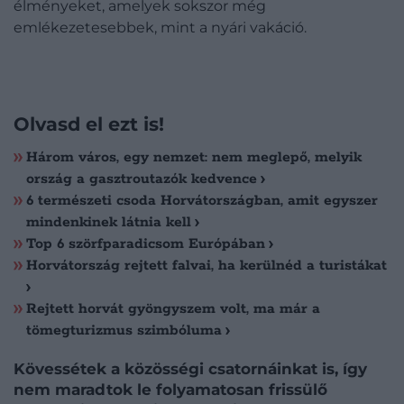
élményeket, amelyek sokszor még
emlékezetesebbek, mint a nyári vakáció.
Olvasd el ezt is!
Három város, egy nemzet: nem meglepő, melyik
ország a gasztroutazók kedvence
6 természeti csoda Horvátországban, amit egyszer
mindenkinek látnia kell
Top 6 szörfparadicsom Európában
Horvátország rejtett falvai, ha kerülnéd a turistákat
Rejtett horvát gyöngyszem volt, ma már a
tömegturizmus szimbóluma
Kövessétek a közösségi csatornáinkat is, így
nem maradtok le folyamatosan frissülő