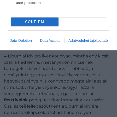
user protection.
CONFIRM
Data Deletion
Data Access
Adatvédelmi tájékoztató
MIÉRT MOST ÉRDEMES FELFEDEZNI?
A Liburniai Riviéra ilyenkor olyan, mintha egy kicsit
csak a tiéd lenne. A sétányokon nincsenek
tömegek, a kávéházak teraszán több idő jut
elmélyülni egy-egy csészényi élvezetben, és a
hegyek ösvényein is könnyebb megtalálni a saját
ritmusod. A helyiek ilyenkor is ugyanazzal a
vendégszeretettel várnak, a gasztronómiai
fesztiválok
pedig új ízekkel színesítik az utazást.
Őszi és téli felfedezőútként a Liburniai Riviéra
nemcsak kikapcsolódást ad, hanem olyan