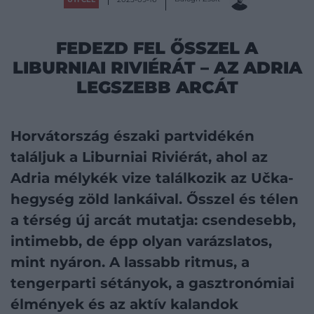
FEDEZD FEL ŐSSZEL A
LIBURNIAI RIVIÉRÁT – AZ ADRIA
LEGSZEBB ARCÁT
Horvátország északi partvidékén
találjuk a Liburniai Riviérát, ahol az
Adria mélykék vize találkozik az Učka-
hegység zöld lankáival. Ősszel és télen
a térség új arcát mutatja: csendesebb,
intimebb, de épp olyan varázslatos,
mint nyáron. A lassabb ritmus, a
tengerparti sétányok, a gasztronómiai
élmények és az aktív kalandok