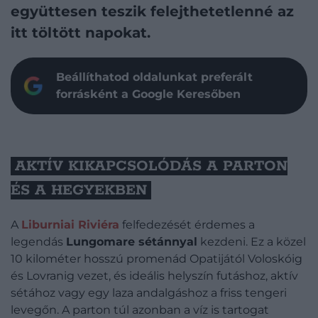
együttesen teszik felejthetetlenné az
itt töltött napokat.
Beállíthatod oldalunkat preferált
forrásként a Google Keresőben
AKTÍV KIKAPCSOLÓDÁS A PARTON
ÉS A HEGYEKBEN
A
Liburniai Riviéra
felfedezését érdemes a
legendás
Lungomare sétánnyal
kezdeni. Ez a közel
10 kilométer hosszú promenád Opatijától Voloskóig
és Lovranig vezet, és ideális helyszín futáshoz, aktív
sétához vagy egy laza andalgáshoz a friss tengeri
levegőn. A parton túl azonban a víz is tartogat