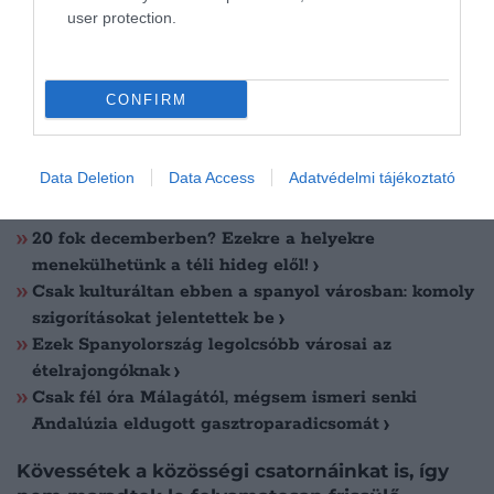
A szakértő Córdoba festői városa mellett további
user protection.
spanyolországi rejtett gyöngyszemként
Granadát,
Pamplonát, Burgost, Toledót és Salamancát
emelte ki.
CONFIRM
Data Deletion
Data Access
Adatvédelmi tájékoztató
Olvasd el ezt is!
20 fok decemberben? Ezekre a helyekre
menekülhetünk a téli hideg elől!
Csak kulturáltan ebben a spanyol városban: komoly
szigorításokat jelentettek be
Ezek Spanyolország legolcsóbb városai az
ételrajongóknak
Csak fél óra Málagától, mégsem ismeri senki
Andalúzia eldugott gasztroparadicsomát
Kövessétek a közösségi csatornáinkat is, így