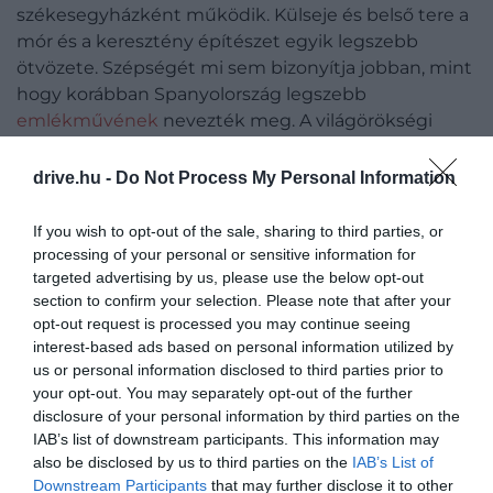
székesegyházként működik. Külseje és belső tere a
mór és a keresztény építészet egyik legszebb
ötvözete. Szépségét mi sem bizonyítja jobban, mint
hogy korábban Spanyolország legszebb
emlékművének
nevezték meg. A világörökségi
védelem egyébként később kiterjedt Córdoba
teljes történelmi központjára, ahol a római, az iszlám
drive.hu -
Do Not Process My Personal Information
és a keresztény korszak emlékei egyaránt a város
múltjáról árulkodnak.
If you wish to opt-out of the sale, sharing to third parties, or
processing of your personal or sensitive information for
targeted advertising by us, please use the below opt-out
section to confirm your selection. Please note that after your
opt-out request is processed you may continue seeing
interest-based ads based on personal information utilized by
us or personal information disclosed to third parties prior to
your opt-out. You may separately opt-out of the further
disclosure of your personal information by third parties on the
IAB’s list of downstream participants. This information may
also be disclosed by us to third parties on the
IAB’s List of
Downstream Participants
that may further disclose it to other