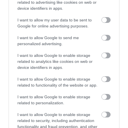
Lynn szerint Córdoba a történelem, a kultúra és a
related to advertising like cookies on web or
természet egyedülálló elegyét kínálja, ami rendkívül
device identifiers in apps.
hangulatos úti céllá teszi azt. Kötelező látnivalók
I want to allow my user data to be sent to
között kiemelte a Mezquita Katedrálist, illetve
Google for online advertising purposes.
gasztronómiai különlegességként a
salmorejót
. Ezt
az egyszerű, mégis ízletes paradicsomos krémlevest
I want to allow Google to send me
olajjal, kenyérrel, fokhagymával és egy kevés ecettel
personalized advertising.
készítik.
I want to allow Google to enable storage
A várost leginkább
Sevillából
tudjuk megközelíteni,
related to analytics like cookies on web or
ahova Budapestről közvetlen járattal juthatunk el.
device identifiers in apps.
Innen még egy nagyjából másfél órás autó- vagy
I want to allow Google to enable storage
vonatúttal kell számolnunk. 2026-tól ráadásul egy
related to functionality of the website or app.
fényűző
vonatos utazás
keretein belül is
megcsodálhatjuk az andalúz várost más, szintén
I want to allow Google to enable storage
elképesztő spanyol település mellett. Córdoba
related to personalization.
számos szállást kínál, a hotelektől egészen a
I want to allow Google to enable storage
magánszállásokig.
related to security, including authentication
functionality and fraud prevention, and other