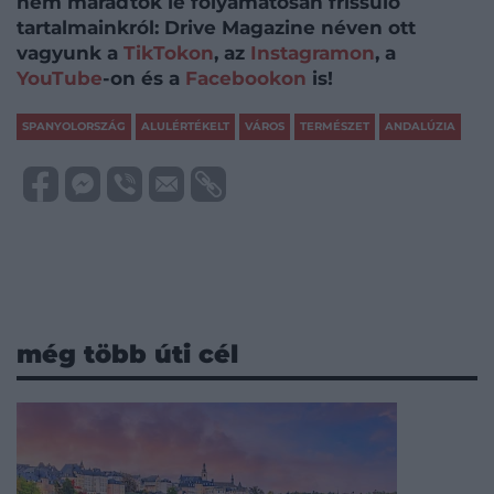
nem maradtok le folyamatosan frissülő
tartalmainkról: Drive Magazine néven ott
vagyunk a
TikTokon
, az
Instagramon
, a
YouTube
-on és a
Facebookon
is!
SPANYOLORSZÁG
ALULÉRTÉKELT
VÁROS
TERMÉSZET
ANDALÚZIA
még több úti cél