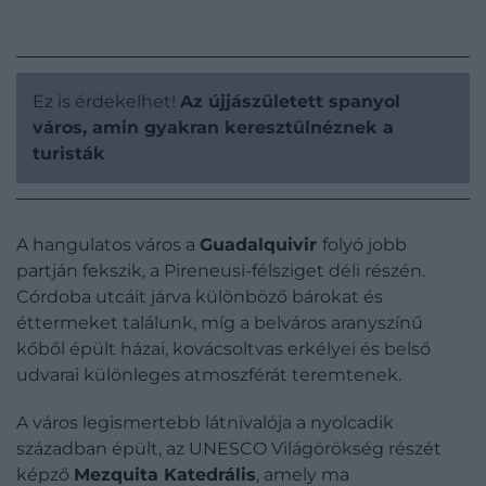
Ez is érdekelhet!
Az újjászületett spanyol
város, amin gyakran keresztülnéznek a
turisták
A hangulatos város a
Guadalquivir
folyó jobb
partján fekszik, a Pireneusi-félsziget déli részén.
Córdoba utcáit járva különböző bárokat és
éttermeket találunk, míg a belváros aranyszínű
kőből épült házai, kovácsoltvas erkélyei és belső
udvarai különleges atmoszférát teremtenek.
A város legismertebb látnivalója a nyolcadik
században épült, az UNESCO Világörökség részét
képző
Mezquita Katedrális
, amely ma