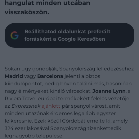
hangulat minden utcában
visszaköszön.
Beállíthatod oldalunkat preferált
forrásként a Google Keresőben
Sokan úgy gondolják, Spanyolország felfedezéséhez
Madrid
vagy
Barcelona
jelenti a biztos
kiindulópontot, pedig bőven találni más, hasonlóan
nagy élményeket kínáló városokat.
Joanne Lynn
, a
Riviera Travel európai termékekért felelős vezetője
az
Expressnek
ajánlott
pár spanyol várost, amit
minden utazónak érdemes legalább egyszer
felkeresnie. Ezek közül Córdobát emelte ki, amely
324 ezer lakosával Spanyolország tizenkettedik
legnagyobb települése.