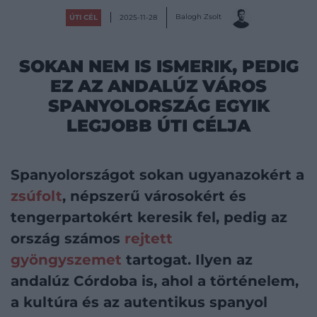
Balogh Zsolt
ÚTI CÉL
2025-11-28
SOKAN NEM IS ISMERIK, PEDIG
EZ AZ ANDALÚZ VÁROS
SPANYOLORSZÁG EGYIK
LEGJOBB ÚTI CÉLJA
Spanyolországot sokan ugyanazokért a
zsúfolt
, népszerű városokért és
tengerpartokért keresik fel, pedig az
ország számos
rejtett
gyöngyszemet
tartogat. Ilyen az
andalúz Córdoba is, ahol a történelem,
a kultúra és az autentikus spanyol