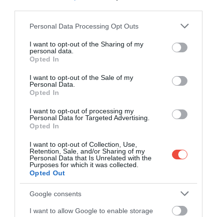
third parties.
Please note that this website/app uses one or more Google
Personal Data Processing Opt Outs
services and may gather and store information including but
not limited to your visit or usage behaviour. You may click to
I want to opt-out of the Sharing of my
personal data.
grant or deny consent to Google and its third-party tags to
Opted In
use your data for below specified purposes in below Google
4 fotó
consent section.
I want to opt-out of the Sale of my
Personal Data.
Opted In
I want to opt-out of processing my
A közelben található a
Madinat al Zahra
régészeti
Personal Data for Targeted Advertising.
terület is, amely szintén világörökségi helyszín. Nem
Opted In
feledkezhetünk meg a híres, tavasszal
I want to opt-out of Collection, Use,
megrendezett
Patiók Fesztiváljáról
sem, amikor az
Retention, Sale, and/or Sharing of my
Personal Data that Is Unrelated with the
itt élők megnyitják virágos belső udvaraikat a
Purposes for which it was collected.
látogatók előtt. A települést egyébként a hidegebb
Opted Out
hónapokban is érdemes felkeresni, hiszen ezt
Google consents
tartják az egyik
legnaposabb
úti célnak.
I want to allow Google to enable storage