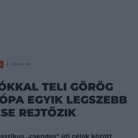
ÉL
2024-02-06
KÓKKAL TELI GÖRÖG
RÓPA EGYIK LEGSZEBB
SE REJTŐZIK
asszikus „csendes" úti célok között