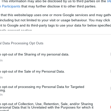
. This information may also be disclosed by us to third parties on the
IA
Participants
that may further disclose it to other third parties.
 that this website/app uses one or more Google services and may gath
including but not limited to your visit or usage behaviour. You may click 
 to Google and its third-party tags to use your data for below specifi
ogle consent section.
l Data Processing Opt Outs
 post on Instagram
o opt-out of the Sharing of my personal data.
In
o opt-out of the Sale of my Personal Data.
In
to opt-out of processing my Personal Data for Targeted
ing.
In
o opt-out of Collection, Use, Retention, Sale, and/or Sharing
ersonal Data that Is Unrelated with the Purposes for which it
lected.