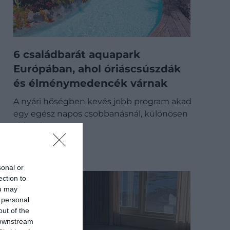
6 családbarát aquapark
Európában, ahol óriáscsúszdák
és élménymedencék várnak
A nyári hőségben kevés jobb program akad
egy egész napos csobbanásnál, különösen
akkor, ha…
ÚTI CÉL
sonal or
ection to
ou may
 personal
out of the
 downstream