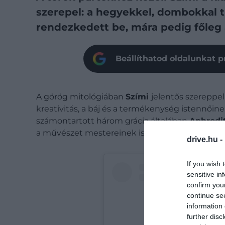
szerepel: a hegyekkel, dombokkal t
rendezkedett be, mára pedig főleg a
Beállíthatod oldalunkat p
A görög mitológiában
Szími
jelentős szereppel 
kreativitás, a báj és a termékenység istennőin
számontartott három grácia általában
Aphrodi
a művészet mestereinek is.
drive.hu -
If you wish 
sensitive in
confirm you
continue se
information 
further disc