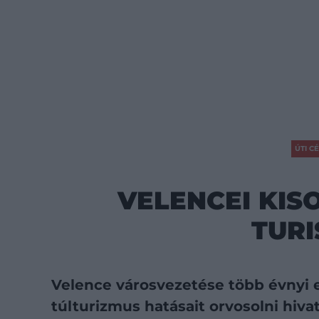
ÚTI C
VELENCEI KIS
TUR
Velence városvezetése több évnyi 
túlturizmus hatásait orvosolni hivat