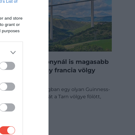
B’s List of
er and store
to grant or
ed purposes
Az Eiffel-toronynál is magasabb
híd ível át egy francia völgy
fölött
Dél-Franciaországban egy olyan Guinness-
rekorder híd ível át a Tarn völgye fölött,
amelynek…
ÚTI CÉL