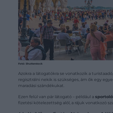
Fotó: Shutterstock
Azokra a látogatókra se vonatkozik a turistaadó
regisztrálni nekik is szükséges, ám ők egy egy
maradási szándékukat.
Ezen felül van pár látogató – például a
sportol
fizetési kötelezettség alól, a rájuk vonatkozó s