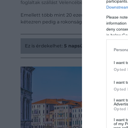
participants
foglaltak szállást Velencében.
Downstream 
Emellett több mint 20 ezer fő munkavégzés miat
Please note
kétezren pedig a rokonsági kötelék miatt látoga
information 
deny consent
in below Go
Ez is érdekelhet:
5 napsütötte úti cél, ahol
Persona
I want t
Opted 
I want t
Opted 
I want 
Advertis
Opted 
I want t
of my P
was col