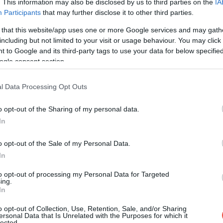
. This information may also be disclosed by us to third parties on the
IA
Participants
that may further disclose it to other third parties.
t utazott a városba, 13 ezren diákok, nagyjából
 that this website/app uses one or more Google services and may gath
ttak el.
including but not limited to your visit or usage behaviour. You may click 
 to Google and its third-party tags to use your data for below specifi
ogle consent section.
 már májusban is remek az idő
l Data Processing Opt Outs
o opt-out of the Sharing of my personal data.
In
o opt-out of the Sale of my Personal Data.
In
to opt-out of processing my Personal Data for Targeted
ing.
In
o opt-out of Collection, Use, Retention, Sale, and/or Sharing
ersonal Data that Is Unrelated with the Purposes for which it
lected.