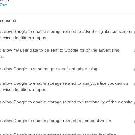
Out
consents
o allow Google to enable storage related to advertising like cookies on
evice identifiers in apps.
o allow my user data to be sent to Google for online advertising
s.
to allow Google to send me personalized advertising.
o allow Google to enable storage related to analytics like cookies on
evice identifiers in apps.
ül regisztrálniuk kell
ezen
a felületen, ahol a fizetést
o allow Google to enable storage related to functionality of the website
d bemutatniuk az illetékes hatóság képviselőinek. A
i, köztük a repülőtérnél és a Santa Lucia vasútállomás
o allow Google to enable storage related to personalization.
 Ugyanott jegyváltó automatákat is felállítottak.
o allow Google to enable storage related to security, including