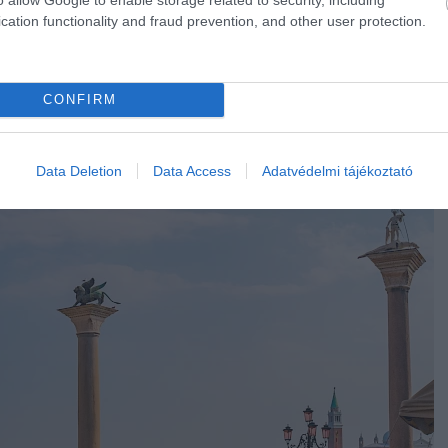
zött
a városban tartózkodóknak kell megfizetniük,
cation functionality and fraud prevention, and other user protection.
 jönne Velencébe, annak nem szükséges megfizetnie az
CONFIRM
Data Deletion
Data Access
Adatvédelmi tájékoztató