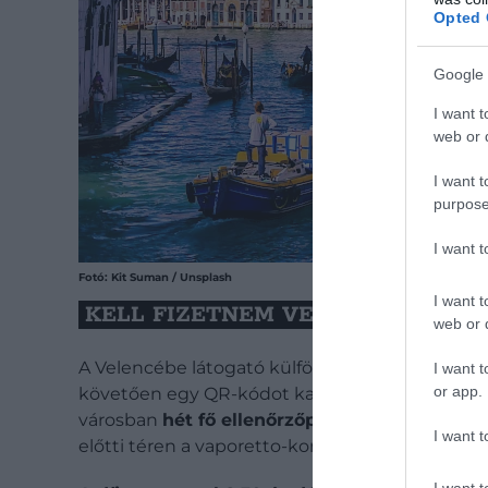
Opted 
Google 
I want t
web or d
I want t
purpose
I want 
Fotó: Kit Suman / Unsplash
I want t
KELL FIZETNEM VELENCÉBEN?
web or d
A Velencébe látogató külföldieknek kivétel nélk
I want t
or app.
követően egy QR-kódot kapnak, és ezt kell maj
városban
hét fő ellenőrzőpontot
alakítottak k
I want t
előtti téren a vaporetto-komphajók állomásánál.
I want t