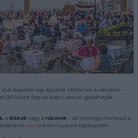
, akik legalább egy éjszakát eltöltenek a városban –
edi QR-kódot fognak kapni, amivel igazolhatják
ók
, a
diákok
vagy a
rokonok
– aki szintúgy mentesül a
zabályokról
ezen
a linken tudunk tájékozódni.