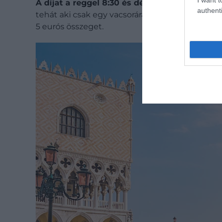
A díjat a reggel 8:30 és délután 16:00 óra kö
authenti
tehát aki csak egy vacsorára és egy koncertre
5 eurós összeget.