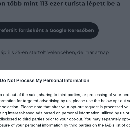
n több mint 113 ezer turista lépett be a
referált forrásként a Google Keresőben
április 25-én startolt Velencében, de már aznap
ejenként öt euróba kerülő, egy napos látogatókra
Do Not Process My Personal Information
i ünnepnek
számít Olaszországban, így az átlagosnál
to opt-out of the sale, sharing to third parties, or processing of your per
rmesteri hivatalának tájékoztatása szerint a reggel
formation for targeted advertising by us, please use the below opt-out s
eje alatt
több mint 113 ezren érkeztek a városba
,
r selection. Please note that after your opt-out request is processed y
eing interest-based ads based on personal information utilized by us or
ó váltotta ki – a többiek csak regisztráltak.
disclosed to third parties prior to your opt-out. You may separately opt-
losure of your personal information by third parties on the IAB’s list of
tt fizetnie azért, mert legalább egy éjszakára