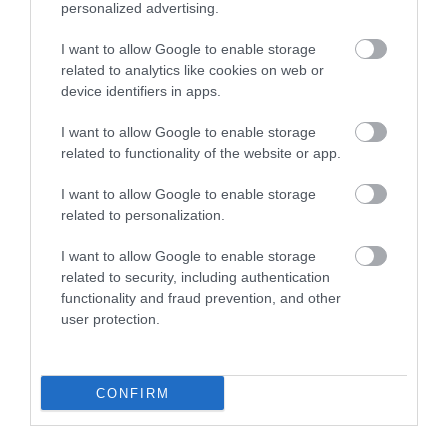
Santiago de Compostelába vezető Szent Jakab út
personalized advertising.
volt a viszonyítási alap.
I want to allow Google to enable storage
related to analytics like cookies on web or
device identifiers in apps.
I want to allow Google to enable storage
related to functionality of the website or app.
I want to allow Google to enable storage
related to personalization.
I want to allow Google to enable storage
related to security, including authentication
functionality and fraud prevention, and other
user protection.
Fotó: Shutterstock
A VIA TRANSILVANICA SZÁMOKBAN
CONFIRM
4 és fél év alatt készült el