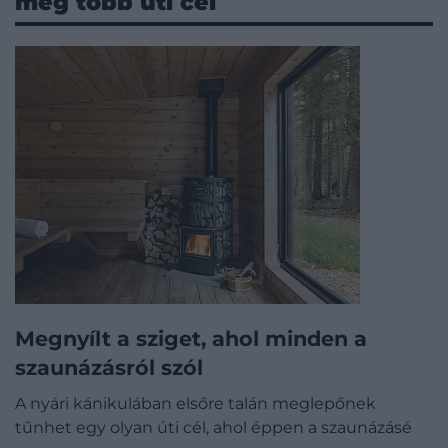
még több úti cél
Megnyílt a sziget, ahol minden a
szaunázásról szól
A nyári kánikulában elsőre talán meglepőnek
tűnhet egy olyan úti cél, ahol éppen a szaunázásé