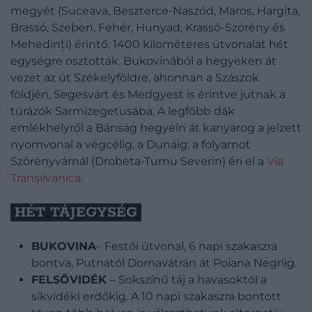
megyét (Suceava, Beszterce-Naszód, Maros, Hargita,
Brassó, Szeben, Fehér, Hunyad, Krassó-Szörény és
Mehedinți) érintő, 1400 kilométeres útvonalat hét
egységre osztották
.
Bukovinából a hegyeken át
vezet az út Székelyföldre, ahonnan a Szászok
földjén, Segesvárt és Medgyest is érintve jutnak a
túrázók Sarmizegetusába. A legfőbb dák
emlékhelyről a Bánság hegyein át kanyarog a jelzett
nyomvonal a végcélig, a Dunáig: a folyamot
Szörényvárnál (Drobeta-Turnu Severin) éri el a
Via
Transilvanica
.
HÉT TÁJEGYSÉG
BUKOVINA
– Festői útvonal, 6 napi szakaszra
bontva, Putnától Dornavátrán át Poiana Negriig.
FELSŐVIDÉK
– Sokszínű táj a havasoktól a
síkvidéki erdőkig. A 10 napi szakaszra bontott