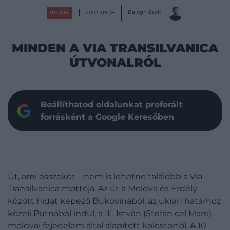
Balogh Zsolt
ÚTI CÉL
2023-09-18
MINDEN A VIA TRANSILVANICA
ÚTVONALRÓL
Beállíthatod oldalunkat preferált
forrásként a Google Keresőben
Út, ami összeköt – nem is lehetne találóbb a Via
Transilvanica mottója. Az út a Moldva és Erdély
között hidat képező Bukovinából, az ukrán határhoz
közeli Putnából indul, a III. István (Ștefan cel Mare)
moldvai fejedelem által alapított kolostortól. A 10