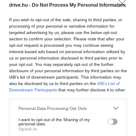
hét napra bontott útszakasz számos
drive.hu -
Do Not Process My Personal Information
természetvédelmi területen át jut el
Szörényvárig és a Dunáig.
If you wish to opt-out of the sale, sharing to third parties, or
processing of your personal or sensitive information for
targeted advertising by us, please use the below opt-out
section to confirm your selection. Please note that after your
opt-out request is processed you may continue seeing
interest-based ads based on personal information utilized by
us or personal information disclosed to third parties prior to
your opt-out. You may separately opt-out of the further
disclosure of your personal information by third parties on the
IAB’s list of downstream participants. This information may
also be disclosed by us to third parties on the
IAB’s List of
Downstream Participants
that may further disclose it to other
third parties.
Please note that this website/app uses one or more Google
Personal Data Processing Opt Outs
services and may gather and store information including but
not limited to your visit or usage behaviour. You may click to
I want to opt-out of the Sharing of my
personal data.
Ilusztráció:
Via Transilvanica
grant or deny consent to Google and its third-party tags to
Opted In
use your data for below specified purposes in below Google