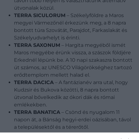
távon több helyen is választhatunk alternatív
útvonalak közül.
TERRA SICULORUM
– Székelyföldre a Maros
megyei Vármezőnél érkezünk meg, a 8 napra
bontott túra Szovátát, Parajdot, Farkaslakát és
Székelyudvarhelyt is érinti.
TERRA SAXONUM
– Hargita megyéből ismét
Maros megyébe érünk vissza, a szászok földjére
Erkednél lépünk be. A 10 napi szakaszra bontott
út számos, az UNESCO Világörökséghez tartozó
erődtemplom mellett halad el.
TERRA DACICA
– A fantázianév arra utal, hogy
Kudzsir és Bukova közötti, 8 napra bontott
útvonal bővelkedik az ókori dák és római
emlékekben.
TERRA BANATICA
– Csönd és nyugalom 11
napon át, a Bánság hegyi-erdei oázisában, távol
a településektől és a térerőtől.
TERRA ROMANA
– A Körtvélypataktól induló