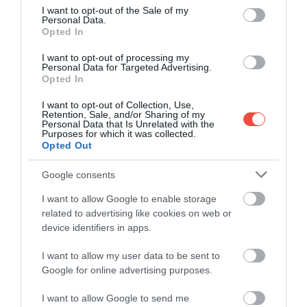
A több fontos erdélyi tájegységet összekötő, jelzett
consent section.
I want to opt-out of the Sale of my
útvonal 2018 óta készül, a fokozatosan átadott
Personal Data.
Opted In
szakaszokon évi mintegy 3500 túrázó fordult meg
gyalog, kerékpáron vagy éppen lóháton – hiszen
I want to opt-out of processing my
Personal Data for Targeted Advertising.
mindhárom lehetőség adott.
Opted In
A VIA TRANSILVANICA UGYANIS A
I want to opt-out of Collection, Use,
VÁLTOZATOSSÁGRÓL ÉS A SOKSZÍNŰSÉGRŐL SZÓL.
Retention, Sale, and/or Sharing of my
Personal Data that Is Unrelated with the
Purposes for which it was collected.
Ez nemcsak a hegygerincektől a dombos lankákon
Opted Out
át a folyópartig tartó földrajzi környezetre igaz, de az
Google consents
út mentén élő és az úton járó emberekre is.
Utóbbiak természetesen bárhol be- és
I want to allow Google to enable storage
kicsatlakozhatnak, attól függően, hogy egy-két
related to advertising like cookies on web or
napos kirándulásra vagy éppen több hetes
device identifiers in apps.
zarándokútra vágynak. Az ötletgazdák számára
I want to allow my user data to be sent to
ugyanis a több ezer kilométeres észak-amerikai
Google for online advertising purposes.
teljesítménytúrák mellett az indiai zarándokutak és
természetesen az El Camino, a spanyolországi
I want to allow Google to send me