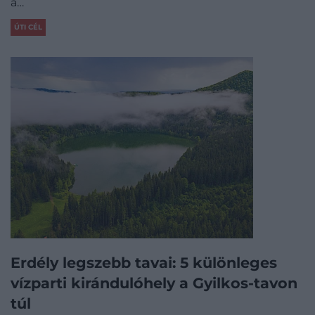
a…
ÚTI CÉL
Erdély legszebb tavai: 5 különleges
vízparti kirándulóhely a Gyilkos-tavon
túl